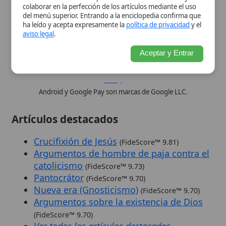
Crucifixión de Jesús
(FideScore™ 9.81)
Argumentos de hombre de paja contra el
catolicismo
(FideScore™ 9.73)
Pantocrátor
(FideScore™ 9.70)
Nueva era (Gnosticismo)
(FideScore™ 9.70)
Argumentos sobre la existencia de Dios
(FideScore™ 9.70)
Ver todos los artículos destacados
Explorar la enciclopedia
Puedes explorar el contenido de la
enciclopedia de varias formas: utiliza el cuadro
de búsqueda para encontrar términos
enciclopédicos específicos, consulta el índice
alfabético para navegar por todos los temas
cristianos disponibles o explora nuestra
categorias especiales
. Consulta también
nuestra
publicación seriada
, con artículos
ordenados por volúmenes y números de
publicación.