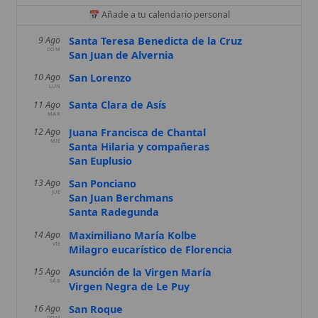
San Lorenzo
10 Ago
LUN
Santa Clara de Asís
11 Ago
MAR
Juana Francisca de Chantal
12 Ago
MIÉ
Santa Hilaria y compañeras
San Euplusio
San Ponciano
13 Ago
JUE
San Juan Berchmans
Santa Radegunda
Maximiliano María Kolbe
14 Ago
VIE
Milagro eucarístico de Florencia
Asunción de la Virgen María
15 Ago
SÁB
Virgen Negra de Le Puy
San Roque
16 Ago
DOM
San Esteban de Hungría
Beatriz de Silva
17 Ago
LUN
Santa Clara de Montefalco
Santa Elena
18 Ago
MAR
San Agapito mártir
Santos Florencio y Lauro