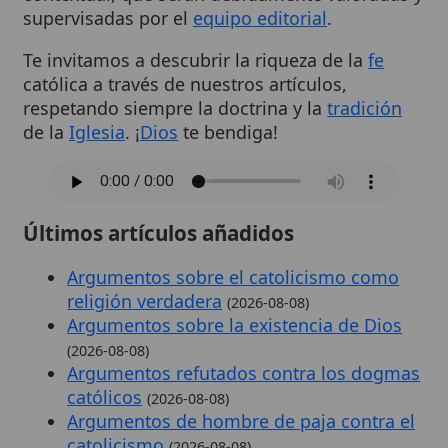
Argumentos refutados contra los dogmas
católicos
(2026-08-08)
Argumentos de hombre de paja contra el
catolicismo
(2026-08-08)
Verificabilidad de los hechos de la Biblia
(2026-08-08)
Ver todas las nuevas entradas
Temas más repetidos
Orden
Archidiocesis
Maria
Diocesis
Iglesia
Juan
Milagro
Virgen
Jesus
Libro
Catolica
Profeta
Codex
Dogma
Pedro
Fiesta
Concilio
Historia
Pablo
Errores
Francisco
Eucaristico
Rito
Italia
Gregorio
Vida
Dios
Catedral
Cristo
Cristiana
Wikitólica © 2026
. Enciclopedia del patrimonio doctrinal,