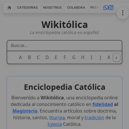
CATEGORÍAS
NOSOTROS
COLABORA
PRENSA
WEBMASTERS
IN
Wikitólica
La enciclopedia católica en español
A
B
C
D
E
F
G
H
I
J
K
›
L
M
N
Enciclopedia Católica
Bienvenido a
Wikitólica
, una enciclopedia online
dedicada al conocimiento católico en
fidelidad
al
Magisterio
. Encuentra artículos sobre doctrina,
historia, santos,
liturgia
, moral y
tradición
de la
Iglesia
Católica.
4493
+25