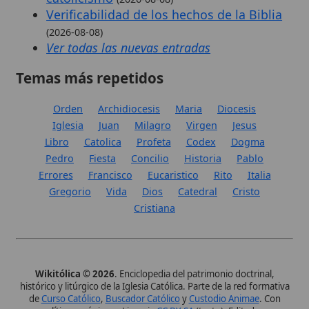
histórico y litúrgico de la Iglesia Católica. Parte de la red formativa
de
Curso Católico
,
Buscador Católico
y
Custodio Animae
. Con
analíticas anónimas. Licencia
CC BY-SA
(texto). Editado en
Valencia, España.
ISSN: 3101-7339
. Bajo el patrocinio de San
Carlo Acutis.
Sobre nosotros
Categorias
Proceso editorial
Más visitados
Publicación seriada
Nuevas entradas
Datos abiertos
Cambios recientes
Estadísticas
Aplicaciones
Aviso legal
Kit de Prensa
Política de privacidad
Widgets para tu web
✦ SÍGUENOS EN
Canal de WhatsApp
Únete · publicación regular
Perfil de Instagram
Síguenos · @wikitolica