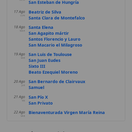
San Macario el Milagroso
San Luis de Toulouse
19 Ago
MIÉ
San Juan Eudes
Sixto III
Beato Ezequiel Moreno
San Bernardo de Clairvaux
20 Ago
JUE
Samuel
San Pío X
21 Ago
VIE
San Privato
Bienaventurada Virgen María Reina
22 Ago
SÁB
Categorías especiales
Novios, Matrimonio y Familia
Según Dios lo pensó.
Historia Sagrada
De Adán y Eva hasta el Apocalipsis.