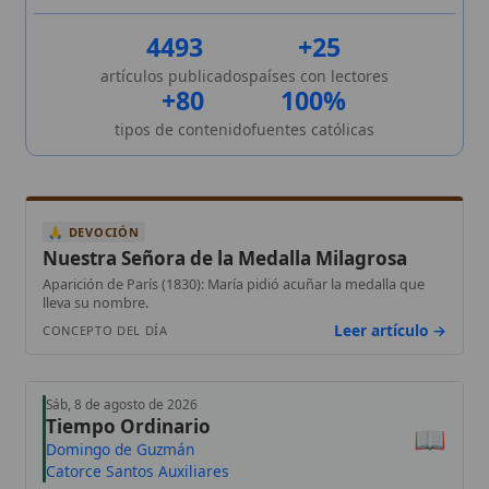
artículos publicados
países con lectores
+80
100%
tipos de contenido
fuentes católicas
🙏 DEVOCIÓN
Nuestra Señora de la Medalla Milagrosa
Aparición de París (1830): María pidió acuñar la medalla que
lleva su nombre.
Leer artículo →
CONCEPTO DEL DÍA
Sáb, 8 de agosto de 2026
Tiempo Ordinario
📖
Domingo de Guzmán
Catorce Santos Auxiliares
📅 Añade a tu calendario personal
Santa Teresa Benedicta de la Cruz
9 Ago
DOM
San Juan de Alvernia