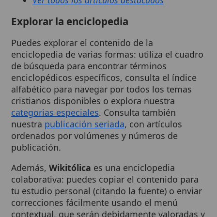
Además,
Wikitólica
es una enciclopedia
colaborativa: puedes copiar el contenido para
tu estudio personal (citando la fuente) o enviar
correcciones fácilmente usando el menú
contextual, que serán debidamente valoradas y
supervisadas por el
equipo editorial
.
Te invitamos a descubrir la riqueza de la
fe
católica a través de nuestros artículos,
respetando siempre la doctrina y la
tradición
de la
Iglesia
. ¡
Dios
te bendiga!
Últimos artículos añadidos
Argumentos sobre el catolicismo como
religión verdadera
(2026-08-08)
Argumentos sobre la existencia de Dios
(2026-08-08)