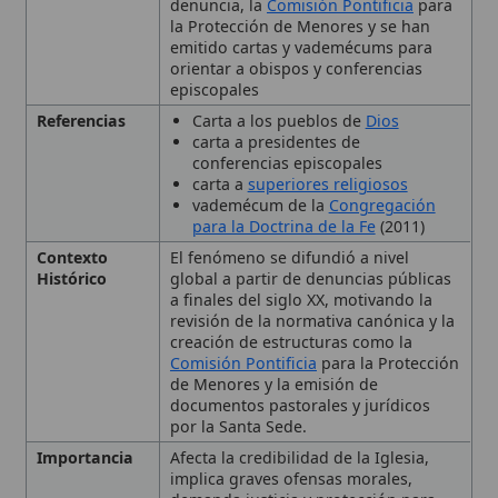
conferencias episcopales
carta a
superiores religiosos
vademécum de la
Congregación
para la Doctrina de la Fe
(2011)
Contexto
El fenómeno se difundió a nivel
Histórico
global a partir de denuncias públicas
a finales del siglo XX, motivando la
revisión de la normativa canónica y la
creación de estructuras como la
Comisión Pontificia
para la Protección
de Menores y la emisión de
documentos pastorales y jurídicos
por la Santa Sede.
Importancia
Afecta la credibilidad de la Iglesia,
implica graves ofensas morales,
demanda justicia y protección para
víctimas, y obliga a la Iglesia a
adoptar medidas estructurales de
prevención y reparación.
Organizador
Comisión Pontificia para la
Protección de Menores
Congregación para la Doctrina de
la Fe
Tipo
Suceso histórico