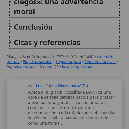
Ayuda a la Iglesia Necesitada (ACN) es una
obra de caridad católica nacida para prestar
apoyo pastoral y material a comunidades
cristianas que sufren persecución,
discriminación o dificultades para desarrollar
su vida eclesial. Su actuación se entiende
como una forma...
Catecismo de la Iglesia Católica
El Catecismo de la Iglesia Católica (CIC) es
una exposición orgánica y sintética de la
doctrina católica esencial, tanto en materia
de fe como de moral, presentada a la luz del
Concilio Vaticano II y de la Tradición de la...
Autor:
Comité editorial
Artículo supervisado por el Comité
editorial de Wikitólica. Las afirmaciones
del artículo están basadas y contrastadas
usando fuentes catolicas: escritos
patrísticos, de santos, artículos
teológicos, documentos históricos, actas