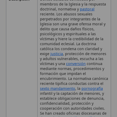
Iglesia son una grave ofensa moral y
delito que causa daños físicos,
psicológicos y espirituales a las
víctimas y hiere la credibilidad de la
comunidad eclesial. La doctrina
católica los condena con claridad y
exige
justicia
, protección de menores
y adultos vulnerables, escucha a las
víctimas y una
conversión
continua
mediante normas, procedimientos y
formación que impidan el
encubrimiento. La normativa canónica
reciente tipifica conductas contra el
sexto mandamiento
, la
pornografía
infantil y la captación de menores, y
establece obligaciones de denuncia,
confidencialidad, protección y
cooperación con autoridades civiles.
Se han creado oficinas diocesanas de
denuncia, la
Comisión Pontificia
para
la Protección de Menores y se han
emitido cartas y vademécums para
orientar a obispos y conferencias
episcopales
Referencias
Carta a los pueblos de
Dios
carta a presidentes de