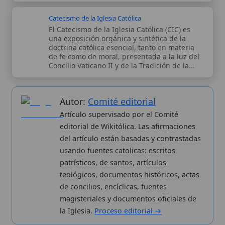
de concilios, encíclicas, fuentes
magisteriales y documentos oficiales de
la Iglesia.
Proceso editorial →
Wikitólica © 2026
. Enciclopedia del patrimonio doctrinal,
histórico y litúrgico de la Iglesia Católica. Parte de la red formativa
de
Curso Católico
,
Buscador Católico
y
Custodio Animae
. Con
analíticas anónimas. Licencia
CC BY-SA
(texto). Editado en
Valencia, España.
ISSN: 3101-7339
. Bajo el patrocinio de San
Carlo Acutis.
Sobre nosotros
Categorias
Proceso editorial
Más visitados
Publicación seriada
Nuevas entradas
Datos abiertos
Cambios recientes
Estadísticas
Aplicaciones
Aviso legal
Kit de Prensa
Política de privacidad
Widgets para tu web
✦ SÍGUENOS EN
Canal de WhatsApp
Únete · publicación regular
Perfil de Instagram
Síguenos · @wikitolica