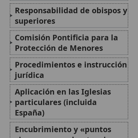
Aplicación en las Iglesias
particulares (incluida
España)
Encubrimiento y «puntos
ciegos»: una advertencia
moral
Conclusión
Citas y referencias
Modificado el 16 de junio de 2026 •
FideScore™ 8.81
•
Citar este
artículo
•
Paq. Scorm (LMS)
•
Sugerir mejora
•
Compartir artículo
•
Imprimir artículo
•
Generar QR
•
Instalar aplicación
Ayuda a la Iglesia Necesitada (ACN)