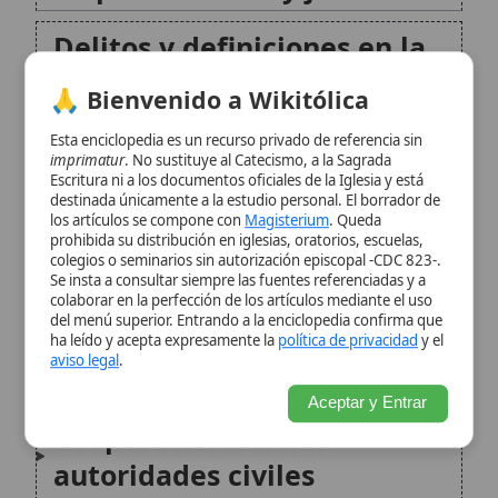
colegios o seminarios sin autorización episcopal -CDC 823-.
cuidado integral
Se insta a consultar siempre las fuentes referenciadas y a
colaborar en la perfección de los artículos mediante el uso
del menú superior. Entrando a la enciclopedia confirma que
Garantías procesales y
ha leído y acepta expresamente la
política de privacidad
y el
aviso legal
.
presunción de inocencia
Aceptar y Entrar
Cooperación con las
autoridades civiles
Responsabilidad de obispos y
superiores
Comisión Pontificia para la
Protección de Menores
Procedimientos e instrucción
jurídica