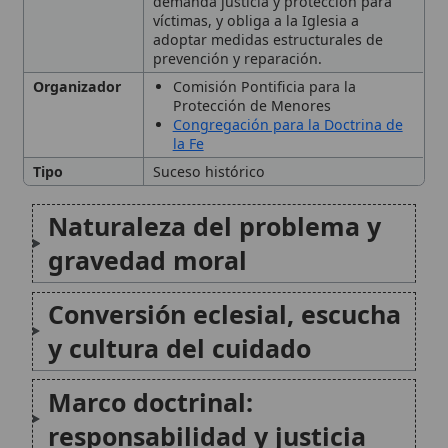
Naturaleza del problema y
gravedad moral
Conversión eclesial, escucha
y cultura del cuidado
Marco doctrinal:
responsabilidad y justicia
Delitos y definiciones en la
normativa eclesial reciente
🙏 Bienvenido a Wikitólica
Obligación de denunciar y
Esta enciclopedia es un recurso privado de referencia sin
imprimatur
. No sustituye al Catecismo, a la Sagrada
vías de comunicación
Escritura ni a los documentos oficiales de la Iglesia y está
destinada únicamente a la estudio personal. El borrador de
los artículos se compone con
Magisterium
. Queda
Atención a las víctimas y
prohibida su distribución en iglesias, oratorios, escuelas,