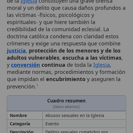
las víctimas -físicos, psicológicos y
espirituales- y que hiere también la
credibilidad de la comunidad eclesial. La
doctrina católica condena con claridad estos
crímenes y exige una respuesta que combine
justicia
,
protección de los menores y de los
adultos vulnerables
,
escucha a las víctimas
,
y
conversión
continua
de toda la
Iglesia
,
mediante normas, procedimientos y formación
que impidan el
encubrimiento
y aseguren la
prevención.
1
Cuadro resumen
[Datos abiertos]
Nombre
Abusos sexuales en la Iglesia
Categoría
Evento
Descripción
Delitos sexuales cometidos por
miembros de la Iglesia y la respuesta
doctrinal, normativa y
pastoral
reciente. Los abusos sexuales
perpetrados por integrantes de la