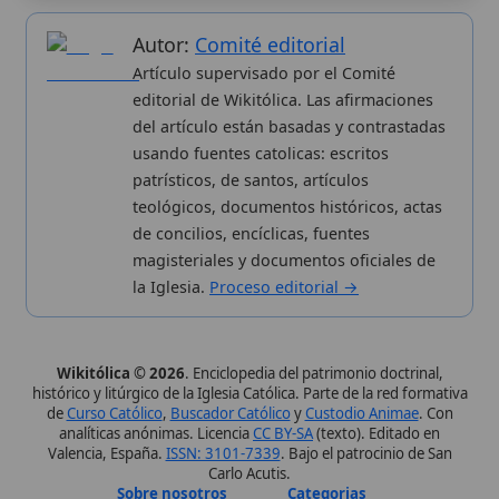
Proceso editorial
Más visitados
Publicación seriada
Nuevas entradas
Datos abiertos
Cambios recientes
Estadísticas
Aplicaciones
Aviso legal
Kit de Prensa
Política de privacidad
Widgets para tu web
✦ SÍGUENOS EN
Canal de WhatsApp
Únete · publicación regular
Perfil de Instagram
Síguenos · @wikitolica