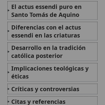
Críticas y controversias
Citas y referencias
Modificado el 8 de febrero de 2026 •
FideScore™ 7.88
•
Citar este
artículo
San Marcelino Champagnat
Marcelino José Benito Champagnat (1789-
1840) fue un sacerdote francés, fundador del
Instituto de los Hermanitos de María
(Hermanos Maristas de las Escuelas),
dedicado a la educación cristiana de los
niños. Su vida y obra estuvieron marcadas
por una profunda devoción...
Concordato de Worms
El Concordato de Worms (en latín
Concordatum Wormatiense), firmado el 23 de
septiembre de 1122 entre el papa Calixto II y
el emperador Enrique V, cerró la querella de
las investiduras al acordar reglas para la