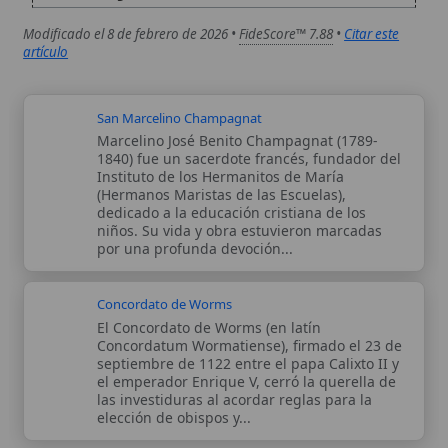
elección de obispos y...
Autor:
Comité editorial
Artículo supervisado por el Comité
editorial de Wikitólica. Las afirmaciones
del artículo están basadas y contrastadas
usando fuentes catolicas: escritos
patrísticos, de santos, artículos
teológicos, documentos históricos, actas
de concilios, encíclicas, fuentes
magisteriales y documentos oficiales de
la Iglesia.
Proceso editorial →
Wikitólica © 2026
. Enciclopedia del patrimonio doctrinal,
histórico y litúrgico de la Iglesia Católica. Parte de la red formativa
de
Curso Católico
,
Buscador Católico
y
Custodio Animae
. Con
analíticas anónimas. Licencia
CC BY-SA
(texto). Editado en
Valencia, España.
ISSN: 3101-7339
. Bajo el patrocinio de San
Carlo Acutis.
Sobre nosotros
Categorias