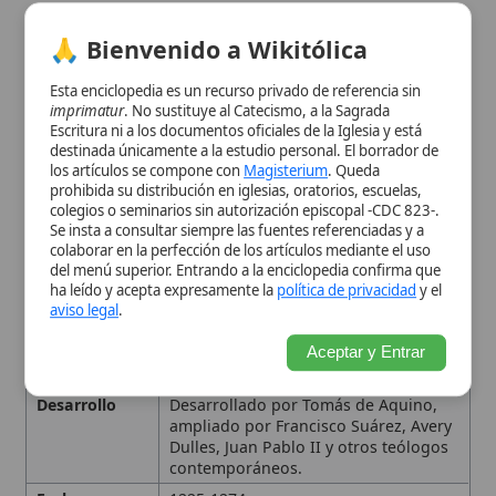
aviso legal
.
participado en las criaturas. Acto de
ser en su estado más perfecto y
absoluto, propio de Dios como Ipsum
Aceptar y Entrar
Esse Subsistens
Desarrollo
Desarrollado por Tomás de Aquino,
ampliado por Francisco Suárez, Avery
Dulles, Juan Pablo II y otros teólogos
contemporáneos.
Fecha
1225-1274
Importancia
Base para comprender la
trascendencia divina, la identidad
esencia-ser en Dios y la participación
del ser en el universo.
Influencia
Fundamental para la
metafísica
católica, la teología de la creación, la
providencia y la ética tomista;
presente en documentos del
Concilio
Vaticano II
y en el
magisterio
contemporáneo.
Origen
Escolástica
medieval, influida por
Aristóteles y Boecio.
Personas
Santo Tomás de Aquino
relacionadas