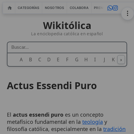
CATEGORÍAS
NOSOTROS
COLABORA
PRENSA
WEBMASTERS
IN
Wikitólica
La enciclopedia católica en español
A
B
C
D
E
F
G
H
I
J
K
›
L
M
N
Actus Essendi Puro
El
actus essendi puro
es un concepto
metafísico fundamental en la
teología
y
filosofía católica, especialmente en la
tradición
tomista, que designa el acto de ser (
esse
) en su
estado más perfecto y absoluto, propio de
Dios