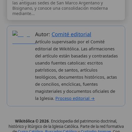
patrísticos, de santos, artículos
teológicos, documentos históricos, actas
de concilios, encíclicas, fuentes
magisteriales y documentos oficiales de
la Iglesia.
Proceso editorial →
Wikitólica © 2026
. Enciclopedia del patrimonio doctrinal,
histórico y litúrgico de la Iglesia Católica. Parte de la red formativa
de
Curso Católico
,
Buscador Católico
y
Custodio Animae
. Con
analíticas anónimas. Licencia
CC BY-SA
(texto). Editado en
Valencia, España.
ISSN: 3101-7339
. Bajo el patrocinio de San
Carlo Acutis.
Sobre nosotros
Categorias
Proceso editorial
Más visitados
Publicación seriada
Nuevas entradas
Datos abiertos
Cambios recientes
Estadísticas
Aplicaciones
Aviso legal
Kit de Prensa
Política de privacidad
Widgets para tu web
✦ SÍGUENOS EN
Canal de WhatsApp
Únete · publicación regular