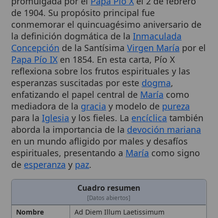
conmemorar el quincuagésimo aniversario de
la definición dogmática de la
Inmaculada
Concepción
de la Santísima
Virgen María
por el
Papa Pío IX
en 1854. En esta carta, Pío X
reflexiona sobre los frutos espirituales y las
esperanzas suscitadas por este
dogma
,
enfatizando el papel central de
María
como
mediadora de la
gracia
y modelo de
pureza
para la
Iglesia
y los fieles. La
encíclica
también
aborda la importancia de la
devoción mariana
en un mundo afligido por males y desafíos
espirituales, presentando a
María
como signo
de
esperanza
y
paz
.
Cuadro resumen
[Datos abiertos]
Nombre
Ad Diem Illum Laetissimum
Categoría
Obra
Descripción
Reflexiona sobre la
Inmaculada
Concepción
como fuente de
gozo
,
presenta a María como mediadora de