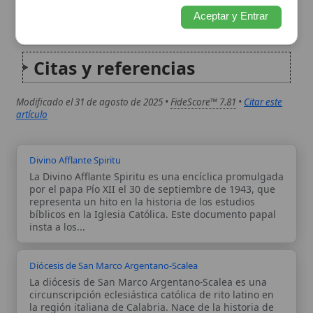
Divino Afflante Spiritu
La Divino Afflante Spiritu es una encíclica promulgada
por el papa Pío XII el 30 de septiembre de 1943, que
representa un hito en la historia de los estudios
bíblicos en la Iglesia Católica. Este documento papal
insta a los...
Diócesis de San Marco Argentano-Scalea
La diócesis de San Marco Argentano-Scalea es una
circunscripción eclesiástica católica de rito latino en
la región italiana de Calabria. Nace de la historia de
las antiguas sedes de San Marco Argentano y
Bisignano, y conoce una consolidación moderna
mediante...
Autor:
Comité editorial
Artículo supervisado por el Comité
editorial de Wikitólica. Las afirmaciones
del artículo están basadas y contrastadas
usando fuentes catolicas: escritos