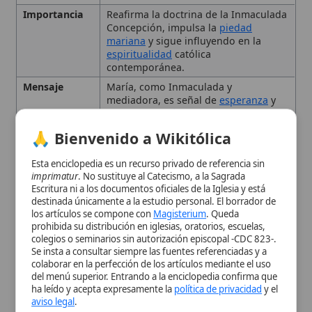
mediadora, es señal de
esperanza
y
paz
; la
devoción
a ella conduce a una
mayor unión con Cristo.
🙏 Bienvenido a Wikitólica
Tema
Conmemoración del 50.o aniversario
del
dogma
de la Inmaculada
Esta enciclopedia es un recurso privado de referencia sin
Concepción y promoción de la
imprimatur
. No sustituye al Catecismo, a la Sagrada
devoción mariana
Escritura ni a los documentos oficiales de la Iglesia y está
destinada únicamente a la estudio personal. El borrador de
Tipo
Encíclica
los artículos se compone con
Magisterium
. Queda
prohibida su distribución en iglesias, oratorios, escuelas,
Contexto Histórico
colegios o seminarios sin autorización episcopal -CDC 823-.
Se insta a consultar siempre las fuentes referenciadas y a
colaborar en la perfección de los artículos mediante el uso
Contenido Principal de la
del menú superior. Entrando a la enciclopedia confirma que
ha leído y acepta expresamente la
política de privacidad
y el
Encíclica
aviso legal
.
Aceptar y Entrar
Legado y Relevancia
Citas y referencias
Modificado el 31 de agosto de 2025 •
FideScore™ 7.81
•
Citar este
artículo