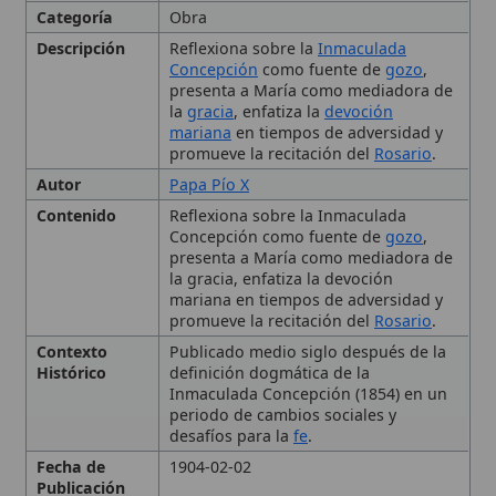
la
gracia
, enfatiza la
devoción
mariana
en tiempos de adversidad y
promueve la recitación del
Rosario
.
Autor
Papa Pío X
Contenido
Reflexiona sobre la Inmaculada
Concepción como fuente de
gozo
,
presenta a María como mediadora de
la gracia, enfatiza la devoción
mariana en tiempos de adversidad y
promueve la recitación del
Rosario
.
Contexto
Publicado medio siglo después de la
Histórico
definición dogmática de la
Inmaculada Concepción (1854) en un
periodo de cambios sociales y
desafíos para la
fe
.
Fecha de
1904-02-02
Publicación
Importancia
Reafirma la doctrina de la Inmaculada
Concepción, impulsa la
piedad
mariana
y sigue influyendo en la
espiritualidad
católica
contemporánea.
Mensaje
María, como Inmaculada y