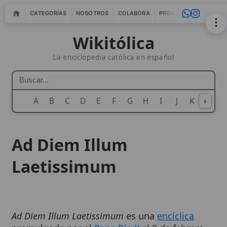
CATEGORÍAS
NOSOTROS
COLABORA
PRENSA
WEBMASTERS
IN
Wikitólica
La enciclopedia católica en español
A
B
C
D
E
F
G
H
I
J
K
›
L
M
N
Ad Diem Illum
Laetissimum
Ad Diem Illum Laetissimum
es una
encíclica
promulgada por el
Papa Pío X
el 2 de febrero
de 1904. Su propósito principal fue