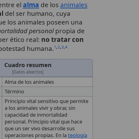
entre el
alma
de los
animales
l
del ser humano, cuya
e los animales poseen una
ortalidad personal
propia de
er ético real:
no tratar con
,
,
,
a potestad humana.
1
2
3
4
Cuadro resumen
[Datos abiertos]
Alma de los animales
Término
Principio vital sensitivo que permite
a los animales vivir y obrar, sin
capacidad de inmortalidad
personal. Principio vital que hace
que un ser vivo desarrolle sus
operaciones propias. En la
teología