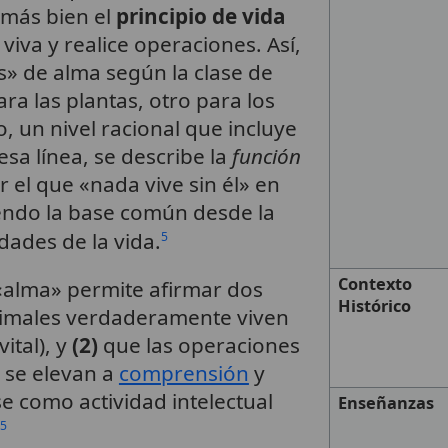
 más bien el
principio de vida
iva y realice operaciones. Así,
es» de alma según la clase de
ara las plantas, otro para los
, un nivel racional que incluye
sa línea, se describe la
función
 el que «nada vive sin él» en
siendo la base común desde la
idades de la vida.
5
Contexto
«alma» permite afirmar dos
Histórico
imales verdaderamente viven
ital), y
(2)
que las operaciones
o se elevan a
comprensión
y
 como actividad intelectual
Enseñanzas
5