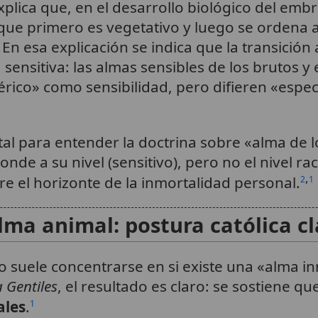
lica que, en el desarrollo biológico del emb
que primero es vegetativo y luego se ordena a
l. En esa explicación se indica que la transición
ensitiva: las almas sensibles de los brutos y e
co» como sensibilidad, pero difieren «espec
tal para entender la doctrina sobre «alma de l
onde a su nivel (sensitivo), pero no el nivel ra
,
 el horizonte de la inmortalidad personal.
2
1
lma animal: postura católica cl
co suele concentrarse en si existe una «alma in
 Gentiles
, el resultado es claro: se sostiene qu
ales
.
1