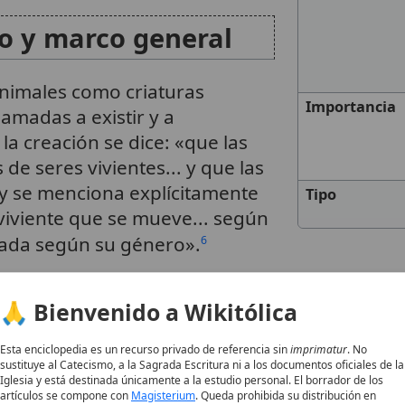
o y marco general
animales como criaturas
Importancia
amadas a existir y a
 la creación se dice: «que las
e seres vivientes... y que las
 y se menciona explícitamente
Tipo
viviente que se mueve... según
lada según su género».
6
 también vincula la condición mortal del mundo 
🙏 Bienvenido a Wikitólica
del ciclo vital. El
libro del Eclesiastés
expresa
de los animales es la misma; como muere uno,
Esta enciclopedia es un recurso privado de referencia sin
imprimatur
. No
sustituye al Catecismo, a la Sagrada Escritura ni a los documentos oficiales de la
Iglesia y está destinada únicamente a la estudio personal. El borrador de los
artículos se compone con
Magisterium
. Queda prohibida su distribución en