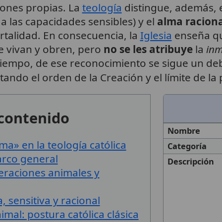
iones propias. La
teología
distingue, además, 
 a las capacidades sensibles) y el
alma raciona
talidad. En consecuencia, la
Iglesia
enseña qu
e vivan y obren, pero
no se les atribuye
la
inm
iempo, de ese reconocimiento se sigue un deb
etando el orden de la Creación y el límite de l
 contenido
Nombre
ma» en la teología católica
Categoría
arco general
Descripción
peraciones animales y
, sensitiva y racional
mal: postura católica clásica