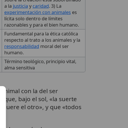
a la
justicia
y
caridad
. 3) La
experimentación con animales
es
lícita solo dentro de límites
razonables y para el bien humano.
Fundamental para la ética católica
respecto al trato a los animales y la
responsabilidad
moral del ser
humano.
Término teológico, principio vital,
alma sensitiva
animal con la del ser
 que, bajo el sol, «la suerte
 muere el otro», y que «todos