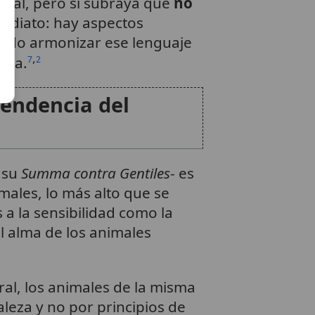
imal, pero sí subraya que
no
mediato: hay aspectos
ntado armonizar ese lenguaje
,
pia.
7
2
pendencia del
 su
Summa contra Gentiles
- es
imales, lo más alto que se
 a la sensibilidad como la
l alma de los animales
al, los animales de la misma
leza y no por principios de