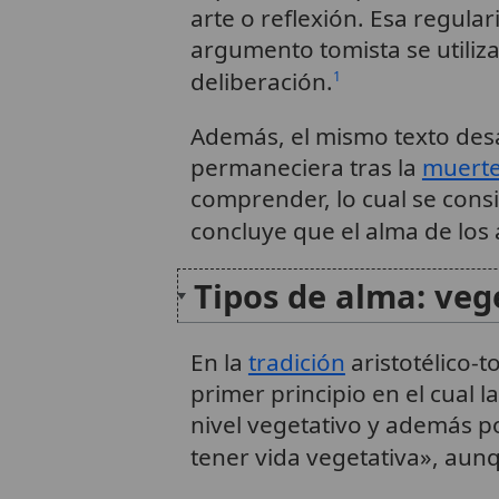
arte o reflexión. Esa regular
argumento tomista se utiliz
deliberación.
1
Además, el mismo texto desa
permaneciera tras la
muert
comprender, lo cual se cons
concluye que el alma de los
Tipos de alma: vege
En la
tradición
aristotélico-t
primer principio en el cual 
nivel vegetativo y además po
tener vida vegetativa», aunq