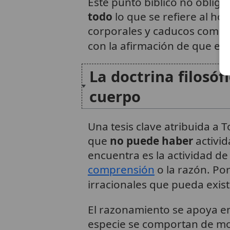
Este punto bíblico no obliga 
todo
lo que se refiere al h
corporales y caducos compart
con la afirmación de que el
La doctrina filosó
cuerpo
Una tesis clave atribuida 
que
no puede haber
activid
encuentra es la actividad de
comprensión
o la razón. Po
irracionales que pueda exist
El razonamiento se apoya en
especie se comportan de mod