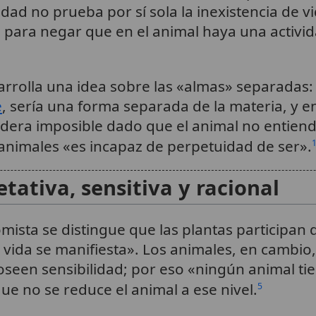
idad no prueba por sí sola la inexistencia de vi
a para negar que en el animal haya una activi
rrolla una idea sobre las «almas» separadas: s
e
, sería una forma separada de la materia, y e
idera imposible dado que el animal no entiende
 animales «es incapaz de perpetuidad de ser».
tativa, sensitiva y racional
omista se distingue que las plantas participan d
la vida se manifiesta». Los animales, en cambi
seen sensibilidad; por eso «ningún animal tien
ue no se reduce el animal a ese nivel.
5