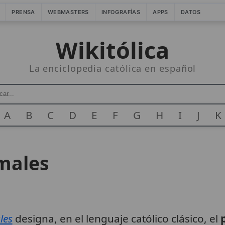
PRENSA
WEBMASTERS
INFOGRAFÍAS
APPS
DATOS
Wikitólica
La enciclopedia católica en español
A
B
C
D
E
F
G
H
I
J
K
males
les
designa, en el lenguaje católico clásico, el