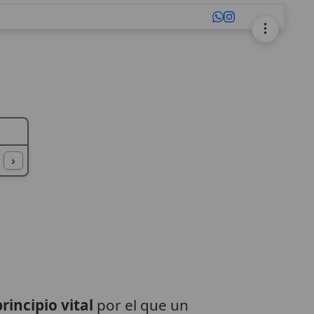
L
M
N
O
P
Q
R
S
T
U
›
principio vital
por el que un