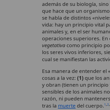
además de su biología, sino
que hace que un organismo v
se habla de distintos «nivel
vida: hay un principio vital p
animales y, en el ser humano
operaciones superiores. En e
vegetativa
como principio por
los seres vivos inferiores, 
cual se manifiestan las activ
Esa manera de entender el 
cosas a la vez:
(1)
que los an
y obran (tienen un principio v
sensibles de los animales n
razón, ni pueden mantenerse
,
,
tras la
muerte
del cuerpo.
1
2