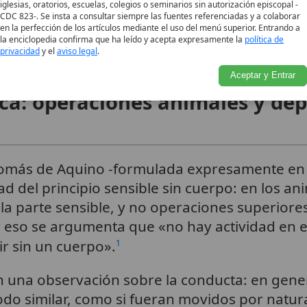
a identificar en todo la
vida humana
con la an
iglesias, oratorios, escuelas, colegios o seminarios sin autorización episcopal -
CDC 823-. Se insta a consultar siempre las fuentes referenciadas y a colaborar
ombre es «puramente espiritual» en sentido in
en la perfección de los artículos mediante el uso del menú superior. Entrando a
idos. La lectura católica tradicional ha inte
la enciclopedia confirma que ha leído y acepta expresamente la
política de
privacidad
y el
aviso legal
.
 ser humano tiene una dimensión espiritual pro
Aceptar y Entrar
fica: operaciones animales y de
a Tomás de Aquino -formulada expresamente en
ad del principio sensible sin cuerpo: en los an
 la parte sensible, y no operaciones superiores
r eso se argumenta que «no hay actividad en e
ir sin un cuerpo».
1
 una observación sobre la conducta: en gener
o similar, como si fueran movidos por natura