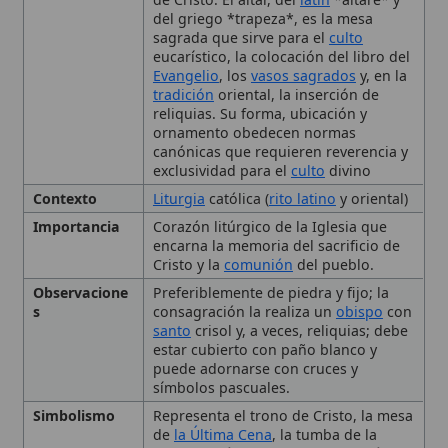
tradición
oriental, la inserción de
reliquias. Su forma, ubicación y
ornamento obedecen normas
canónicas que requieren reverencia y
exclusividad para el
culto
divino
Contexto
Liturgia
católica (
rito latino
y oriental)
Importancia
Corazón litúrgico de la Iglesia que
encarna la memoria del sacrificio de
Cristo y la
comunión
del pueblo.
Observacione
Preferiblemente de piedra y fijo; la
s
consagración la realiza un
obispo
con
santo
crisol y, a veces, reliquias; debe
estar cubierto con paño blanco y
puede adornarse con cruces y
símbolos pascuales.
Simbolismo
Representa el trono de Cristo, la mesa
de
la Última Cena
, la tumba de la
Resurrección y el altar de la Pasión;
une la tradición del
Antiguo
Testamento
con el Nuevo Pacto.
Tipo
Término litúrgico,
Altar mayor
, altar
lateral, altar móvil
Uso Litúrgico
Celebración del sacrificio de la
Cruz
y