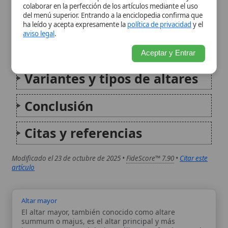
Conclusión
Citas y referencias
Modificado el 23 de octubre de 2025 •
FideScore™ 7.90
•
Citar este
artículo
Altar mayor
El altar mayor, también conocido como altare
summum o majus, es el altar principal y más
importante en una iglesia católica, y es fundamental
para la celebración de la Eucaristía. Simboliza a Cristo
y la mesa del banquete eucarístico donde...
Altar menor
El término «altar menor» aparece en el lenguaje
común para designar un altar de dimensiones
reducidas o una solución portátil para celebrar la
Misa. En la disciplina litúrgica de la Iglesia, lo
decisivo no es la etiqueta, sino el lugar...