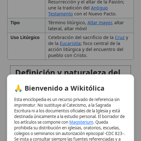
de la
Eucaristía
; foco central de la
acción litúrgica y del encuentro del
pueblo con Cristo.
Definición y naturaleza del
altar
🙏 Bienvenido a Wikitólica
Historia y desarrollo
Esta enciclopedia es un recurso privado de referencia sin
imprimatur
. No sustituye al Catecismo, a la Sagrada
histórico
Escritura ni a los documentos oficiales de la Iglesia y está
destinada únicamente a la estudio personal. El borrador de
los artículos se compone con
Magisterium
. Queda
Simbolismo teológico
prohibida su distribución en iglesias, oratorios, escuelas,
colegios o seminarios sin autorización episcopal -CDC 823-.
Se insta a consultar siempre las fuentes referenciadas y a
Normas litúrgicas y
colaborar en la perfección de los artículos mediante el uso
del menú superior. Entrando a la enciclopedia confirma que
canónicas
ha leído y acepta expresamente la
política de privacidad
y el
aviso legal
.
El altar en la liturgia actual
Aceptar y Entrar
Variantes y tipos de altares