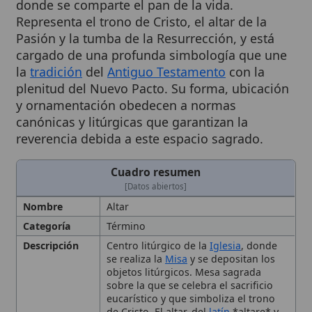
Pasión y la tumba de la Resurrección, y está
cargado de una profunda simbología que une
la
tradición
del
Antiguo Testamento
con la
plenitud del Nuevo Pacto. Su forma, ubicación
y ornamentación obedecen a normas
canónicas y litúrgicas que garantizan la
reverencia debida a este espacio sagrado.
Cuadro resumen
[Datos abiertos]
Nombre
Altar
Categoría
Término
Descripción
Centro litúrgico de la
Iglesia
, donde
se realiza la
Misa
y se depositan los
objetos litúrgicos. Mesa sagrada
sobre la que se celebra el sacrificio
eucarístico y que simboliza el trono
de Cristo. El altar, del
latín
*altare* y
del griego *trapeza*, es la mesa
sagrada que sirve para el
culto
eucarístico, la colocación del libro del
Evangelio
, los
vasos sagrados
y, en la