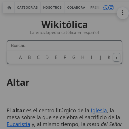
CATEGORÍAS
NOSOTROS
COLABORA
PRENSA
WEBMASTERS
IN
Wikitólica
La enciclopedia católica en español
A
B
C
D
E
F
G
H
I
J
K
›
L
M
N
Altar
El
altar
es el centro litúrgico de la
Iglesia
, la
mesa sobre la que se celebra el sacrificio de la
Eucaristía
y, al mismo tiempo, la
mesa del Señor
donde se comparte el pan de la vida.
Representa el trono de Cristo, el altar de la