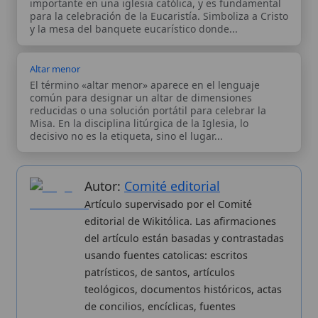
Autor:
Comité editorial
Artículo supervisado por el Comité
editorial de Wikitólica. Las afirmaciones
del artículo están basadas y contrastadas
usando fuentes catolicas: escritos
patrísticos, de santos, artículos
teológicos, documentos históricos, actas
de concilios, encíclicas, fuentes
magisteriales y documentos oficiales de
la Iglesia.
Proceso editorial →
Wikitólica © 2026
. Enciclopedia del patrimonio doctrinal,
histórico y litúrgico de la Iglesia Católica. Parte de la red formativa
de
Curso Católico
,
Buscador Católico
y
Custodio Animae
. Con
analíticas anónimas. Licencia
CC BY-SA
(texto). Editado en
Valencia, España.
ISSN: 3101-7339
. Bajo el patrocinio de San
Carlo Acutis.
Sobre nosotros
Categorias
Proceso editorial
Más visitados
Publicación seriada
Nuevas entradas