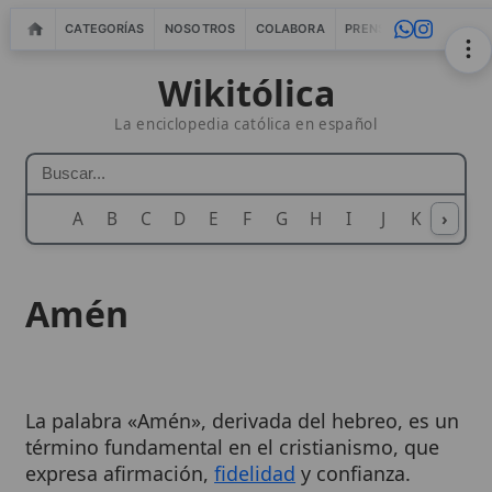
CATEGORÍAS
NOSOTROS
COLABORA
PRENSA
WEBMASTERS
IN
Wikitólica
La enciclopedia católica en español
A
B
C
D
E
F
G
H
I
J
K
›
L
M
N
Amén
La palabra «Amén», derivada del hebreo, es un
término fundamental en el cristianismo, que
expresa afirmación,
fidelidad
y confianza.
Utilizada tanto en el Antiguo como en el
Nuevo
Testamento
, fue frecuentemente empleada por