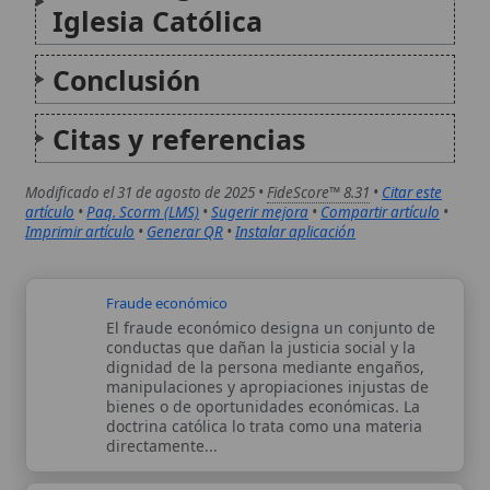
Fraude económico
El fraude económico designa un conjunto de
conductas que dañan la justicia social y la
dignidad de la persona mediante engaños,
manipulaciones y apropiaciones injustas de
bienes o de oportunidades económicas. La
doctrina católica lo trata como una materia
directamente...
Cristiandad
La Cristiandad, en su sentido más amplio, se
refiere al conjunto de la fe y la cultura
cristiana, abarcando tanto la doctrina como
las manifestaciones históricas y sociales del
cristianismo en el mundo. No es simplemente
una ideología, sino una...
Autor:
Comité editorial
Artículo supervisado por el Comité
editorial de Wikitólica. Las afirmaciones
del artículo están basadas y contrastadas
usando fuentes catolicas: escritos