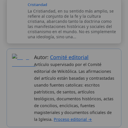
patrísticos, de santos, artículos
teológicos, documentos históricos, actas
de concilios, encíclicas, fuentes
magisteriales y documentos oficiales de
la Iglesia.
Proceso editorial →
Wikitólica © 2026
. Enciclopedia del patrimonio doctrinal,
histórico y litúrgico de la Iglesia Católica. Parte de la red formativa
de
Curso Católico
,
Buscador Católico
y
Custodio Animae
. Con
analíticas anónimas. Licencia
CC BY-SA
(texto). Editado en
Valencia, España.
ISSN: 3101-7339
. Bajo el patrocinio de San
Carlo Acutis.
Sobre nosotros
Categorias
Proceso editorial
Más visitados
Publicación seriada
Nuevas entradas
Datos abiertos
Cambios recientes
Estadísticas
Aplicaciones
Aviso legal
Kit de Prensa
Política de privacidad
Widgets para tu web
✦ SÍGUENOS EN
Canal de WhatsApp
Únete · publicación regular