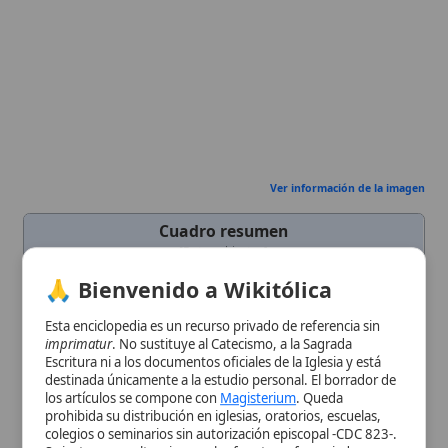
Ver información de la imagen
Cuadro resumen
[Datos abiertos]
Nombre
Amén
🙏 Bienvenido a Wikitólica
Categoría
Término
Esta enciclopedia es un recurso privado de referencia sin
Descripción
Palabra hebrea que declara verdad,
imprimatur
. No sustituye al Catecismo, a la Sagrada
afirmación y confianza. Expresión de
Escritura ni a los documentos oficiales de la Iglesia y está
fe
y
fidelidad
a
Dios
destinada únicamente a la estudio personal. El borrador de
los artículos se compone con
Magisterium
. Queda
Contexto
Antiguo y
Nuevo Testamento
; usado
prohibida su distribución en iglesias, oratorios, escuelas,
Bíblico
por
Jesucristo
, Pablo y en
Apocalipsis
.
colegios o seminarios sin autorización episcopal -CDC 823-.
Idioma
he
Se insta a consultar siempre las fuentes referenciadas y a
colaborar en la perfección de los artículos mediante el uso
Importancia
Elemento esencial de la
liturgia
y de la
del menú superior. Entrando a la enciclopedia confirma que
Eclesial
profesión de fe
católica.
ha leído y acepta expresamente la
política de privacidad
y el
Origen
Hebreo, raíz ’aman (hacer
aviso legal
.
permanente, confiar).
Aceptar y Entrar
Tipo
Término teológico
Uso
Se emplea para afirmar oraciones y
enseñanzas en la
Biblia
y la
Iglesia
.
Uso Litúrgico
Cierre de la
Plegaria Eucarística
, del
Credo
, de la
Comunión
y de otras