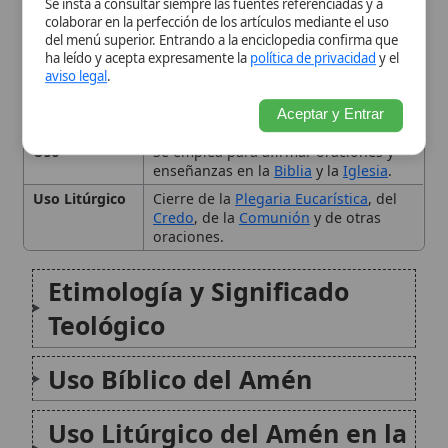
oraciones.
Etimología y Significado
Teológico
Uso Bíblico del Amén
Uso Litúrgico del Amén en la
Iglesia Católica
Conclusión
Citas y referencias
Modificado el 31 de agosto de 2025 •
FideScore™ 8.31
•
Citar este
artículo
•
Paq. Scorm (LMS)
•
Sugerir mejora
•
Compartir artículo
•
Imprimir artículo
•
Generar QR
•
Instalar aplicación