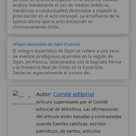
Autor:
Comité editorial
Artículo supervisado por el Comité
editorial de Wikitólica. Las afirmaciones
del artículo están basadas y contrastadas
usando fuentes catolicas: escritos
patrísticos, de santos, artículos
teológicos, documentos históricos, actas
de concilios, encíclicas, fuentes
magisteriales y documentos oficiales de
la Iglesia.
Proceso editorial →
Wikitólica © 2026
. Enciclopedia del patrimonio doctrinal,
histórico y litúrgico de la Iglesia Católica. Parte de la red formativa
de
Curso Católico
,
Buscador Católico
y
Custodio Animae
. Con
analíticas anónimas. Licencia
CC BY-SA
(texto). Editado en
Valencia, España.
ISSN: 3101-7339
. Bajo el patrocinio de San
Carlo Acutis.
Sobre nosotros
Categorias
Proceso editorial
Más visitados
Publicación seriada
Nuevas entradas