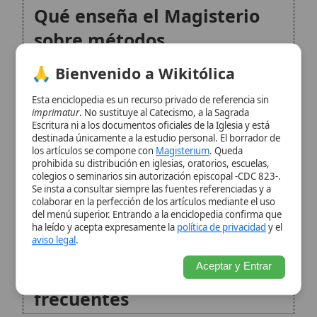
destinada únicamente a la estudio personal. El borrador de
según la explicación católica
los artículos se compone con
Magisterium
. Queda
prohibida su distribución en iglesias, oratorios, escuelas,
colegios o seminarios sin autorización episcopal -CDC 823-.
Evaluación moral católica de
Se insta a consultar siempre las fuentes referenciadas y a
colaborar en la perfección de los artículos mediante el uso
la anticoncepción de
del menú superior. Entrando a la enciclopedia confirma que
ha leído y acepta expresamente la
política de privacidad
y el
urgencia
aviso legal
.
Aceptar y Entrar
Respuesta a objeciones
frecuentes
Lo que sí propone la
doctrina: procreación
responsable y métodos
naturales
Perspectiva pastoral católica