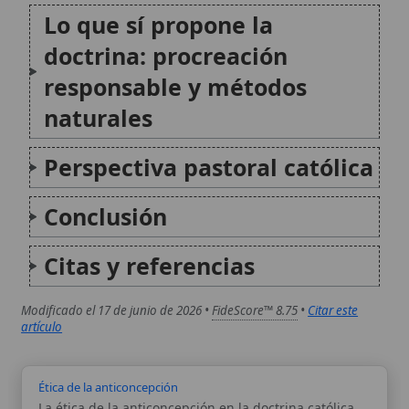
Conclusión
Citas y referencias
Modificado el 17 de junio de 2026 •
FideScore™ 8.75
•
Citar este
artículo
Ética de la anticoncepción
La ética de la anticoncepción en la doctrina católica
analiza moralmente el uso de medios (médicos,
mecánicos o conductuales) destinados a impedir la
procreación en el acto conyugal. La enseñanza de la
Iglesia afirma que la anticoncepción es
intrínsecamente ilícita...
Milagro eucarístico de Dijon (Francia)
El milagro eucarístico de Dijon se refiere a una serie
de eventos prodigiosos ocurridos en la región de
Dijon, en Francia, relacionados con la Sagrada Forma
y la Presencia Real de Cristo en la Eucaristía.
Destacan especialmente el suceso de...