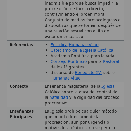
una relación sexual con el fin de
evitar un embarazo
Referencias
Encíclica
Humanae Vitae
Catecismo de la Iglesia Católica
Academia Pontificia para la Vida
Consejo Pontificio
para la
Pastoral
de los Migrantes
discurso de
Benedicto XVI
sobre
Humanae Vitae
.
Contexto
Enseñanza magisterial de la
Iglesia
Católica sobre la ética del control de
la
natalidad
y la dignidad del proceso
procreativo.
Enseñanzas
La Iglesia prohíbe cualquier método
Principales
que impida directamente la
procreación, aun por urgencia o
motivos terapéuticos; no se permite
hacer el
mal
para obtener un bien
mayor; se favorecen los métodos
naturales y la paternidad y
maternidad responsables.
Importancia
Elemento central de la doctrina sexual
Eclesial
católica y de la defensa del
respeto a
la vida
embrionaria.