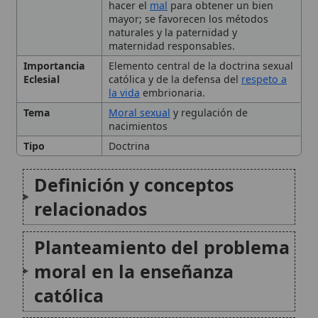
Tema
Moral sexual
y regulación de
nacimientos
Tipo
Doctrina
Definición y conceptos
relacionados
Planteamiento del problema
moral en la enseñanza
católica
Qué enseña el Magisterio
sobre métodos
anticonceptivos (y por qué
🙏 Bienvenido a Wikitólica
afecta a la urgencia)
Esta enciclopedia es un recurso privado de referencia sin
imprimatur
. No sustituye al Catecismo, a la Sagrada
La «píldora del día después»
Escritura ni a los documentos oficiales de la Iglesia y está