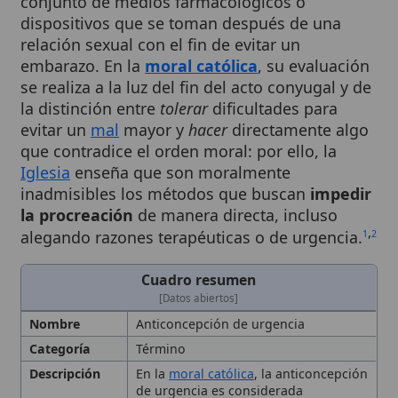
relación sexual con el fin de evitar un
embarazo. En la
moral católica
, su evaluación
se realiza a la luz del fin del acto conyugal y de
la distinción entre
tolerar
dificultades para
evitar un
mal
mayor y
hacer
directamente algo
que contradice el orden moral: por ello, la
Iglesia
enseña que son moralmente
inadmisibles los métodos que buscan
impedir
la procreación
de manera directa, incluso
,
alegando razones terapéuticas o de urgencia.
1
2
Cuadro resumen
[Datos abiertos]
Nombre
Anticoncepción de urgencia
Categoría
Término
Descripción
En la
moral católica
, la anticoncepción
de urgencia es considerada
inadmisible porque busca impedir la
procreación de forma directa,
contraviniendo el orden moral.
Conjunto de medios farmacológicos o
dispositivos que se toman después de