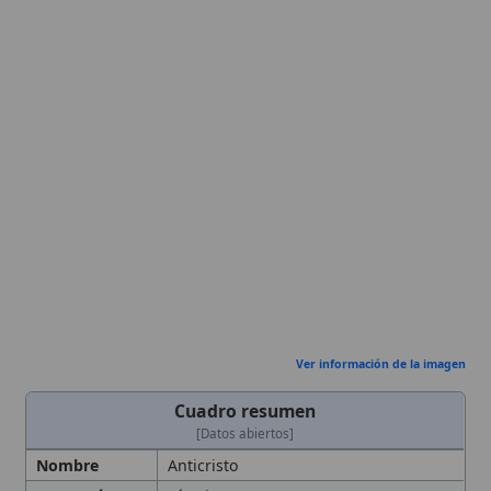
Ver información de la imagen
Cuadro resumen
[Datos abiertos]
Nombre
Anticristo
Categoría
Término
Descripción
Anticristo, figura individual que se
presenta como falso Cristo y propone
una
salvación
aparente. Figura
escatológica que encarna la máxima
oposición a
Jesucristo
. En la
enseñanza católica el Anticristo es
una persona individual que, mediante
engaño y pseudomesianismo, se
opone a Cristo y se hace pasar por su
sustituto, actuando en la 'última hora'
como parte del 'misterio de iniquidad'