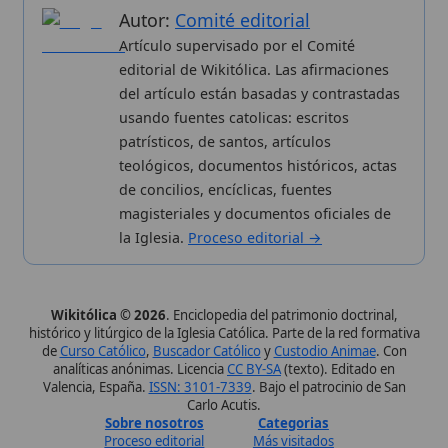
Carlo Acutis.
Sobre nosotros
Categorias
Proceso editorial
Más visitados
Publicación seriada
Nuevas entradas
Datos abiertos
Cambios recientes
Estadísticas
Aplicaciones
Aviso legal
Kit de Prensa
Política de privacidad
Widgets para tu web
✦ SÍGUENOS EN
Canal de WhatsApp
Únete · publicación regular
Perfil de Instagram
Síguenos · @wikitolica