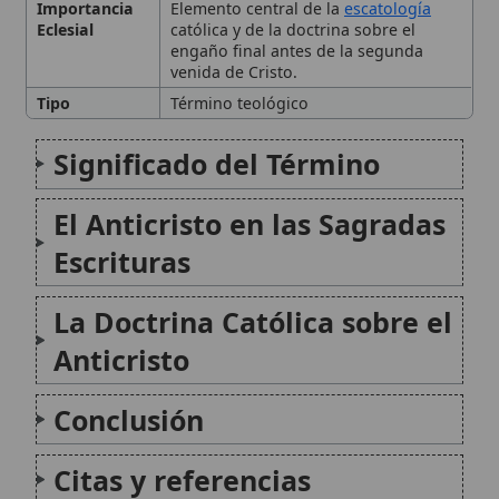
Anticristo
Conclusión
Citas y referencias
Modificado el 31 de agosto de 2025 •
FideScore™ 8.60
•
Citar este
artículo
San Eligio
San Eligio, conocido en francés como Eloi, fue
un obispo franco del siglo VII, nacido
alrededor del año 590 en Chaptelat, cerca de
Limoges, Francia, y fallecido el 1 de
diciembre de 660 en Noyon. Antes de su
episcopado, se...
San Eliseo
Eliseo, cuyo nombre significa «Dios es
salvación», fue un profeta fundamental del
Antiguo Testamento, sucesor de Elías y figura