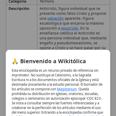
🙏 Bienvenido a Wikitólica
antes de la segunda venida. Del
griego 'anti' (contra o en lugar de) y
Esta enciclopedia es un recurso privado de referencia sin
'Christos', implica oposición directa y
imprimatur
. No sustituye al Catecismo, a la Sagrada
suplantación de Cristo
Escritura ni a los documentos oficiales de la Iglesia y está
Referencias
1 Jn 2,18-19
destinada únicamente a la estudio personal. El borrador de
los artículos se compone con
Magisterium
. Queda
Dan 7,8-21
prohibida su distribución en iglesias, oratorios, escuelas,
Zc 11,17
colegios o seminarios sin autorización episcopal -CDC 823-.
Mt 24,24
Se insta a consultar siempre las fuentes referenciadas y a
Mc 13,6-22
colaborar en la perfección de los artículos mediante el uso
Lc 21,8
del menú superior. Entrando a la enciclopedia confirma que
Jn 5,43
ha leído y acepta expresamente la
política de privacidad
y el
2 Ts 2,7-8
aviso legal
.
Ap 13,1-18
Ap 17
Aceptar y Entrar
Ap 20,7.
Catecismo de la Iglesia Católica
Autoridad
Papa Juan Pablo II
Eclesiástica
Contexto
1 Jn 2,18-19; Dan 7; Zc 11,17; Mt 24,24;
Bíblico
Mc 13,6-22; Lc 21,8; Jn 5,43; 2 Ts 2,7-8;
Ap 13-17; Ap 20,7.
Contexto
Presencia en la
tradición
patrística
,
Histórico
enseñanza de la Iglesia
, citado por el
Papa Juan Pablo II
y reflejado en el