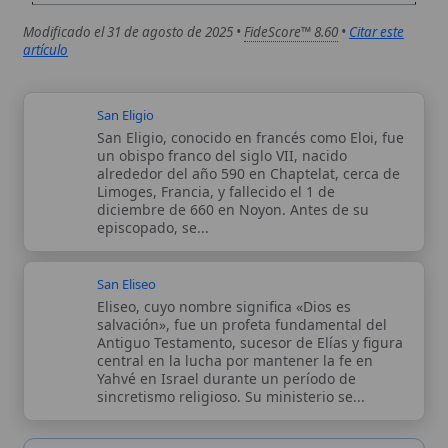
central en la lucha por mantener la fe en
Yahvé en Israel durante un período de
sincretismo religioso. Su ministerio se...
Autor:
Comité editorial
Artículo supervisado por el Comité
editorial de Wikitólica. Las afirmaciones
del artículo están basadas y contrastadas
usando fuentes catolicas: escritos
patrísticos, de santos, artículos
teológicos, documentos históricos, actas
de concilios, encíclicas, fuentes
magisteriales y documentos oficiales de
la Iglesia.
Proceso editorial →
Wikitólica © 2026
. Enciclopedia del patrimonio doctrinal,
histórico y litúrgico de la Iglesia Católica. Parte de la red formativa
de
Curso Católico
,
Buscador Católico
y
Custodio Animae
. Con
analíticas anónimas. Licencia
CC BY-SA
(texto). Editado en
Valencia, España.
ISSN: 3101-7339
. Bajo el patrocinio de San