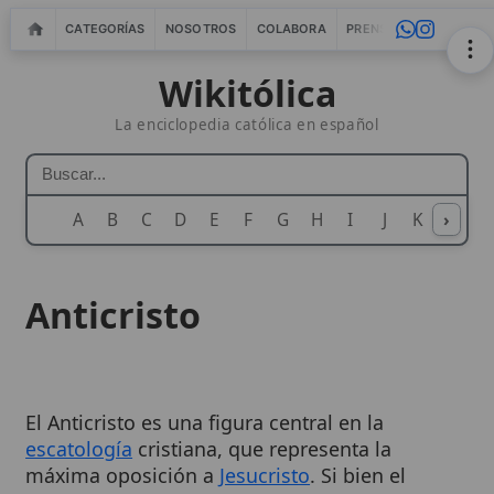
CATEGORÍAS
NOSOTROS
COLABORA
PRENSA
WEBMASTERS
IN
Wikitólica
La enciclopedia católica en español
A
B
C
D
E
F
G
H
I
J
K
›
L
M
N
Anticristo
El Anticristo es una figura central en la
escatología
cristiana, que representa la
máxima oposición a
Jesucristo
. Si bien el
término se encuentra explícitamente solo en
las epístolas de
San Juan
, la enseñanza sobre