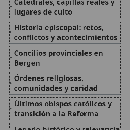
Últimos obispos católicos y
transición a la Reforma
Legado histórico y relevancia
para la historia eclesiástica
noruega
Citas y referencias
Modificado el 5 de junio de 2026 •
FideScore™ 8.38
•
Citar este
artículo
Antigua diócesis de Aarhus
La antigua diócesis de Aarhus (también
citada como Arusia o Arusiensis) fue una
sede eclesiástica medieval de la Iglesia en
Dinamarca, vinculada al desarrollo del
cristianismo en la región de Jutlandia. Su