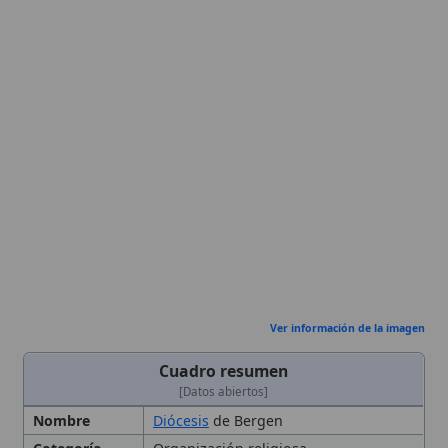
Ver información de la imagen
Cuadro resumen
[Datos abiertos]
Nombre
Diócesis
de Bergen
Categoría
Organización religiosa
Descripción
Diocese medieval de la Noruega
occidental, establecida en 1068 en
Selo y trasladada a Bergen, integrada
como sede sufragánea de Trondhjem
en 1152, con actividad conciliar
intensa y numerosas instituciones
religiosas, que terminó su periodo
católico alrededor de 1535 con la
Reforma luterana.
Fecha de
1068