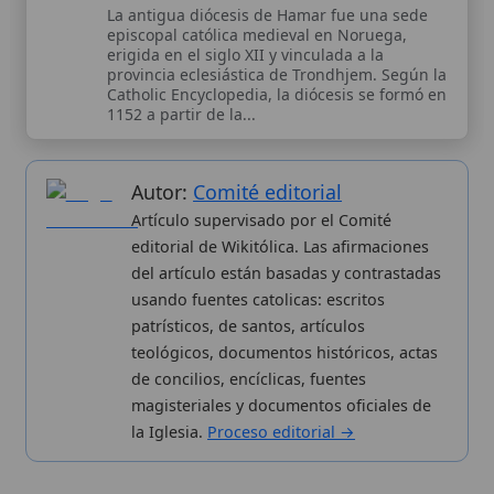
Wikitólica © 2026
. Enciclopedia del patrimonio doctrinal,
histórico y litúrgico de la Iglesia Católica. Parte de la red formativa
de
Curso Católico
,
Buscador Católico
y
Custodio Animae
. Con
analíticas anónimas. Licencia
CC BY-SA
(texto). Editado en
Valencia, España.
ISSN: 3101-7339
. Bajo el patrocinio de San
Carlo Acutis.
Sobre nosotros
Categorias
Proceso editorial
Más visitados
Publicación seriada
Nuevas entradas
Datos abiertos
Cambios recientes
Estadísticas
Aplicaciones
Aviso legal
Kit de Prensa
Política de privacidad
Widgets para tu web
✦ SÍGUENOS EN
Canal de WhatsApp
Únete · publicación regular
Perfil de Instagram
Síguenos · @wikitolica