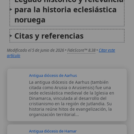
historia reúne hitos de evangelización, la
organización territorial...
Antigua diócesis de Hamar
La antigua diócesis de Hamar fue una sede
episcopal católica medieval en Noruega,
erigida en el siglo XII y vinculada a la
provincia eclesiástica de Trondhjem. Según la
Catholic Encyclopedia, la diócesis se formó en
1152 a partir de la...
Autor:
Comité editorial
Artículo supervisado por el Comité
editorial de Wikitólica. Las afirmaciones
del artículo están basadas y contrastadas
usando fuentes catolicas: escritos
patrísticos, de santos, artículos
teológicos, documentos históricos, actas
de concilios, encíclicas, fuentes
magisteriales y documentos oficiales de
la Iglesia.
Proceso editorial →