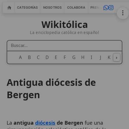
CATEGORÍAS
NOSOTROS
COLABORA
PRENSA
WEBMASTERS
IN
Wikitólica
La enciclopedia católica en español
A
B
C
D
E
F
G
H
I
J
K
›
L
M
N
Antigua diócesis de
Bergen
La
antigua
diócesis
de Bergen
fue una
circunscripción eclesiástica católica de la
Noruega medieval, centrada en la ciudad