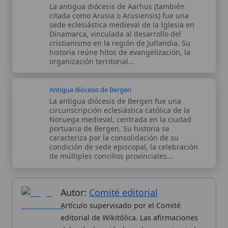
caracteriza por la consolidación de su
condición de sede episcopal, la celebración
de múltiples concilios provinciales...
Autor:
Comité editorial
Artículo supervisado por el Comité
editorial de Wikitólica. Las afirmaciones
del artículo están basadas y contrastadas
usando fuentes catolicas: escritos
patrísticos, de santos, artículos
teológicos, documentos históricos, actas
de concilios, encíclicas, fuentes
magisteriales y documentos oficiales de
la Iglesia.
Proceso editorial →
Wikitólica © 2026
. Enciclopedia del patrimonio doctrinal,
histórico y litúrgico de la Iglesia Católica. Parte de la red formativa
de
Curso Católico
,
Buscador Católico
y
Custodio Animae
. Con
analíticas anónimas. Licencia
CC BY-SA
(texto). Editado en
Valencia, España.
ISSN: 3101-7339
. Bajo el patrocinio de San