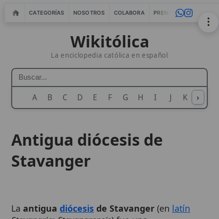
CATEGORÍAS
NOSOTROS
COLABORA
PRENSA
WEBMASTERS
IN
Wikitólica
La enciclopedia católica en español
A
B
C
D
E
F
G
H
I
J
K
›
L
M
N
Antigua diócesis de
Stavanger
La
antigua
diócesis
de Stavanger
(en
latín
Stavangria
;
Stavangrensis
) fue una
circunscripción eclesiástica medieval del sur