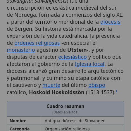
de Noruega, formada a comienzos del siglo XII
a partir del territorio meridional de la
diócesis
de Bergen. Su historia está marcada por la
expansión de la vida catedralicia, la presencia
de
órdenes religiosas
-en especial el
monasterio
agustino de
Utstein
-, y por
disputas de carácter
eclesiástico
y político que
afectaron al gobierno de la
Iglesia local
. La
diócesis alcanzó gran desarrollo arquitectónico
y patrimonial, y culminó su etapa católica con
el cautiverio y
muerte
del último
obispo
católico,
Hoskold Hoskoldssön
(1513-1537).
1
Cuadro resumen
[Datos abiertos]
Nombre
Antigua diócesis de Stavanger
Categoría
Organización religiosa
Nombre
Diócesis de Stavanger
Completo
Descripción
Circunscripción eclesiástica medieval
del sur de Noruega, creada a