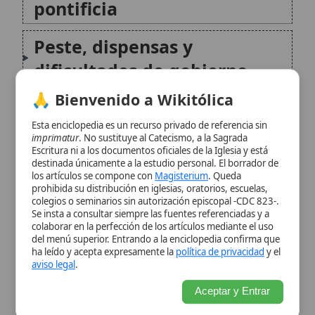
católico
imprimatur
. No sustituye al Catecismo, a la Sagrada
Escritura ni a los documentos oficiales de la Iglesia y está
destinada únicamente a la estudio personal. El borrador de
Catedral y cabildo
los artículos se compone con
Magisterium
. Queda
catedralicio
prohibida su distribución en iglesias, oratorios, escuelas,
colegios o seminarios sin autorización episcopal -CDC 823-.
Se insta a consultar siempre las fuentes referenciadas y a
Iglesias y capillas relevantes
colaborar en la perfección de los artículos mediante el uso
del menú superior. Entrando a la enciclopedia confirma que
ha leído y acepta expresamente la
política de privacidad
y el
Vida monástica y órdenes
aviso legal
.
religiosas
Aceptar y Entrar
Hospital y caridad: san Pedro
de Stavanger
Patrimonio del pasado
católico en la región
Importancia histórica de la