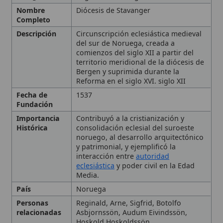
comienzos del siglo XII a partir del
territorio meridional de la diócesis de
Bergen y suprimida durante la
Reforma en el siglo XVI. siglo XII
Fecha de
1537
Fundación
Importancia
Contribuyó a la cristianización y
Histórica
consolidación eclesial del suroeste
noruego, al desarrollo arquitectónico
y patrimonial, y ejemplificó la
interacción entre
autoridad
eclesiástica
y poder civil en la Edad
Media.
País
Noruega
Personas
Reginald, Arne, Sigfrid, Botolfo
relacionadas
Asbjornssön, Audum Eivindssön,
Hoskold Hoskoldssön
Tipo
Diócesis, sur de Noruega
Ubicación
Stavanger
Denominación y localización