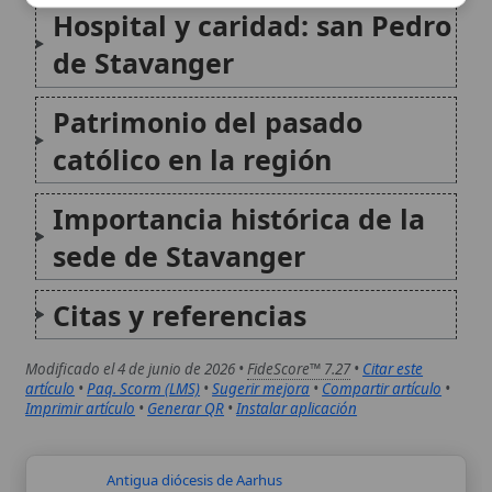
sede de Stavanger
Citas y referencias
Modificado el 4 de junio de 2026 •
FideScore™ 7.27
•
Citar este
artículo
•
Paq. Scorm (LMS)
•
Sugerir mejora
•
Compartir artículo
•
Imprimir artículo
•
Generar QR
•
Instalar aplicación
Antigua diócesis de Aarhus
La antigua diócesis de Aarhus (también
citada como Arusia o Arusiensis) fue una
sede eclesiástica medieval de la Iglesia en
Dinamarca, vinculada al desarrollo del
cristianismo en la región de Jutlandia. Su
historia reúne hitos de evangelización, la
organización territorial...
Antigua diócesis de Bergen
La antigua diócesis de Bergen fue una
circunscripción eclesiástica católica de la
Noruega medieval, centrada en la ciudad
portuaria de Bergen. Su historia se