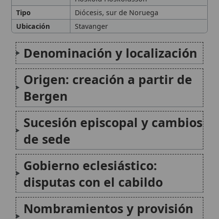
Origen: creación a partir de
Bergen
Sucesión episcopal y cambios
de sede
Gobierno eclesiástico:
disputas con el cabildo
Nombramientos y provisión
pontificia
Peste, dispensas y
dificultades de gobierno
🙏 Bienvenido a Wikitólica
Obispos del periodo final
Esta enciclopedia es un recurso privado de referencia sin