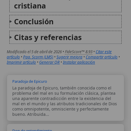
Paradoja de Epicuro
La paradoja de Epicuro, también conocida como el
problema del mal en su formulación clásica, plantea
una aparente contradicción entre la existencia del
mal en el mundo y las atributos tradicionales de Dios
como omnipotente, omnisciente y perfectamente
bueno. Atribuida...
Don de entendimiento
El don de entendimiento es una gracia del Espíritu
Santo que ilumina la mente del creyente para
comprender interiormente la Palabra de Dios y
penetrar la hondura del misterio y del plan de
salvación de Dios, en estrecha relación con...
Autor:
Comité editorial
Artículo supervisado por el Comité
editorial de Wikitólica. Las afirmaciones
del artículo están basadas y contrastadas
usando fuentes catolicas: escritos