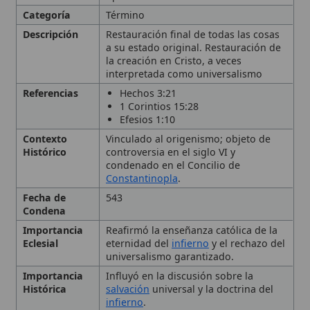
interpretada como universalismo
Referencias
Hechos 3:21
1 Corintios 15:28
Efesios 1:10
Contexto
Vinculado al origenismo; objeto de
Histórico
controversia en el siglo VI y
condenado en el Concilio de
Constantinopla
.
Fecha de
543
Condena
Importancia
Reafirmó la enseñanza católica de la
Eclesial
eternidad del
infierno
y el rechazo del
universalismo garantizado.
Importancia
Influyó en la discusión sobre la
Histórica
salvación
universal y la doctrina del
infierno
.
Lugar de
Constantinopla
Condena
Personas
Concilio de Constantinopla
relacionadas
Orígenes
san Gregorio
de Nisa
Tipo
Término teológico