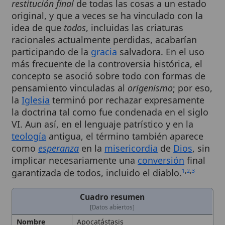
idea de que
todos
, incluidas las criaturas
racionales actualmente perdidas, acabarían
participando de la
gracia
salvadora. En el uso
más frecuente de la controversia histórica, el
concepto se asoció sobre todo con formas de
pensamiento vinculadas al
origenismo
; por eso,
la
Iglesia
terminó por rechazar expresamente
la doctrina tal como fue condenada en el siglo
VI. Aun así, en el lenguaje patrístico y en la
teología
antigua, el término también aparece
como
esperanza
en la
misericordia
de
Dios
, sin
implicar necesariamente una
conversión
final
,
,
garantizada de todos, incluido el diablo.
1
2
3
Cuadro resumen
[Datos abiertos]
Nombre
Apocatástasis
Categoría
Término
Descripción
Restauración final de todas las cosas
a su estado original. Restauración de
la creación en Cristo, a veces