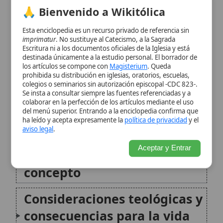
Recepción posterior y
Se insta a consultar siempre las fuentes referenciadas y a
colaborar en la perfección de los artículos mediante el uso
reapariciones históricas del
del menú superior. Entrando a la enciclopedia confirma que
ha leído y acepta expresamente la
política de privacidad
y el
tema
aviso legal
.
Aceptar y Entrar
Lectura bíblica asociada al
concepto
Consideraciones teológicas y
consecuencias para la vida
cristiana
Conclusión
Citas y referencias
Modificado el 5 de abril de 2026 •
FideScore™ 8.93
•
Citar este
artículo
•
Paq. Scorm (LMS)
•
Sugerir mejora
•
Compartir artículo
•
Imprimir artículo
•
Generar QR
•
Instalar aplicación