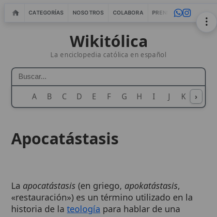
CATEGORÍAS
NOSOTROS
COLABORA
PRENSA
WEBMASTERS
IN
Wikitólica
La enciclopedia católica en español
A
B
C
D
E
F
G
H
I
J
K
›
L
M
N
Apocatástasis
La
apocatástasis
(en griego,
apokatástasis
,
«restauración») es un término utilizado en la
historia de la
teología
para hablar de una
restitución final
de todas las cosas a un estado
original, y que a veces se ha vinculado con la