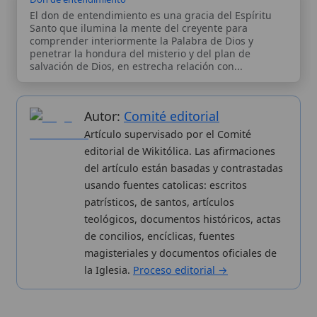
patrísticos, de santos, artículos
teológicos, documentos históricos, actas
de concilios, encíclicas, fuentes
magisteriales y documentos oficiales de
la Iglesia.
Proceso editorial →
Wikitólica © 2026
. Enciclopedia del patrimonio doctrinal,
histórico y litúrgico de la Iglesia Católica. Parte de la red formativa
de
Curso Católico
,
Buscador Católico
y
Custodio Animae
. Con
analíticas anónimas. Licencia
CC BY-SA
(texto). Editado en
Valencia, España.
ISSN: 3101-7339
. Bajo el patrocinio de San
Carlo Acutis.
Sobre nosotros
Categorias
Proceso editorial
Más visitados
Publicación seriada
Nuevas entradas
Datos abiertos
Cambios recientes
Estadísticas
Aplicaciones
Aviso legal
Kit de Prensa
Política de privacidad
Widgets para tu web
✦ SÍGUENOS EN
Canal de WhatsApp
Únete · publicación regular