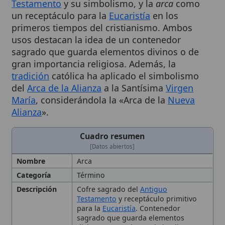
primeros tiempos del cristianismo. Ambos
usos destacan la idea de un contenedor
sagrado que guarda elementos divinos o de
gran importancia religiosa. Además, la
tradición
católica ha aplicado el simbolismo
del
Arca de la Alianza
a la Santísima
Virgen
María
, considerándola la «Arca de la
Nueva
Alianza
».
Cuadro resumen
[Datos abiertos]
Nombre
Arca
Categoría
Término
Descripción
Cofre sagrado del
Antiguo
Testamento
y receptáculo primitivo
para la
Eucaristía
. Contenedor
sagrado que guarda elementos
divinos, como el Arca de la Alianza y
la arca eucarística. El Arca se refiere
tanto al Arca de la Alianza, cofre de
madera de setim recubierto de oro
que contenía las tablas de la Ley, la