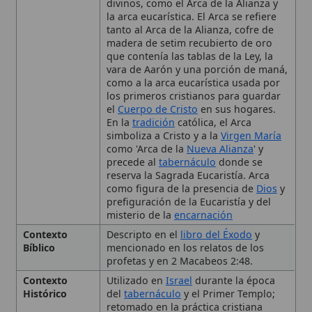
vara de Aarón y una porción de maná,
como a la arca eucarística usada por
los primeros cristianos para guardar
el
Cuerpo de Cristo
en sus hogares.
En la
tradición
católica, el Arca
simboliza a Cristo y a la
Virgen María
como 'Arca de la
Nueva Alianza
' y
precede al
tabernáculo
donde se
reserva la Sagrada Eucaristía. Arca
como figura de la presencia de
Dios
y
prefiguración de la Eucaristía y del
misterio de la
encarnación
Contexto
Descripto en el
libro del Éxodo
y
Bíblico
mencionado en los relatos de los
profetas y en 2 Macabeos 2:48.
Contexto
Utilizado en
Israel
durante la época
Histórico
del
tabernáculo
y el Primer Templo;
retomado en la práctica cristiana
primitiva como arca eucarística.
Historia
Construida según especificaciones
divinas (dos codos y medio de largo,
un codo y medio de ancho y alto),
trasladada en campañas militares,
desaparecida tras la caída de
Jerusalén
(587 a.C.); tradiciones