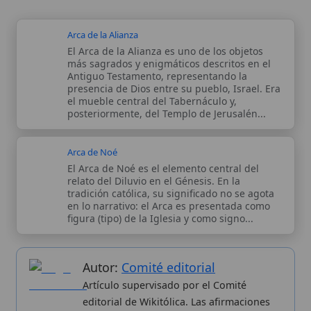
El Arca de Noé es el elemento central del
relato del Diluvio en el Génesis. En la
tradición católica, su significado no se agota
en lo narrativo: el Arca es presentada como
figura (tipo) de la Iglesia y como signo...
Autor:
Comité editorial
Artículo supervisado por el Comité
editorial de Wikitólica. Las afirmaciones
del artículo están basadas y contrastadas
usando fuentes catolicas: escritos
patrísticos, de santos, artículos
teológicos, documentos históricos, actas
de concilios, encíclicas, fuentes
magisteriales y documentos oficiales de
la Iglesia.
Proceso editorial →
Wikitólica © 2026
. Enciclopedia del patrimonio doctrinal,
histórico y litúrgico de la Iglesia Católica. Parte de la red formativa
de
Curso Católico
,
Buscador Católico
y
Custodio Animae
. Con