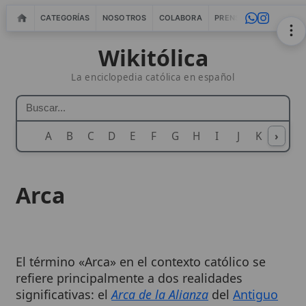
CATEGORÍAS
NOSOTROS
COLABORA
PRENSA
WEBMASTERS
IN
Wikitólica
La enciclopedia católica en español
A
B
C
D
E
F
G
H
I
J
K
›
L
M
N
Arca
El término «Arca» en el contexto católico se
refiere principalmente a dos realidades
significativas: el
Arca de la Alianza
del
Antiguo
Testamento
y su simbolismo, y la
arca
como
un receptáculo para la
Eucaristía
en los