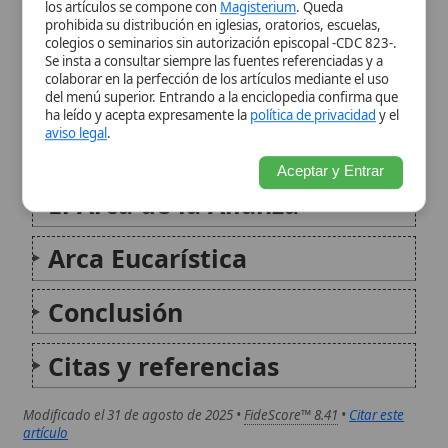
El Arca de la Alianza
Arca Eucarística
Conclusión
Citas y referencias
Modificado el 31 de agosto de 2025 •
FideScore™ 8.41
•
Citar este
artículo
Arca de la Alianza
El Arca de la Alianza es uno de los objetos
más sagrados y enigmáticos descritos en el
Antiguo Testamento, representando la
presencia de Dios entre su pueblo, Israel. Era
el mueble central del Tabernáculo y,
posteriormente, del Templo de Jerusalén...
Arca de Noé