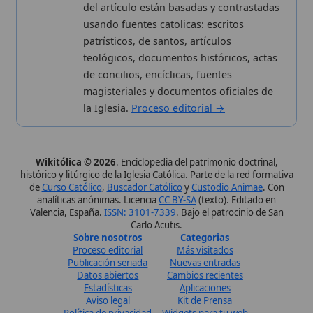
analíticas anónimas. Licencia
CC BY-SA
(texto). Editado en
Valencia, España.
ISSN: 3101-7339
. Bajo el patrocinio de San
Carlo Acutis.
Sobre nosotros
Categorias
Proceso editorial
Más visitados
Publicación seriada
Nuevas entradas
Datos abiertos
Cambios recientes
Estadísticas
Aplicaciones
Aviso legal
Kit de Prensa
Política de privacidad
Widgets para tu web
✦ SÍGUENOS EN
Canal de WhatsApp
Únete · publicación regular
Perfil de Instagram
Síguenos · @wikitolica