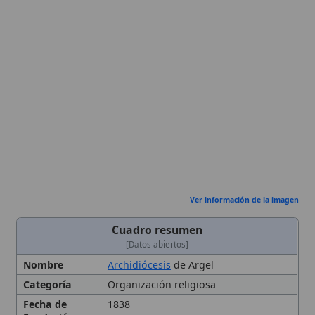
Ver información de la imagen
Cuadro resumen
[Datos abiertos]
Nombre
Archidiócesis
de Argel
Categoría
Organización religiosa
Fecha de
1838
Fundación
País
Argelia
Tipo
Diócesis
, Norte de África
Ubicación
Argel
Territorio eclesiástico y
estatuto metropolitano