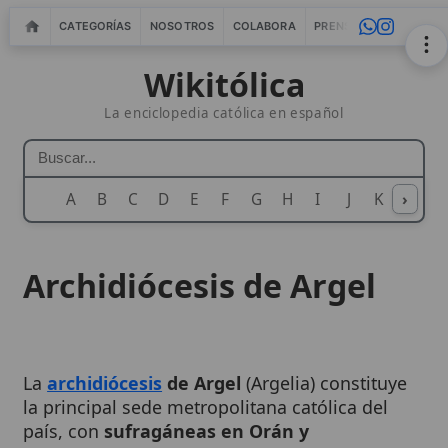
CATEGORÍAS
NOSOTROS
COLABORA
PRENSA
WEBMASTERS
IN
Wikitólica
La enciclopedia católica en español
A
B
C
D
E
F
G
H
I
J
K
›
L
M
N
Archidiócesis de Argel
La
archidiócesis
de Argel
(Argelia) constituye
la principal sede metropolitana católica del
país, con
sufragáneas en Orán y
Constantina
. Su historia recorre los
comienzos del cristianismo en la antigua