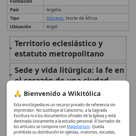
Sede y vida litúrgica: la fe en
el corazón de una ciudad
🙏 Bienvenido a Wikitólica
Nombre histórico: Icosium y
la primera sede episcopal
Esta enciclopedia es un recurso privado de referencia sin
imprimatur
. No sustituye al Catecismo, a la Sagrada
Escritura ni a los documentos oficiales de la Iglesia y está
Orígenes y reimplantación
destinada únicamente a la estudio personal. El borrador de
los artículos se compone con
Magisterium
. Queda
en época moderna
prohibida su distribución en iglesias, oratorios, escuelas,
colegios o seminarios sin autorización episcopal -CDC 823-.
Se insta a consultar siempre las fuentes referenciadas y a
Obispos y elevación a
colaborar en la perfección de los artículos mediante el uso
del menú superior. Entrando a la enciclopedia confirma que
archidiócesis
ha leído y acepta expresamente la
política de privacidad
y el
aviso legal
.
Charles-Martial-Allemand
Aceptar y Entrar
Lavigerie, primer arzobispo
Memoria de santos,
confesores y testigos en