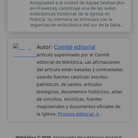
Wikitólica © 2026
. Enciclopedia del patrimonio doctrinal,
histórico y litúrgico de la Iglesia Católica. Parte de la red formativa
de
Curso Católico
,
Buscador Católico
y
Custodio Animae
. Con
analíticas anónimas. Licencia
CC BY-SA
(texto). Editado en
Valencia, España.
ISSN: 3101-7339
. Bajo el patrocinio de San
Carlo Acutis.
Sobre nosotros
Categorias
Proceso editorial
Más visitados
Publicación seriada
Nuevas entradas
Datos abiertos
Cambios recientes
Estadísticas
Aplicaciones
Aviso legal
Kit de Prensa
Política de privacidad
Widgets para tu web
✦ SÍGUENOS EN
Canal de WhatsApp
Únete · publicación regular
Perfil de Instagram
Síguenos · @wikitolica