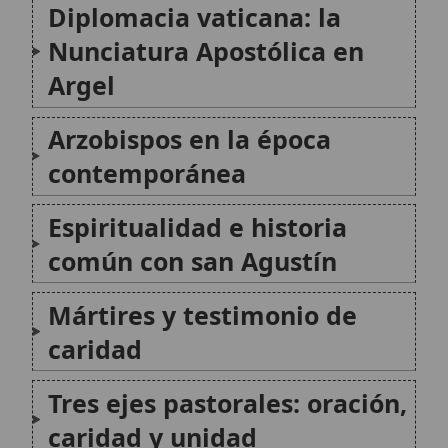
Mártires y testimonio de
caridad
Tres ejes pastorales: oración,
caridad y unidad
Conclusión
Citas y referencias
Modificado el 23 de julio de 2026 •
FideScore™ 6.29
•
Citar este
artículo
•
Paq. Scorm (LMS)
•
Sugerir mejora
•
Compartir artículo
•
Imprimir artículo
•
Generar QR
•
Instalar aplicación
Archidiócesis de Agra
La Arquidiócesis de Agra es una
circunscripción eclesiástica de la Iglesia
católica en la India, vinculada históricamente
a la misión del Tíbet y erigida como sede
metropolitana a finales del siglo XIX. Su