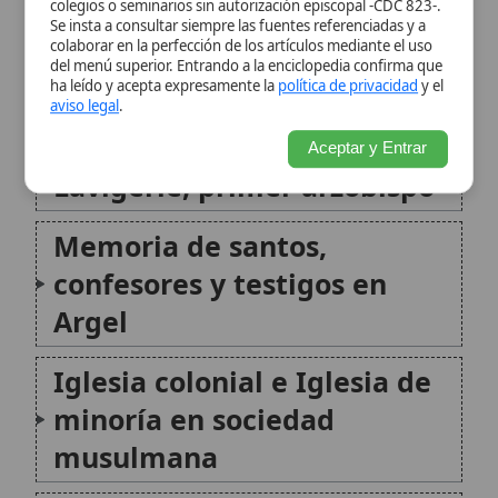
Argel
Iglesia colonial e Iglesia de
minoría en sociedad
musulmana
Diplomacia vaticana: la
Nunciatura Apostólica en
Argel
Arzobispos en la época
contemporánea
Espiritualidad e historia
común con san Agustín