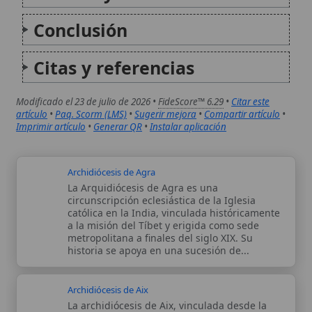
historia se apoya en una sucesión de...
Archidiócesis de Aix
La archidiócesis de Aix, vinculada desde la
Antigüedad a la ciudad de Aquae Sextiae (Aix-
en-Provence), constituye una de las sedes
eclesiásticas históricas de la Iglesia en
Francia. Su memoria se entrelaza con la
organización eclesiástica del sur de la Galia...
Autor:
Comité editorial
Artículo supervisado por el Comité
editorial de Wikitólica. Las afirmaciones
del artículo están basadas y contrastadas
usando fuentes catolicas: escritos
patrísticos, de santos, artículos
teológicos, documentos históricos, actas
de concilios, encíclicas, fuentes
magisteriales y documentos oficiales de
la Iglesia.
Proceso editorial →