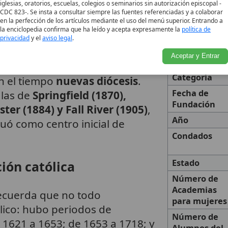
iglesias, oratorios, escuelas, colegios o seminarios sin autorización episcopal -
CDC 823-. Se insta a consultar siempre las fuentes referenciadas y a colaborar
en la perfección de los artículos mediante el uso del menú superior. Entrando a
la enciclopedia confirma que ha leído y acepta expresamente la
política de
o también la reorganización del
privacidad
y el
aviso legal
.
tes de lo que fue la diócesis de
Aceptar y Entrar
Nombre
su
obispo
metropolitano
Categoría
on el tiempo
nuevas diócesis
.
Fecha de
 las de
Springfield (1870),
Fundación
er (1884) y Fall River (1905)
,
Año
ó como centro inicial de
Condados
Estado
ción católica
Número de
Academias
recuerda que no todo
para mujeres
ólico: hubo periodos de
Número de
 1621 a 1653; de 1653 a 1718; y
Alumnos del