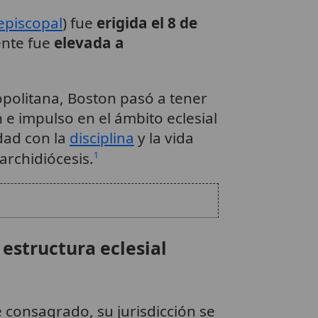
episcopal
) fue
erigida el 8 de
ente fue
elevada a
opolitana, Boston pasó a tener
e impulso en el ámbito eclesial
dad con la
disciplina
y la vida
archidiócesis.
1
 estructura eclesial
 consagrado, su jurisdicción se