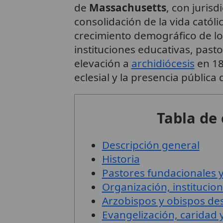
de
Massachusetts
, con juris
consolidación de la vida catól
crecimiento demográfico de los
instituciones educativas, past
elevación a
archidiócesis
en 18
eclesial y la presencia pública 
Tabla de
Descripción general
Historia
Pastores fundacionales 
Organización, institucion
Arzobispos y obispos de
Evangelización, caridad 