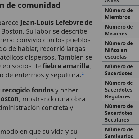
asilos
ón de comunidad
Número de
Miembros
aparece
Jean-Louis Lefebvre de
Número de
 Boston. Su labor se describe
Misiones
ra: convivió con los pueblos
Número de
o de hablar, recorrió largas
Niños en
 católicos dispersos. También se
escuelas
e episodios de
fiebre amarilla
,
Número de
Sacerdotes
o de enfermos y sepultura.
2
Número de
r
recogido fondos
y haber
Sacerdotes
Regulares
Boston
, mostrando una obra
Número de
administración concreta y
Sacerdotes
Seculares
Número de
l modo en que su vida y su
Seminarios