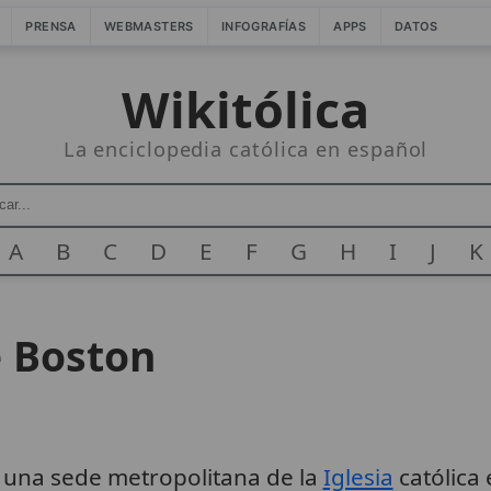
PRENSA
WEBMASTERS
INFOGRAFÍAS
APPS
DATOS
Wikitólica
La enciclopedia católica en español
A
B
C
D
E
F
G
H
I
J
K
e Boston
 una sede metropolitana de la
Iglesia
católica