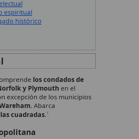
electual
 espiritual
gado histórico
l
 comprende
los condados de
 Norfolk y Plymouth
en el
n excepción de los municipios
y Wareham
. Abarca
llas cuadradas
.
1
opolitana