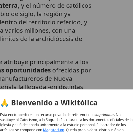
aterra
, y el número de católicos
io de siglo, la región ya
entro del territorio referido, y
ba varios millones, con una
ímites de la archidiócesis de
e atribuye principalmente a los
las oportunidades
ofrecidas por
y manufactureros de Nueva
señala la llegada -en distintas
s canadienses, italianos,
🙏 Bienvenido a Wikitólica
resentantes de numerosas
Esta enciclopedia es un recurso privado de referencia sin
imprimatur
. No
sustituye al Catecismo, a la Sagrada Escritura ni a los documentos oficiales de la
Iglesia y está destinada únicamente a la estudio personal. El borrador de los
ana y creación de nuevas
artículos se compone con
Magisterium
. Queda prohibida su distribución en