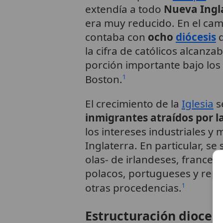
extendía a todo
Nueva Ingl
era muy reducido. En el camb
contaba con
ocho
diócesis
d
la cifra de católicos alcanza
porción importante bajo los l
Boston.
1
El crecimiento de la
Iglesia
s
inmigrantes atraídos por 
los intereses industriales 
Inglaterra. En particular, se 
olas- de irlandeses, francese
polacos, portugueses y rep
otras procedencias.
1
Estructuración dioces