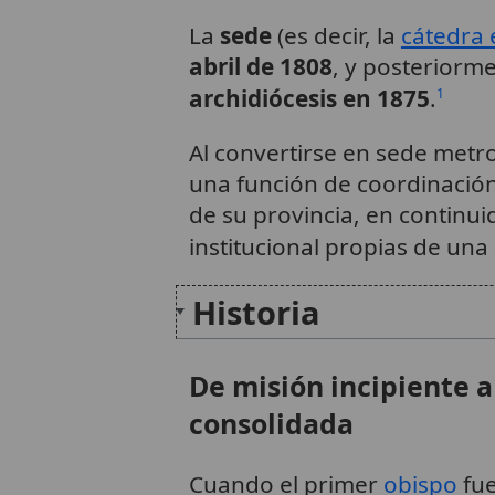
La
sede
(es decir, la
cátedra 
abril de 1808
, y posteriorm
archidiócesis en 1875
.
1
Al convertirse en sede metr
una función de coordinación 
de su provincia, en continui
institucional propias de una 
Historia
De misión incipiente a
consolidada
Cuando el primer
obispo
fue