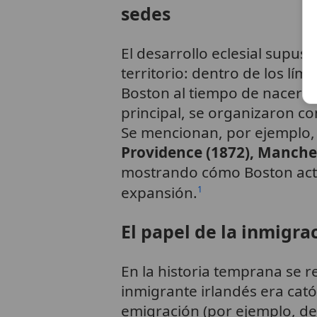
sedes
El desarrollo eclesial supus
territorio: dentro de los lími
Boston al tiempo de nacer 
principal, se organizaron c
Se mencionan, por ejemplo,
Providence (1872), Manchest
mostrando cómo Boston actu
expansión.
1
El papel de la inmigra
En la historia temprana se 
inmigrante irlandés era cat
emigración (por ejemplo, de