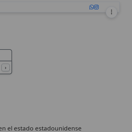
L
M
N
O
P
Q
R
S
T
U
›
 en el estado estadounidense