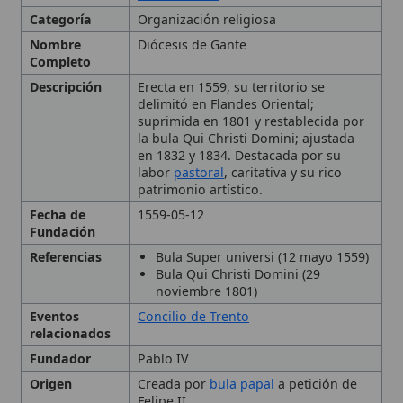
Descripción
Erecta en 1559, su territorio se
delimitó en Flandes Oriental;
suprimida en 1801 y restablecida por
la bula Qui Christi Domini; ajustada
en 1832 y 1834. Destacada por su
labor
pastoral
, caritativa y su rico
patrimonio artístico.
Fecha de
1559-05-12
Fundación
Referencias
Bula Super universi (12 mayo 1559)
Bula Qui Christi Domini (29
noviembre 1801)
Eventos
Concilio de Trento
relacionados
Fundador
Pablo IV
Origen
Creada por
bula papal
a petición de
Felipe II
País
Bélgica
Personas
Pablo IV
relacionadas
Cornelio Jansen
Antoine Triest
Antoine Stillemans