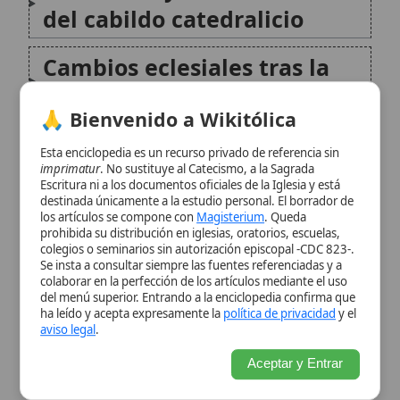
pastorales
imprimatur
. No sustituye al Catecismo, a la Sagrada
Escritura ni a los documentos oficiales de la Iglesia y está
destinada únicamente a la estudio personal. El borrador de
Instituciones de caridad y
los artículos se compone con
Magisterium
. Queda
prohibida su distribución en iglesias, oratorios, escuelas,
vida religiosa
colegios o seminarios sin autorización episcopal -CDC 823-.
Se insta a consultar siempre las fuentes referenciadas y a
colaborar en la perfección de los artículos mediante el uso
Monumentos religiosos y
del menú superior. Entrando a la enciclopedia confirma que
ha leído y acepta expresamente la
política de privacidad
y el
patrimonio artístico
aviso legal
.
Aceptar y Entrar
Formación del clero y
disciplina diocesana
Gante y la iniciativa histórica
conocida como «Denier de
Saint Pierre»
Un caso de fidelidad clerical
en tiempos de presión