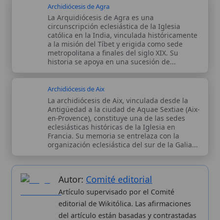
Francia. Su memoria se entrelaza con la
organización eclesiástica del sur de la Galia...
Autor:
Comité editorial
Artículo supervisado por el Comité
editorial de Wikitólica. Las afirmaciones
del artículo están basadas y contrastadas
usando fuentes catolicas: escritos
patrísticos, de santos, artículos
teológicos, documentos históricos, actas
de concilios, encíclicas, fuentes
magisteriales y documentos oficiales de
la Iglesia.
Proceso editorial →
Wikitólica © 2026
. Enciclopedia del patrimonio doctrinal,
histórico y litúrgico de la Iglesia Católica. Parte de la red formativa
de
Curso Católico
,
Buscador Católico
y
Custodio Animae
. Con
analíticas anónimas. Licencia
CC BY-SA
(texto). Editado en
Valencia, España.
ISSN: 3101-7339
. Bajo el patrocinio de San
Carlo Acutis.