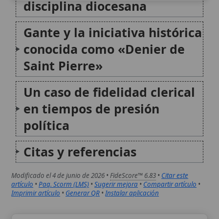
política
Citas y referencias
Modificado el 4 de junio de 2026 •
FideScore™ 6.83
•
Citar este
artículo
•
Paq. Scorm (LMS)
•
Sugerir mejora
•
Compartir artículo
•
Imprimir artículo
•
Generar QR
•
Instalar aplicación
Archidiócesis de Agra
La Arquidiócesis de Agra es una
circunscripción eclesiástica de la Iglesia
católica en la India, vinculada históricamente
a la misión del Tíbet y erigida como sede
metropolitana a finales del siglo XIX. Su
historia se apoya en una sucesión de...
Archidiócesis de Aix
La archidiócesis de Aix, vinculada desde la
Antigüedad a la ciudad de Aquae Sextiae (Aix-
en-Provence), constituye una de las sedes
eclesiásticas históricas de la Iglesia en