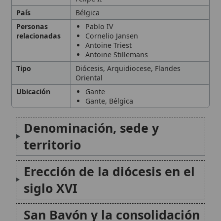
Tipo
Diócesis, Arquidiocese, Flandes
Oriental
Ubicación
Gante
Gante, Bélgica
Denominación, sede y
territorio
Erección de la diócesis en el
siglo XVI
San Bavón y la consolidación
del cabildo catedralicio
Cambios eclesiales tras la
crisis política europea
🙏 Bienvenido a Wikitólica
Obispos notables y perfiles
Esta enciclopedia es un recurso privado de referencia sin