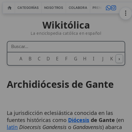
CATEGORÍAS
NOSOTROS
COLABORA
PRENSA
WEBMASTERS
IN
Wikitólica
La enciclopedia católica en español
A
B
C
D
E
F
G
H
I
J
K
›
L
M
N
Archidiócesis de Gante
La jurisdicción eclesiástica conocida en las
fuentes históricas como
Diócesis
de Gante
(en
latín
Dioecesis Gandensis
o
Gandavensis
) abarca
hoy el territorio de
Flandes Oriental
y tiene
como sede episcopal la catedral de
San Bavón