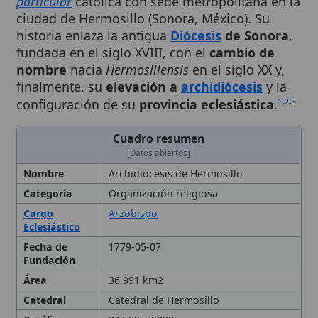
historia enlaza la antigua
Diócesis
de Sonora
,
fundada en el siglo XVIII, con el
cambio de
nombre
hacia
Hermosillensis
en el siglo XX y,
finalmente, su
elevación a
archidiócesis
y la
,
,
configuración de su
provincia eclesiástica
.
1
2
3
Cuadro resumen
[Datos abiertos]
Nombre
Archidiócesis de Hermosillo
Categoría
Organización religiosa
Cargo
Arzobispo
Eclesiástico
Fecha de
1779-05-07
Fundación
Área
36.991 km2
Catedral
Catedral de Hermosillo
Católicos
844.895 (2023)
Fecha de
13 de julio de 1963
Elevación
Fecha de
1959