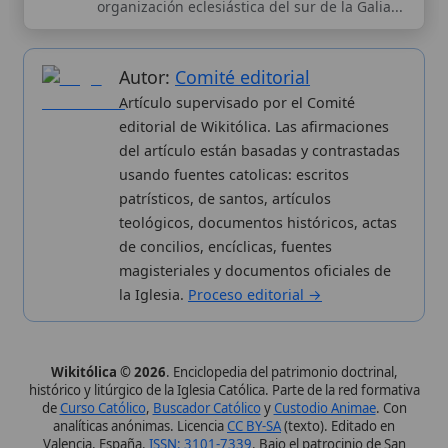
magisteriales y documentos oficiales de
la Iglesia.
Proceso editorial →
Wikitólica © 2026
. Enciclopedia del patrimonio doctrinal,
histórico y litúrgico de la Iglesia Católica. Parte de la red formativa
de
Curso Católico
,
Buscador Católico
y
Custodio Animae
. Con
analíticas anónimas. Licencia
CC BY-SA
(texto). Editado en
Valencia, España.
ISSN: 3101-7339
. Bajo el patrocinio de San
Carlo Acutis.
Sobre nosotros
Categorias
Proceso editorial
Más visitados
Publicación seriada
Nuevas entradas
Datos abiertos
Cambios recientes
Estadísticas
Aplicaciones
Aviso legal
Kit de Prensa
Política de privacidad
Widgets para tu web
✦ SÍGUENOS EN
Canal de WhatsApp
Únete · publicación regular
Perfil de Instagram
Síguenos · @wikitolica