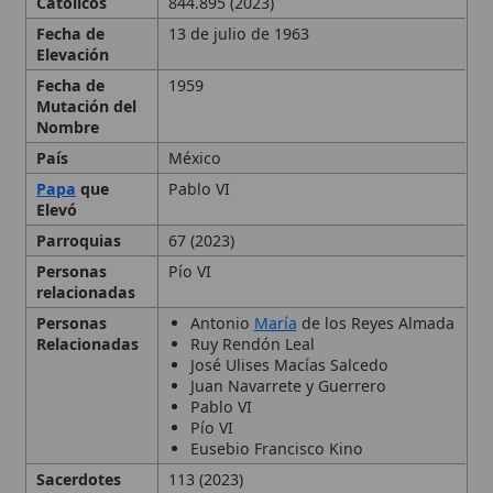
Mutación del
Nombre
País
México
Papa
que
Pablo VI
Elevó
Parroquias
67 (2023)
Personas
Pío VI
relacionadas
Personas
Antonio
María
de los Reyes Almada
Relacionadas
Ruy Rendón Leal
José Ulises Macías Salcedo
Juan Navarrete y Guerrero
Pablo VI
Pío VI
Eusebio Francisco Kino
Sacerdotes
113 (2023)
Seminarios
27 (2023)
Tipo
Diócesis
, Archidiócesis,
Metropolitana, Sonora
Ubicación
Hermosillo