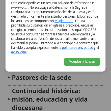
ha leído y acepta expresamente la
política de privacidad
y el
aviso legal
.
Organización actual y datos
Aceptar y Entrar
estadísticos
Pastores de la sede
Continuidad histórica:
misión, educación y vida
diocesana
Citas y referencias
Modificado el 5 de julio de 2026 •
FideScore™ 6.78
•
Citar este
artículo
Archidiócesis de Agra
La Arquidiócesis de Agra es una
circunscripción eclesiástica de la Iglesia