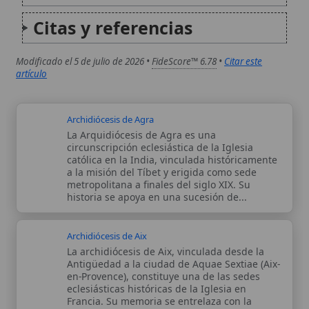
católica en la India, vinculada históricamente
a la misión del Tíbet y erigida como sede
metropolitana a finales del siglo XIX. Su
historia se apoya en una sucesión de...
Archidiócesis de Aix
La archidiócesis de Aix, vinculada desde la
Antigüedad a la ciudad de Aquae Sextiae (Aix-
en-Provence), constituye una de las sedes
eclesiásticas históricas de la Iglesia en
Francia. Su memoria se entrelaza con la
organización eclesiástica del sur de la Galia...
Autor:
Comité editorial
Artículo supervisado por el Comité
editorial de Wikitólica. Las afirmaciones
del artículo están basadas y contrastadas
usando fuentes catolicas: escritos
patrísticos, de santos, artículos
teológicos, documentos históricos, actas
de concilios, encíclicas, fuentes