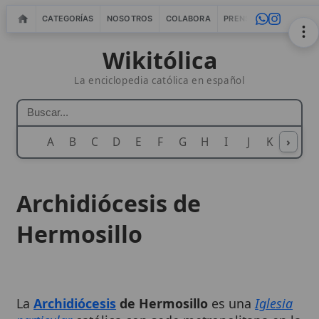
CATEGORÍAS
NOSOTROS
COLABORA
PRENSA
WEBMASTERS
IN
Wikitólica
La enciclopedia católica en español
A
B
C
D
E
F
G
H
I
J
K
›
L
M
N
Archidiócesis de
Hermosillo
La
Archidiócesis
de Hermosillo
es una
Iglesia
particular
católica con sede metropolitana en la
ciudad de Hermosillo (Sonora, México). Su