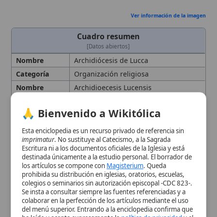
Esta enciclopedia es un recurso privado de referencia sin
(359); elevada a archidiócesis por
imprimatur
. No sustituye al Catecismo, a la Sagrada
decreto
pontificio; sin
diócesis
Escritura ni a los documentos oficiales de la Iglesia y está
sufragáneas; posee 246 parroquias.
destinada únicamente a la estudio personal. El borrador de
los artículos se compone con
Magisterium
. Queda
Número de
230000
prohibida su distribución en iglesias, oratorios, escuelas,
Miembros
colegios o seminarios sin autorización episcopal -CDC 823-.
Se insta a consultar siempre las fuentes referenciadas y a
País
Italia
colaborar en la perfección de los artículos mediante el uso
Personas
San Frigidiano
del menú superior. Entrando a la enciclopedia confirma que
relacionadas
ha leído y acepta expresamente la
política de privacidad
y el
aviso legal
.
Reliquia
Volto
Santo
Tipo
Diócesis
, Arquidiócesis, Toscana,
Aceptar y Entrar
Crucifijo
Ubicación
Lucca
Orígenes y antigüedad de la
Iglesia lucense
Evolución histórica de la
sede y configuración eclesial