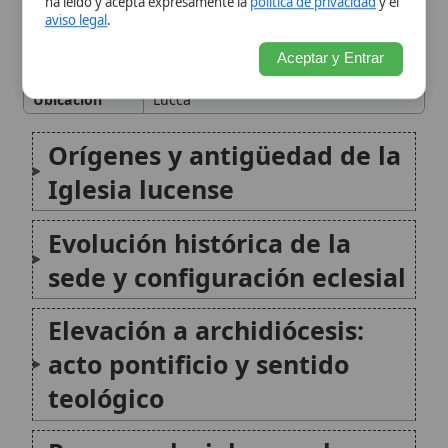
Elevación a archidiócesis:
acto pontificio y sentido
teológico
Rasgos eclesiales en el
tiempo: una archidiócesis sin
sufragáneas
La catedral y el patrimonio
artístico y devocional
El Volto Santo: significado
religioso y tradiciones
asociadas
Historia de los obispos y