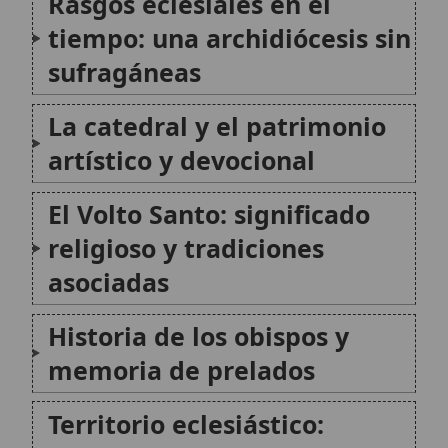
memoria de prelados
Territorio eclesiástico:
cambios recientes y
traslados parroquiales
Relación entre fe, cultura
local y vida diocesana
Santos vinculados a la
tradición lucense
Conclusión
Citas y referencias
Modificado el 4 de junio de 2026 •
FideScore™ 7.79
•
Citar este
artículo
•
Paq. Scorm (LMS)
•
Sugerir mejora
•
Compartir artículo
•