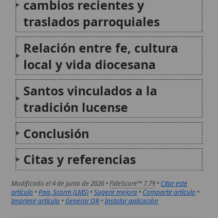
Imprimir artículo
•
Generar QR
•
Instalar aplicación
Santo Rostro de Lucca
El Santo Rostro de Lucca, conocido también
como Volto Santo, es un antiguo crucifijo de
madera que se venera en la Catedral de San
Martín de Lucca, en Italia. Esta imagen,
representando a Jesucristo crucificado con
una túnica larga y...
Archidiócesis de Agra
La Arquidiócesis de Agra es una
circunscripción eclesiástica de la Iglesia
católica en la India, vinculada históricamente
a la misión del Tíbet y erigida como sede
metropolitana a finales del siglo XIX. Su
historia se apoya en una sucesión de...
Autor:
Comité editorial
Artículo supervisado por el Comité
editorial de Wikitólica. Las afirmaciones