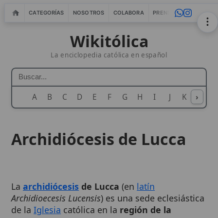
CATEGORÍAS
NOSOTROS
COLABORA
PRENSA
WEBMASTERS
IN
Wikitólica
La enciclopedia católica en español
A
B
C
D
E
F
G
H
I
J
K
›
L
M
N
Archidiócesis de Lucca
La
archidiócesis
de Lucca
(en
latín
Archidioecesis Lucensis
) es una sede eclesiástica
de la
Iglesia
católica en la
región de la
Toscana
, en el centro de Italia, con centro
pastoral
en la ciudad de Lucca, situada junto al