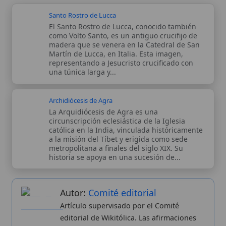
del artículo están basadas y contrastadas
usando fuentes catolicas: escritos
patrísticos, de santos, artículos
teológicos, documentos históricos, actas
de concilios, encíclicas, fuentes
magisteriales y documentos oficiales de
la Iglesia.
Proceso editorial →
Wikitólica © 2026
. Enciclopedia del patrimonio doctrinal,
histórico y litúrgico de la Iglesia Católica. Parte de la red formativa
de
Curso Católico
,
Buscador Católico
y
Custodio Animae
. Con
analíticas anónimas. Licencia
CC BY-SA
(texto). Editado en
Valencia, España.
ISSN: 3101-7339
. Bajo el patrocinio de San
Carlo Acutis.
Sobre nosotros
Categorias
Proceso editorial
Más visitados
Publicación seriada
Nuevas entradas
Datos abiertos
Cambios recientes
Estadísticas
Aplicaciones
Aviso legal
Kit de Prensa
Política de privacidad
Widgets para tu web
✦ SÍGUENOS EN