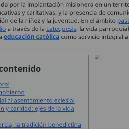
a por la implantación misionera en un territo
cativas y caritativas, y la presencia de comun
ión de la niñez y la juventud. En el ámbito
past
lio
a través de la
catequesis
, la vida parroquia
la
educación católica
como servicio integral a 
 contenido
oral
 gobierno
cial al asentamiento eclesial
 y caridad: ejes de la vida
cia, la tradición benedictina