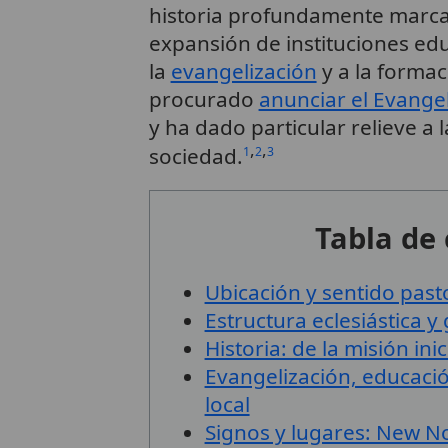
historia profundamente marcad
expansión de instituciones edu
la
evangelización
y a la formac
procurado
anunciar el Evange
y ha dado particular relieve a 
,
,
sociedad.
1
2
3
Tabla de
Ubicación y sentido past
Estructura eclesiástica y
Historia: de la misión ini
Evangelización, educación
local
Signos y lugares: New Nor