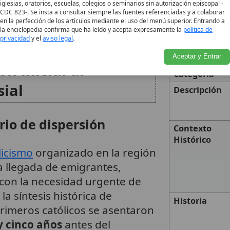
iglesias, oratorios, escuelas, colegios o seminarios sin autorización episcopal -
 de 1933 consta la mención de
CDC 823-. Se insta a consultar siempre las fuentes referenciadas y a colaborar
en la perfección de los artículos mediante el uso del menú superior. Entrando a
o
coadjutor con derecho de
la enciclopedia confirma que ha leído y acepta expresamente la
política de
 Perth.
5
privacidad
y el
aviso legal
.
Nombre
Aceptar y Entrar
ón inicial al
Categoría
ial
Descripción
rio de dispersión
Contexto
Histórico
licismo
organizado en la región
a llegada de emigrantes,
 con la necesidad urgente de
a síntesis histórica de
Historia
primeros católicos se asentaron
y cinco años
antes del