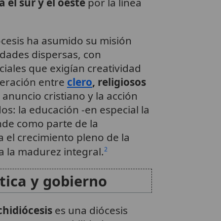
a el sur y el oeste
por la línea
iócesis ha asumido su misión
dades dispersas, con
iales que exigían creatividad
peración entre
clero
, religiosos
l anuncio cristiano y la acción
s: la educación -en especial la
ende como parte de la
a el crecimiento pleno de la
a la madurez integral.
2
stica y gobierno
chidiócesis
es una diócesis