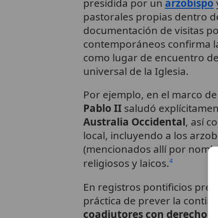
presidida por un
arzobispo
pastorales propias dentro d
documentación de visitas pon
contemporáneos confirma la 
como lugar de encuentro de 
universal de la Iglesia.
Por ejemplo, en el marco de 
Pablo II
saludó explícitamen
Australia Occidental
, así 
local, incluyendo a los arzo
(mencionados allí por nombr
religiosos y laicos.
4
En registros pontificios pre
práctica de prever la conti
coadjutores con derecho d