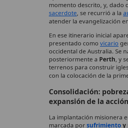
momento descrito, y, dado 
sacerdote
, se recurrió a la
a
atender la evangelización en
En ese itinerario inicial apa
presentado como
vicario
gen
occidental de Australia. Se 
posteriormente a
Perth
, y 
terrenos para construir igles
con la colocación de la prime
Consolidación: pobrez
expansión de la acción
La implantación misionera e
marcada por
sufrimiento
y 