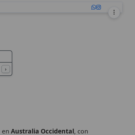
L
M
N
O
P
Q
R
S
T
U
›
a en
Australia Occidental
, con