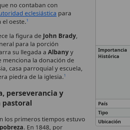
que no contaban con
utoridad eclesiástica
para
 el oeste.
1
rece la figura de
John Brady
,
eral para la porción
Importancia
narra su llegada a
Albany
y
Histórica
se menciona la donación de
ia, casa parroquial y escuela,
ra piedra de la iglesia.
1
a, perseverancia y
 pastoral
País
Tipo
n los primeros tiempos estuvo
Ubicación
pobreza
. En 1848, por