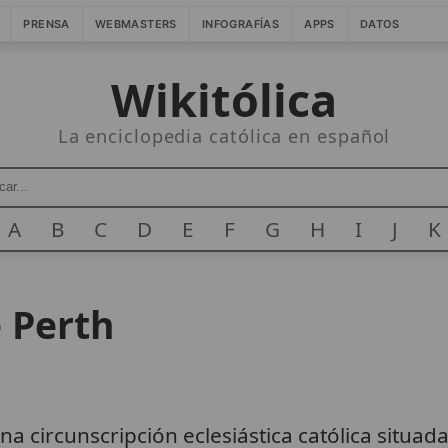
PRENSA
WEBMASTERS
INFOGRAFÍAS
APPS
DATOS
Wikitólica
La enciclopedia católica en español
A
B
C
D
E
F
G
H
I
J
K
e Perth
na circunscripción eclesiástica católica situad