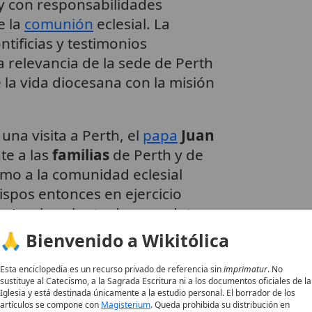
y con responsabilidades
e la
comunión
eclesial. La
tificias y testimonios
relevancia de la sede de Perth
la vida diocesana con la misión
una visita a Perth, el
papa
Juan
te a las
familias
de Perth y de
como a la comunidad eclesial
bispos entonces en ejercicio
e) y al conjunto de sacerdotes,
🙏 Bienvenido a Wikitólica
vios también se observa la
Esta enciclopedia es un recurso privado de referencia sin
imprimatur
. No
sustituye al Catecismo, a la Sagrada Escritura ni a los documentos oficiales de la
nuidad pastoral mediante
Iglesia y está destinada únicamente a la estudio personal. El borrador de los
e sucesión
. Así, en un
artículos se compone con
Magisterium
. Queda prohibida su distribución en