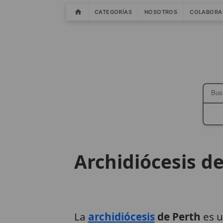
CATEGORÍAS
NOSOTROS
COLABORA
Archidiócesis d
La
archidiócesis
de Perth
es u