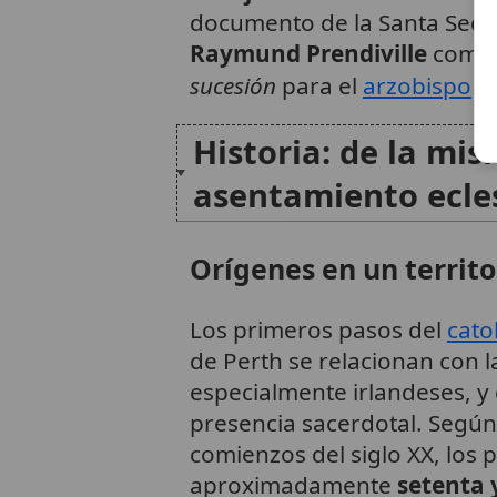
documento de la Santa Sede
Raymund Prendiville
com
sucesión
para el
arzobispo
de
Historia: de la misi
asentamiento ecles
Orígenes en un territo
Los primeros pasos del
cato
de Perth se relacionan con l
especialmente irlandeses, y
presencia sacerdotal. Según l
comienzos del siglo XX, los 
aproximadamente
setenta 