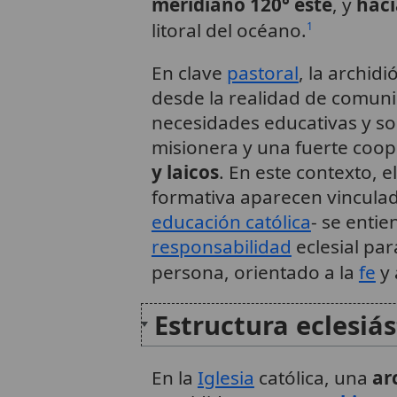
meridiano 120° este
, y
haci
litoral del océano.
1
En clave
pastoral
, la archid
desde la realidad de comuni
necesidades educativas y soc
misionera y una fuerte coo
y laicos
. En este contexto, e
formativa aparecen vinculado
educación católica
- se enti
responsabilidad
eclesial par
persona, orientado a la
fe
y 
Estructura eclesiá
En la
Iglesia
católica, una
ar