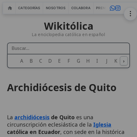
CATEGORÍAS
NOSOTROS
COLABORA
PRENSA
WEBMASTERS
IN
Wikitólica
La enciclopedia católica en español
A
B
C
D
E
F
G
H
I
J
K
›
L
M
N
Archidiócesis de Quito
La
archidiócesis
de Quito
es una
circunscripción eclesiástica de la
Iglesia
católica en Ecuador
, con sede en la histórica
ciudad de Quito, conocida en la
tradición
local
como
San Francisco
de Quito
y también