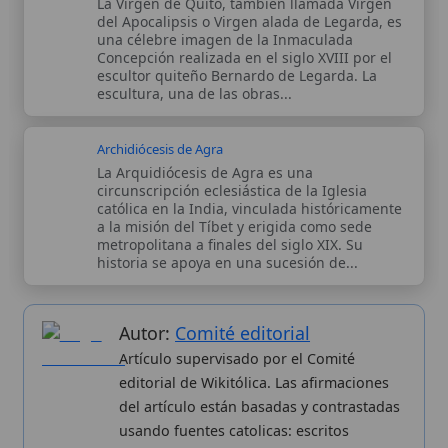
Artículo supervisado por el Comité
editorial de Wikitólica. Las afirmaciones
del artículo están basadas y contrastadas
usando fuentes catolicas: escritos
patrísticos, de santos, artículos
teológicos, documentos históricos, actas
de concilios, encíclicas, fuentes
magisteriales y documentos oficiales de
la Iglesia.
Proceso editorial →
Wikitólica © 2026
. Enciclopedia del patrimonio doctrinal,
histórico y litúrgico de la Iglesia Católica. Parte de la red formativa
de
Curso Católico
,
Buscador Católico
y
Custodio Animae
. Con
analíticas anónimas. Licencia
CC BY-SA
(texto). Editado en
Valencia, España.
ISSN: 3101-7339
. Bajo el patrocinio de San
Carlo Acutis.
Sobre nosotros
Categorias
Proceso editorial
Más visitados
Publicación seriada
Nuevas entradas
Datos abiertos
Cambios recientes
Estadísticas
Aplicaciones
Aviso legal
Kit de Prensa
Política de privacidad
Widgets para tu web