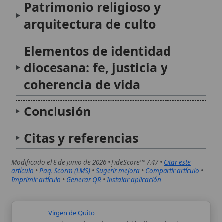
Modificado el 8 de junio de 2026 •
FideScore™ 7.47
•
Citar este
artículo
•
Paq. Scorm (LMS)
•
Sugerir mejora
•
Compartir artículo
•
Imprimir artículo
•
Generar QR
•
Instalar aplicación
Virgen de Quito
La Virgen de Quito, también llamada Virgen
del Apocalipsis o Virgen alada de Legarda, es
una célebre imagen de la Inmaculada
Concepción realizada en el siglo XVIII por el
escultor quiteño Bernardo de Legarda. La
escultura, una de las obras...
Archidiócesis de Agra
La Arquidiócesis de Agra es una
circunscripción eclesiástica de la Iglesia
católica en la India, vinculada históricamente
a la misión del Tíbet y erigida como sede
metropolitana a finales del siglo XIX. Su
historia se apoya en una sucesión de...
Autor:
Comité editorial