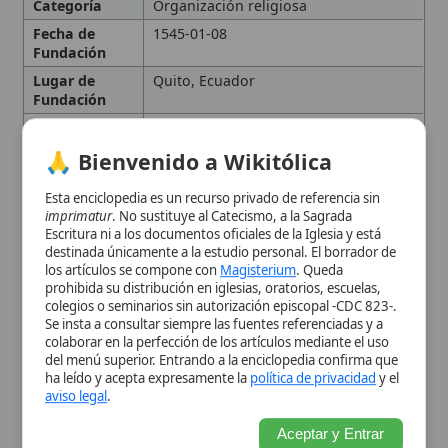
Escritura ni a los documentos oficiales de la Iglesia y está
Reconocimien
destinada únicamente a la estudio personal. El borrador de
to
los artículos se compone con
Magisterium
. Queda
Fundador
Pablo III
prohibida su distribución en iglesias, oratorios, escuelas,
colegios o seminarios sin autorización episcopal -CDC 823-.
Personas
Mariana de Jesús de Paredes y Flores
Se insta a consultar siempre las fuentes referenciadas y a
relacionadas
colaborar en la perfección de los artículos mediante el uso
del menú superior. Entrando a la enciclopedia confirma que
Tipo
Diócesis
, Arquidiócesis
ha leído y acepta expresamente la
política de privacidad
y el
aviso legal
.
Territorio, sede y carácter de
Aceptar y Entrar
la Iglesia local
Jerarquía eclesiástica y
dependencia metropolitana
Historia eclesiástica
Evangelización, misión y vida
eclesial