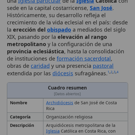
Históricamente, su desarrollo refleja el
crecimiento de la vida eclesial en el país: desde
la
erección del
obispado
a mediados del siglo
XIX, pasando por la
elevación al rango
metropolitano
y la configuración de una
provincia eclesiástica
, hasta la consolidación
de instituciones de
formación sacerdotal
,
obras de
caridad
y una presencia
pastoral
,
,
,
extendida por las
diócesis
sufragáneas.
1
2
3
4
Cuadro resumen
[Datos abiertos]
Nombre
Archidiócesis
de San José de Costa
Rica
Categoría
Organización religiosa
Descripción
Arquidiócesis metropolitana de la
Iglesia
Católica en Costa Rica, con
sede en la capital San José, creada
como
obispado
en 1850 y elevada a
provincia eclesiástica en el siglo XX
Fecha de
1850