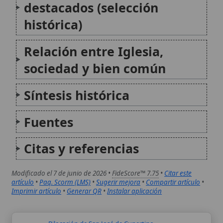
Citas y referencias
Modificado el 7 de junio de 2026 •
FideScore™ 7.75
•
Citar este
artículo
•
Paq. Scorm (LMS)
•
Sugerir mejora
•
Compartir artículo
•
Imprimir artículo
•
Generar QR
•
Instalar aplicación
Bilocación de San José de Cupertino
La bilocación, entendida como la presencia
simultánea en lugares distintos, aparece en
algunas discusiones teológicas sobre los
prodigios de los santos. En el caso de San
José de Cupertino, la tradición espiritual y las
biografías clásicas se centran sobre todo...
Levitación de San José de Cupertino
La levitación de San José de Cupertino
constituye uno de los fenómenos místicos
más documentados y extraordinarios en la
tradición católica, asociados al santo
franciscano del siglo XVII. Nacido en 1603 en
Cupertino (Italia) y fallecido en 1663 en
Osimo...