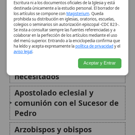
necesitados
Apostolado eclesial y
comunión con el Sucesor de
Pedro
Arzobispos y obispos
destacados (selección
histórica)
Relación entre Iglesia,
sociedad y bien común
Síntesis histórica
Fuentes