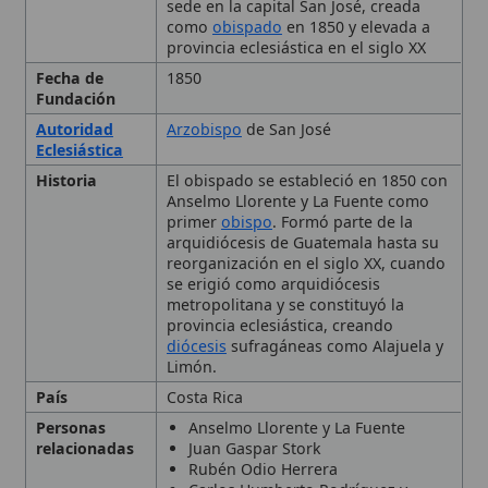
Fundación
Autoridad
Arzobispo
de San José
Eclesiástica
Historia
El obispado se estableció en 1850 con
Anselmo Llorente y La Fuente como
primer
obispo
. Formó parte de la
arquidiócesis de Guatemala hasta su
reorganización en el siglo XX, cuando
se erigió como arquidiócesis
metropolitana y se constituyó la
provincia eclesiástica, creando
diócesis
sufragáneas como Alajuela y
Limón.
País
Costa Rica
Personas
Anselmo Llorente y La Fuente
relacionadas
Juan Gaspar Stork
Rubén Odio Herrera
Carlos Humberto Rodríguez y
Quirós
Román Arrieta Villalobos
Tipo
Diócesis, Arquidiócesis,
Metropolitana,
Eclesiástico
Ubicación
San José, Costa Rica
San José