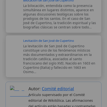
Autor:
Comité editorial
Artículo supervisado por el Comité
editorial de Wikitólica. Las afirmaciones
del artículo están basadas y contrastadas
usando fuentes catolicas: escritos
patrísticos, de santos, artículos
teológicos, documentos históricos, actas
de concilios, encíclicas, fuentes
magisteriales y documentos oficiales de
la Iglesia.
Proceso editorial →
Wikitólica © 2026
. Enciclopedia del patrimonio doctrinal,
histórico y litúrgico de la Iglesia Católica. Parte de la red formativa
de
Curso Católico
,
Buscador Católico
y
Custodio Animae
. Con
analíticas anónimas. Licencia
CC BY-SA
(texto). Editado en
Valencia, España.
ISSN: 3101-7339
. Bajo el patrocinio de San
Carlo Acutis.
Sobre nosotros
Categorias
Proceso editorial
Más visitados