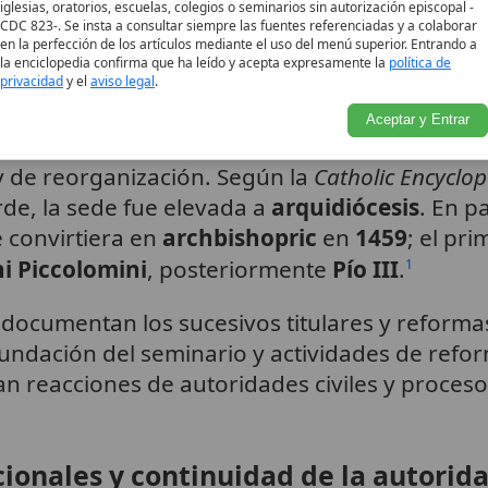
ca de Siena
iglesias, oratorios, escuelas, colegios o seminarios sin autorización episcopal -
CDC 823-. Se insta a consultar siempre las fuentes referenciadas y a colaborar
en la perfección de los artículos mediante el uso del menú superior. Entrando a
la enciclopedia confirma que ha leído y acepta expresamente la
política de
ócesis
privacidad
y el
aviso legal
.
Aceptar y Entrar
Siena muestra una trayectoria larga de organiz
 de reorganización. Según la
Catholic Encyclo
rde, la sede fue elevada a
arquidiócesis
. En pa
e convirtiera en
archbishopric
en
1459
; el pr
i Piccolomini
, posteriormente
Pío III
.
1
e documentan los sucesivos titulares y reforma
 fundación del seminario y actividades de refo
ran reacciones de autoridades civiles y proceso
cionales y continuidad de la autorid