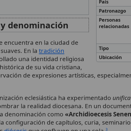
País
Patronazgo
Personas
 y denominación
relacionadas
se encuentra en la ciudad de
Tipo
 suaves. En la
tradición
Ubicación
rollado una identidad religiosa
istórica de su vida cristiana,
vación de expresiones artísticas, especialmen
anización eclesiástica ha experimentado
unific
ombrar la realidad diocesana. En un documen
la denominación como
«Archidioecesis Senens
la configuración de capítulos, curia, seminario
as
diócesis
que confluyen en una sola.
3