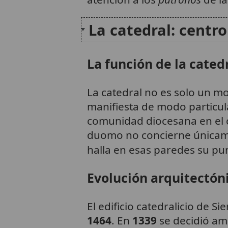
La catedral: centro
La función de la cated
La catedral no es solo un m
manifiesta de modo particula
comunidad diocesana en el co
duomo no concierne únicamen
halla en esas paredes su pu
Evolución arquitectón
El edificio catedralicio de Si
1464
. En
1339
se decidió am