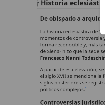
Historia eclesiásti
De obispado a arquidi
La historia eclesiástica de 
momentos de controversia y
forma reconocible y, más ta
de Siena- hizo que la sede s
Francesco Nanni Todeschin
A partir de esa elevación, s
el siglo XVII se menciona la
siglos posteriores se regist
políticos complejos.
1
Controversias jurisdic