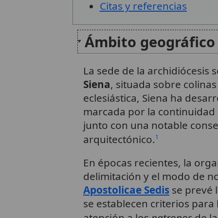
Citas y referencias
Ámbito geográfico
La sede de la archidiócesis 
Siena
, situada sobre colinas
eclesiástica, Siena ha desar
marcada por la continuidad h
junto con una notable conser
arquitectónico.
1
En épocas recientes, la org
delimitación y el modo de n
Apostolicae Sedis
se prevé 
se establecen criterios para 
atención a los
patronos
de l