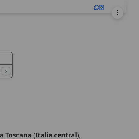
L
M
N
O
P
Q
R
S
T
U
›
a Toscana (Italia central)
,