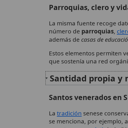
Parroquias, clero y vid
La misma fuente recoge datos
número de
parroquias
,
cle
además de
casas de educaci
Estos elementos permiten ver
que sostenía una red orgánic
Santidad propia y 
Santos venerados en S
La
tradición
senese conserva
se menciona, por ejemplo, 