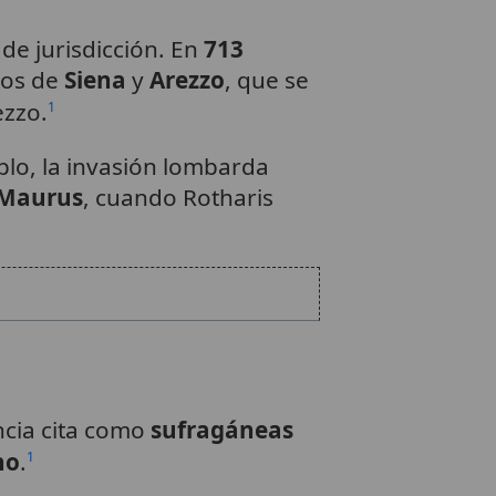
 de jurisdicción. En
713
pos de
Siena
y
Arezzo
, que se
ezzo.
1
plo, la invasión lombarda
Maurus
, cuando Rotharis
encia cita como
sufragáneas
no
.
1