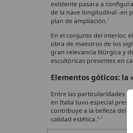
existente pasara a configu
de la nave longitudinal -en
plan de ampliación.
1
En el conjunto del interior,
obra de maestros de los sig
gran relevancia litúrgica y d
escultóricas presentes en cap
Elementos góticos: la 
Entre las particularidades d
en Italia tuvo especial prese
contribuye a la belleza del i
,
calidad estética.
4
1