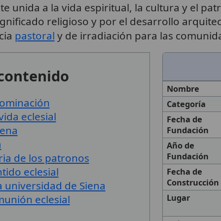
unida a la vida espiritual, la cultura y el patr
gnificado religioso y por el desarrollo arquite
cia
pastoral
y de irradiación para las comunida
 contenido
Nombre
nominación
Categoría
vida eclesial
Fecha de
iena
Fundación
a
Año de
ia de los patronos
Fundación
tido eclesial
Fecha de
Construcción
la universidad de Siena
munión eclesial
Lugar