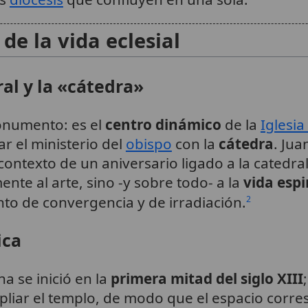
 de la vida eclesial
ral y la «cátedra»
onumento: es el
centro dinámico
de la
Iglesia
r el ministerio del
obispo
con la
cátedra
. Jua
ntexto de un aniversario ligado a la catedral,
te al arte, sino -y sobre todo- a la
vida espi
nto de convergencia y de irradiación.
2
ica
ena se inició en la
primera mitad del siglo XIII
pliar el templo, de modo que el espacio corre