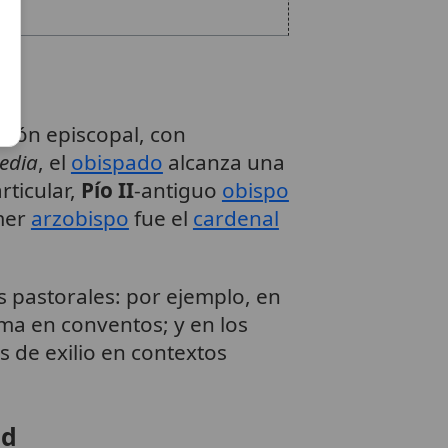
ación episcopal, con
pedia
, el
obispado
alcanza una
rticular,
Pío II
-antiguo
obispo
imer
arzobispo
fue el
cardenal
s pastorales: por ejemplo, en
rma en conventos; y en los
s de exilio en contextos
ad