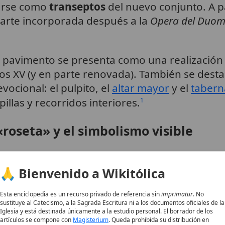
rarse como
transeptos
del nuevo conjunto. A par
 parte incorporada después a la
Opera del Duo
 el pavimento se presenta como una realizació
los XV (y en parte renovada). También se desta
evocional: el pulpito, el
altar mayor
y el
tabern
illas y recorridos interiores.
1
«roseta» y el simbolismo visible
el gótico toscano se encuentra el uso de la
ven
🙏 Bienvenido a Wikitólica
ncia en iglesias góticas de la región. En el caso
nterior catedralicio, al quedar las rosetas
relle
Esta enciclopedia es un recurso privado de referencia sin
imprimatur
. No
sustituye al Catecismo, a la Sagrada Escritura ni a los documentos oficiales de la
Iglesia y está destinada únicamente a la estudio personal. El borrador de los
artículos se compone con
Magisterium
. Queda prohibida su distribución en