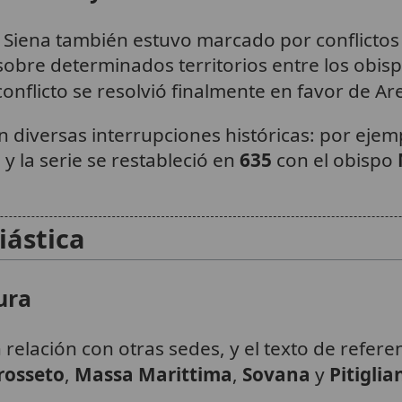
de Siena también estuvo marcado por conflictos
obre determinados territorios entre los obis
conflicto se resolvió finalmente en favor de Ar
 diversas interrupciones históricas: por ejem
 y la serie se restableció en
635
con el obispo
iástica
ura
n relación con otras sedes, y el texto de refer
rosseto
,
Massa Marittima
,
Sovana
y
Pitiglia