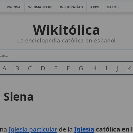
PRENSA
WEBMASTERS
INFOGRAFÍAS
APPS
DATOS
Wikitólica
La enciclopedia católica en español
A
B
C
D
E
F
G
H
I
J
K
e Siena
una
Iglesia particular
de la
Iglesia
católica en l