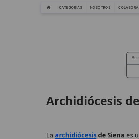
CATEGORÍAS
NOSOTROS
COLABORA
Archidiócesis d
La
archidiócesis
de Siena
es 