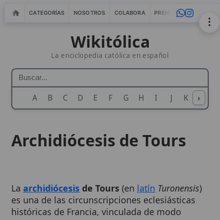
CATEGORÍAS
NOSOTROS
COLABORA
PRENSA
WEBMASTERS
IN
Wikitólica
La enciclopedia católica en español
A
B
C
D
E
F
G
H
I
J
K
›
L
M
N
Archidiócesis de Tours
La
archidiócesis
de Tours
(en
latín
Turonensis
)
es una de las circunscripciones eclesiásticas
históricas de Francia, vinculada de modo
especialmente intenso al
culto
de
san Martín
de Tours
y a una larga
tradición
de vida