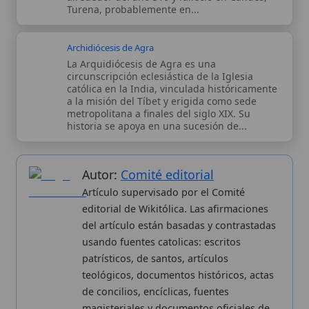
Artículo supervisado por el Comité
editorial de Wikitólica. Las afirmaciones
del artículo están basadas y contrastadas
usando fuentes catolicas: escritos
patrísticos, de santos, artículos
teológicos, documentos históricos, actas
de concilios, encíclicas, fuentes
magisteriales y documentos oficiales de
la Iglesia.
Proceso editorial →
Wikitólica © 2026
. Enciclopedia del patrimonio doctrinal,
histórico y litúrgico de la Iglesia Católica. Parte de la red formativa
de
Curso Católico
,
Buscador Católico
y
Custodio Animae
. Con
analíticas anónimas. Licencia
CC BY-SA
(texto). Editado en
Valencia, España.
ISSN: 3101-7339
. Bajo el patrocinio de San
Carlo Acutis.
Sobre nosotros
Categorias
Proceso editorial
Más visitados
Publicación seriada
Nuevas entradas
Datos abiertos
Cambios recientes
Estadísticas
Aplicaciones
Aviso legal
Kit de Prensa