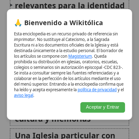
los artículos se compone con
Magisterium
. Queda
Vida religiosa y obras de
prohibida su distribución en iglesias, oratorios, escuelas,
colegios o seminarios sin autorización episcopal -CDC 823-.
caridad: presencia de
Se insta a consultar siempre las fuentes referenciadas y a
congregaciones
colaborar en la perfección de los artículos mediante el uso
del menú superior. Entrando a la enciclopedia confirma que
ha leído y acepta expresamente la
política de privacidad
y el
Patrimonio artístico y
aviso legal
.
monumental: edificios,
Aceptar y Entrar
cultura y memorias
Una Iglesia particular con
corazón sacramental
Nota final: identidad
histórica y continuidad
eclesial
Citas y referencias