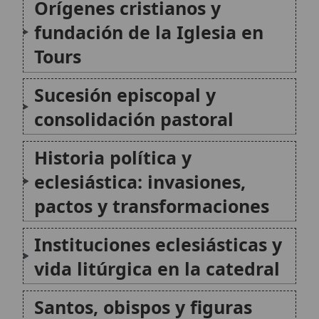
consolidación pastoral
Historia política y
eclesiástica: invasiones,
pactos y transformaciones
Instituciones eclesiásticas y
vida litúrgica en la catedral
Santos, obispos y figuras
relevantes para la identidad
espiritual de Tours
🙏 Bienvenido a Wikitólica
Lugares de peregrinación y
Esta enciclopedia es un recurso privado de referencia sin
imprimatur
. No sustituye al Catecismo, a la Sagrada
devoción popular
Escritura ni a los documentos oficiales de la Iglesia y está
destinada únicamente a la estudio personal. El borrador de