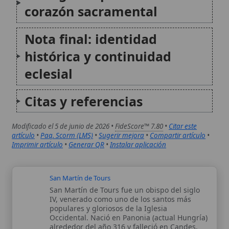
Modificado el 5 de junio de 2026 •
FideScore™ 7.80
•
Citar este
artículo
•
Paq. Scorm (LMS)
•
Sugerir mejora
•
Compartir artículo
•
Imprimir artículo
•
Generar QR
•
Instalar aplicación
San Martín de Tours
San Martín de Tours fue un obispo del siglo
IV, venerado como uno de los santos más
populares y gloriosos de la Iglesia
Occidental. Nació en Panonia (actual Hungría)
alrededor del año 316 y falleció en Candes,
Turena, probablemente en...
Archidiócesis de Agra
La Arquidiócesis de Agra es una
circunscripción eclesiástica de la Iglesia
católica en la India, vinculada históricamente
a la misión del Tíbet y erigida como sede
metropolitana a finales del siglo XIX. Su
historia se apoya en una sucesión de...
Autor:
Comité editorial