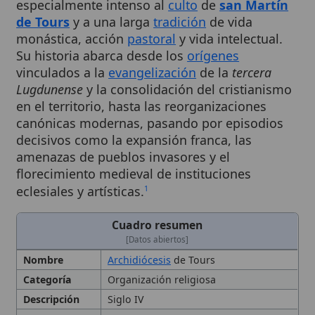
monástica, acción
pastoral
y vida intelectual.
Su historia abarca desde los
orígenes
vinculados a la
evangelización
de la
tercera
Lugdunense
y la consolidación del cristianismo
en el territorio, hasta las reorganizaciones
canónicas modernas, pasando por episodios
decisivos como la expansión franca, las
amenazas de pueblos invasores y el
florecimiento medieval de instituciones
eclesiales y artísticas.
1
Cuadro resumen
[Datos abiertos]
Nombre
Archidiócesis
de Tours
Categoría
Organización religiosa
Descripción
Siglo IV
Fundador
San Gatiano
Historia
Institución eclesiástica histórica de
Francia, vinculada al
culto
de
San
Martín
y a la vida monástica. Fundada