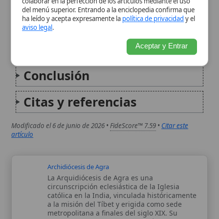
Citas y referencias
Modificado el 6 de junio de 2026 •
FideScore™ 7.59
•
Citar este
artículo
Archidiócesis de Agra
La Arquidiócesis de Agra es una
circunscripción eclesiástica de la Iglesia
católica en la India, vinculada históricamente
a la misión del Tíbet y erigida como sede
metropolitana a finales del siglo XIX. Su
historia se apoya en una sucesión de...
Archidiócesis de Aix
La archidiócesis de Aix, vinculada desde la
Antigüedad a la ciudad de Aquae Sextiae (Aix-
en-Provence), constituye una de las sedes
eclesiásticas históricas de la Iglesia en
Francia. Su memoria se entrelaza con la
organización eclesiástica del sur de la Galia...