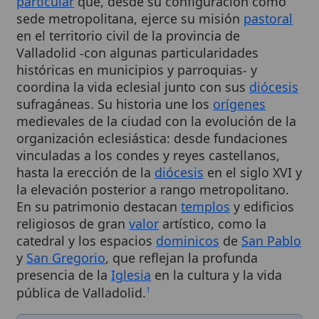
en el territorio civil de la provincia de
Valladolid -con algunas particularidades
históricas en municipios y parroquias- y
coordina la vida eclesial junto con sus
diócesis
sufragáneas. Su historia une los
orígenes
medievales de la ciudad con la evolución de la
organización eclesiástica: desde fundaciones
vinculadas a los condes y reyes castellanos,
hasta la erección de la
diócesis
en el siglo XVI y
la elevación posterior a rango metropolitano.
En su patrimonio destacan
templos
y edificios
religiosos de gran
valor
artístico, como la
catedral y los espacios
dominicos
de
San Pablo
y
San Gregorio
, que reflejan la profunda
presencia de la
Iglesia
en la cultura y la vida
pública de Valladolid.
1
Cuadro resumen
[Datos abiertos]
Nombre
Archidiócesis
de Valladolid
Categoría
Organización religiosa