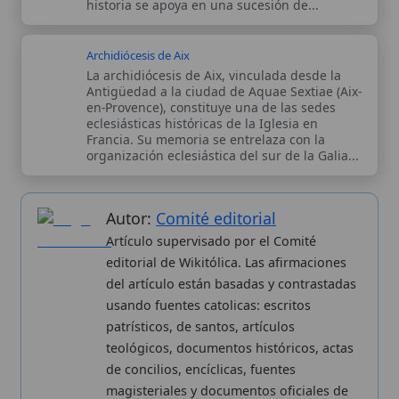
Autor:
Comité editorial
Artículo supervisado por el Comité
editorial de Wikitólica. Las afirmaciones
del artículo están basadas y contrastadas
usando fuentes catolicas: escritos
patrísticos, de santos, artículos
teológicos, documentos históricos, actas
de concilios, encíclicas, fuentes
magisteriales y documentos oficiales de
la Iglesia.
Proceso editorial →
Wikitólica © 2026
. Enciclopedia del patrimonio doctrinal,
histórico y litúrgico de la Iglesia Católica. Parte de la red formativa
de
Curso Católico
,
Buscador Católico
y
Custodio Animae
. Con
analíticas anónimas. Licencia
CC BY-SA
(texto). Editado en
Valencia, España.
ISSN: 3101-7339
. Bajo el patrocinio de San
Carlo Acutis.
Sobre nosotros
Categorias
Proceso editorial
Más visitados
Publicación seriada
Nuevas entradas
Datos abiertos
Cambios recientes