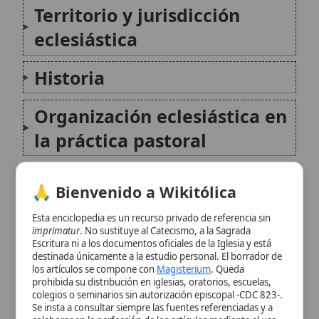
Organización eclesiástica en
la práctica pastoral
La catedral y el patrimonio
🙏 Bienvenido a Wikitólica
artístico-religioso
Esta enciclopedia es un recurso privado de referencia sin
imprimatur
. No sustituye al Catecismo, a la Sagrada
Instituciones formativas y
Escritura ni a los documentos oficiales de la Iglesia y está
destinada únicamente a la estudio personal. El borrador de
vida cultural
los artículos se compone con
Magisterium
. Queda
prohibida su distribución en iglesias, oratorios, escuelas,
colegios o seminarios sin autorización episcopal -CDC 823-.
Acontecimientos históricos
Se insta a consultar siempre las fuentes referenciadas y a
colaborar en la perfección de los artículos mediante el uso
vinculados a Valladolid
del menú superior. Entrando a la enciclopedia confirma que
ha leído y acepta expresamente la
política de privacidad
y el
aviso legal
.
Legado espiritual, figuras y
memoria religiosa
Aceptar y Entrar
Conclusión