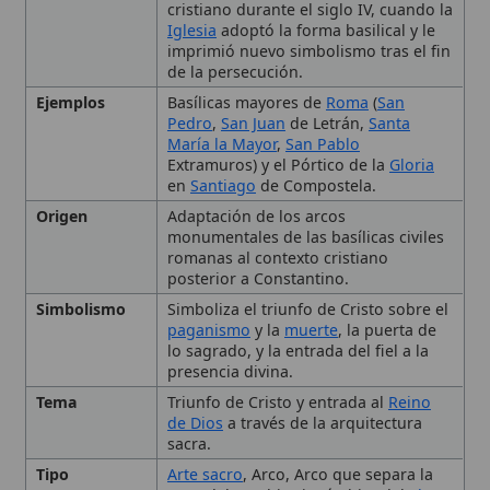
Extramuros) y el Pórtico de la
Gloria
en
Santiago
de Compostela.
Origen
Adaptación de los arcos
monumentales de las basílicas civiles
romanas al contexto cristiano
posterior a Constantino.
Simbolismo
Simboliza el triunfo de Cristo sobre el
paganismo
y la
muerte
, la puerta de
lo sagrado, y la entrada del fiel a la
presencia divina.
Tema
Triunfo de Cristo y entrada al
Reino
de Dios
a través de la arquitectura
sacra.
Tipo
Arte sacro
, Arco, Arco que separa la
nave del presbiterio (ámbito del
altar
)
Uso Litúrgico
Funciona como umbral simbólico
entre la nave (espacio secular de los
🙏 Bienvenido a Wikitólica
fieles) y el presbiterio (espacio
sagrado de la
Eucaristía
); está
Esta enciclopedia es un recurso privado de referencia sin
asociado a la apertura de la Puerta
imprimatur
. No sustituye al Catecismo, a la Sagrada
Santa en los años jubilares y a
Escritura ni a los documentos oficiales de la Iglesia y está
procesiones de entrada triunfal.
destinada únicamente a la estudio personal. El borrador de
los artículos se compone con
Magisterium
. Queda