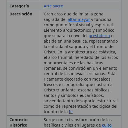
Elemento arquitectónico y simbólico
que separa la nave del
presbiterio
o
ábside en una basílica, representando
la entrada al sagrado y el triunfo de
Cristo. En la arquitectura eclesiástica,
el arco triunfal, heredado de los arcos
monumentales de las basílicas
romanas, se convirtió en un elemento
central de las iglesias cristianas. Está
ricamente decorado con mosaicos,
frescos e iconografía que ilustran a
Cristo triunfante, escenas bíblicas,
santos y símbolos eucarísticos,
sirviendo tanto de soporte estructural
como de representación teológica del
triunfo de la
fe
Contexto
Surge con la transformación de las
Histórico
basílicas civiles en lugares de
culto
cristiano durante el siglo IV, cuando la
Iglesia
adoptó la forma basilical y le
imprimió nuevo simbolismo tras el fin
de la persecución.
Ejemplos
Basílicas mayores de
Roma
(
San
Pedro
,
San Juan
de Letrán,
Santa
María la Mayor
,
San Pablo