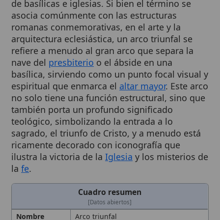
romanas conmemorativas, en el arte y la
arquitectura eclesiástica, un arco triunfal se
refiere a menudo al gran arco que separa la
nave del
presbiterio
o el ábside en una
basílica, sirviendo como un punto focal visual y
espiritual que enmarca el
altar mayor
. Este arco
no solo tiene una función estructural, sino que
también porta un profundo significado
teológico, simbolizando la entrada a lo
sagrado, el triunfo de Cristo, y a menudo está
ricamente decorado con iconografía que
ilustra la victoria de la
Iglesia
y los misterios de
la
fe
.
Cuadro resumen
[Datos abiertos]
Nombre
Arco triunfal
Categoría
Arte sacro
Descripción
Gran arco que delimita la zona
sagrada del
altar mayor
y funciona
como punto focal visual y espiritual.