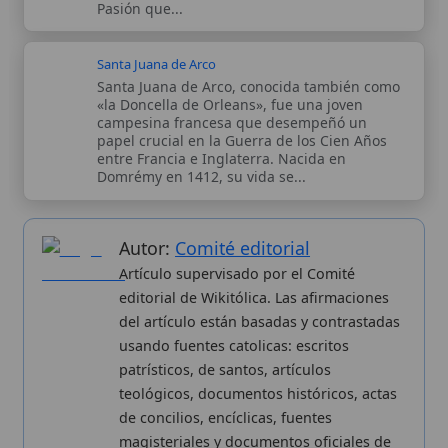
Artículo supervisado por el Comité
editorial de Wikitólica. Las afirmaciones
del artículo están basadas y contrastadas
usando fuentes catolicas: escritos
patrísticos, de santos, artículos
teológicos, documentos históricos, actas
de concilios, encíclicas, fuentes
magisteriales y documentos oficiales de
la Iglesia.
Proceso editorial →
Wikitólica © 2026
. Enciclopedia del patrimonio doctrinal,
histórico y litúrgico de la Iglesia Católica. Parte de la red formativa
de
Curso Católico
,
Buscador Católico
y
Custodio Animae
. Con
analíticas anónimas. Licencia
CC BY-SA
(texto). Editado en
Valencia, España.
ISSN: 3101-7339
. Bajo el patrocinio de San
Carlo Acutis.
Sobre nosotros
Categorias
Proceso editorial
Más visitados
Publicación seriada
Nuevas entradas
Datos abiertos
Cambios recientes
Estadísticas
Aplicaciones
Aviso legal
Kit de Prensa
Política de privacidad
Widgets para tu web