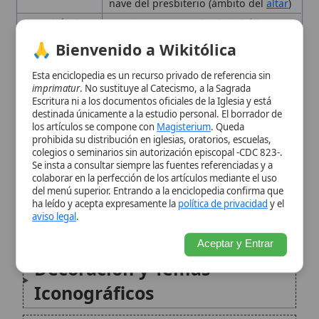
Orígenes y Evolución en la
prohibida su distribución en iglesias, oratorios, escuelas,
colegios o seminarios sin autorización episcopal -CDC 823-.
Arquitectura Cristiana
Se insta a consultar siempre las fuentes referenciadas y a
colaborar en la perfección de los artículos mediante el uso
del menú superior. Entrando a la enciclopedia confirma que
El Arco Triunfal como Puerta
ha leído y acepta expresamente la
política de privacidad
y el
aviso legal
.
de lo Sagrado
Aceptar y Entrar
Decoración y Temas
Iconográficos
Ejemplos Notables
El Arco Triunfal en el
Contexto de las
Celebraciones Católicas
Citas y referencias