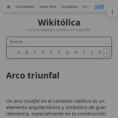
CATEGORÍAS
NOSOTROS
COLABORA
PRENSA
WEBMASTERS
IN
Wikitólica
La enciclopedia católica en español
A
B
C
D
E
F
G
H
I
J
K
›
L
M
N
Arco triunfal
Un
arco triunfal
en el contexto católico es un
elemento arquitectónico y simbólico de gran
relevancia, especialmente en la construcción
de basílicas e iglesias. Si bien el término se
asocia comúnmente con las estructuras