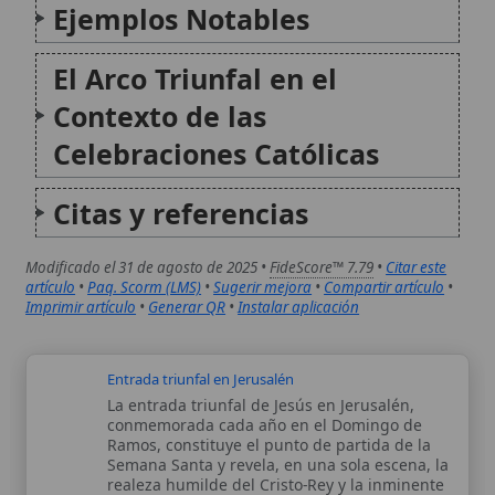
Modificado el 31 de agosto de 2025 •
FideScore™ 7.79
•
Citar este
artículo
•
Paq. Scorm (LMS)
•
Sugerir mejora
•
Compartir artículo
•
Imprimir artículo
•
Generar QR
•
Instalar aplicación
Entrada triunfal en Jerusalén
La entrada triunfal de Jesús en Jerusalén,
conmemorada cada año en el Domingo de
Ramos, constituye el punto de partida de la
Semana Santa y revela, en una sola escena, la
realeza humilde del Cristo-Rey y la inminente
Pasión que...
Santa Juana de Arco
Santa Juana de Arco, conocida también como
«la Doncella de Orleans», fue una joven
campesina francesa que desempeñó un
papel crucial en la Guerra de los Cien Años
entre Francia e Inglaterra. Nacida en
Domrémy en 1412, su vida se...
Autor:
Comité editorial