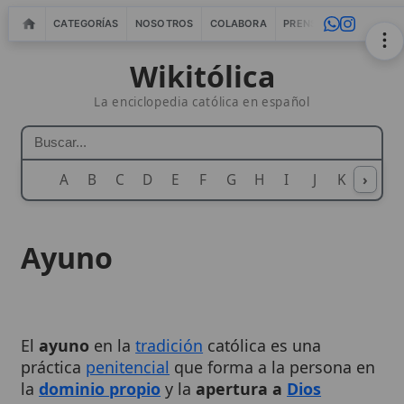
CATEGORÍAS
NOSOTROS
COLABORA
PRENSA
WEBMASTERS
IN
Wikitólica
La enciclopedia católica en español
A
B
C
D
E
F
G
H
I
J
K
›
L
M
N
Ayuno
El
ayuno
en la
tradición
católica es una
práctica
penitencial
que forma a la persona en
la
dominio propio
y la
apertura a
Dios
mediante la renuncia voluntaria a bienes
sensibles. La
Iglesia
lo ordena para preparar