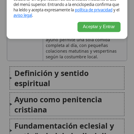
espiritual
Ayuno como penitencia
cristiana
Fundamentación eclesial y
antigüedad de la disciplina
Historia del ayuno en la
Iglesia
Normativa actual: días de
ayuno y abstinencia
Ayuno en relación con la
Eucaristía