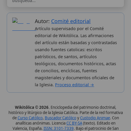
de
Curso Católico
,
Buscador Católico
y
Custodio Animae
. Con
analíticas anónimas. Licencia
CC BY-SA
(texto). Editado en
Valencia, España.
ISSN: 3101-7339
. Bajo el patrocinio de San
Carlo Acutis.
Sobre nosotros
Categorias
Proceso editorial
Más visitados
Publicación seriada
Nuevas entradas
Datos abiertos
Cambios recientes
Estadísticas
Aplicaciones
Aviso legal
Kit de Prensa
Política de privacidad
Widgets para tu web
✦ SÍGUENOS EN
Canal de WhatsApp
Únete · publicación regular
Perfil de Instagram
Síguenos · @wikitolica