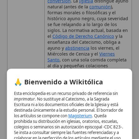
permitidas
Contexto
Ya en la antigüedad la práctica del
🙏 Bienvenido a Wikitólica
Histórico
ayuno era obligatoria; la Sinodal de
Gangra (380) condenó la negación del
Esta enciclopedia es un recurso privado de referencia sin
ayuno. En la Edad Media surgió el
imprimatur
. No sustituye al Catecismo, a la Sagrada
ayuno negro, con una sola comida de
Escritura ni a los documentos oficiales de la Iglesia y está
pan, sal, hierbas y
agua
. Cambios de
destinada únicamente a la estudio personal. El borrador de
horario se produjeron en los siglos X,
los artículos se compone con
Magisterium
. Queda
XIV y XIX. El
Concilio Vaticano II
y la
prohibida su distribución en iglesias, oratorios, escuelas,
colegios o seminarios sin autorización episcopal -CDC 823-.
carta papal Paenitemini (Pablo VI,
Se insta a consultar siempre las fuentes referenciadas y a
1966) establecieron la normativa
colaborar en la perfección de los artículos mediante el uso
actual de ayuno y abstinencia.
del menú superior. Entrando a la enciclopedia confirma que
Tipo
Término litúrgico
ha leído y acepta expresamente la
política de privacidad
y el
aviso legal
.
Uso Litúrgico
Obligatorio ayuno y abstinencia el
Miércoles de Ceniza y el
Viernes
Aceptar y Entrar
Santo
; abstinencia de carne todos los
viernes (excepto solemnidades). El
ayuno permite una sola comida
completa al día, con pequeñas
colaciones matutinas y vespertinas
según la costumbre local.
Definición y sentido