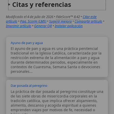
La práctica de dar posada al peregrino constituye una
de las siete obras de misericordia corporales en la
tradición católica, que implica ofrecer alojamiento,
alimento, descanso y acogida espiritual a quienes
emprenden viajes por motivos de fe, necesidad o
búsqueda...
Autor:
Comité editorial
Artículo supervisado por el Comité
editorial de Wikitólica. Las afirmaciones
del artículo están basadas y contrastadas
usando fuentes catolicas: escritos
patrísticos, de santos, artículos
teológicos, documentos históricos, actas
de concilios, encíclicas, fuentes
magisteriales y documentos oficiales de
la Iglesia.
Proceso editorial →
Wikitólica © 2026
. Enciclopedia del patrimonio doctrinal,
histórico y litúrgico de la Iglesia Católica. Parte de la red formativa