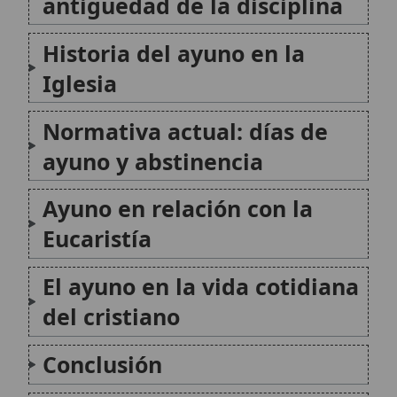
El ayuno en la vida cotidiana
del cristiano
Conclusión
Citas y referencias
Modificado el 4 de julio de 2026 •
FideScore™ 8.42
•
Citar este
artículo
•
Paq. Scorm (LMS)
•
Sugerir mejora
•
Compartir artículo
•
Imprimir artículo
•
Generar QR
•
Instalar aplicación
Ayuno de pan y agua
El ayuno de pan y agua es una práctica penitencial
tradicional en la Iglesia Católica, caracterizada por la
restricción extrema de la alimentación a pan y agua
durante determinados periodos, especialmente en
contextos de Cuaresma, Semana Santa o devociones
personales...
Dar posada al peregrino