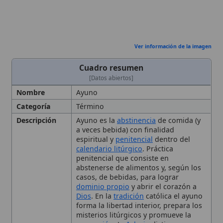
Nombre
Ayuno
Categoría
Término
Descripción
Ayuno es la
abstinencia
de comida (y
a veces bebida) con finalidad
espiritual y
penitencial
dentro del
calendario litúrgico
. Práctica
penitencial que consiste en
abstenerse de alimentos y, según los
casos, de bebidas, para lograr
dominio propio
y abrir el corazón a
Dios
. En la
tradición
católica el ayuno
forma la libertad interior, prepara los
misterios litúrgicos y promueve la
conversión
. La
Iglesia
distingue ayuno
natural (antes de la
comunión
),
formas morales o filosóficas y el
histórico ayuno negro, cuya severidad
se fue relajando a lo largo de los
siglos. La normativa actual, basada en
el
Código de Derecho Canónico
y la
enseñanza del Catecismo, obliga a
ayuno y
abstinencia
los viernes, el
Miércoles de Ceniza y el
Viernes
Santo
, con una sola comida completa
al día y pequeñas colaciones