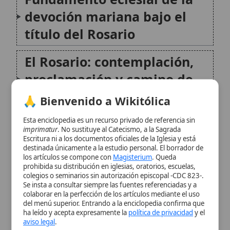
proclamación y camino de
asimilación
🙏 Bienvenido a Wikitólica
Basílicas y santuarios
Esta enciclopedia es un recurso privado de referencia sin
imprimatur
. No sustituye al Catecismo, a la Sagrada
dedicados a
Nuestra Señora
Escritura ni a los documentos oficiales de la Iglesia y está
destinada únicamente a la estudio personal. El borrador de
del Rosario
los artículos se compone con
Magisterium
. Queda
prohibida su distribución en iglesias, oratorios, escuelas,
colegios o seminarios sin autorización episcopal -CDC 823-.
El papel pastoral de los
Se insta a consultar siempre las fuentes referenciadas y a
colaborar en la perfección de los artículos mediante el uso
santuarios del Rosario
del menú superior. Entrando a la enciclopedia confirma que
ha leído y acepta expresamente la
política de privacidad
y el
aviso legal
.
Conclusión
Aceptar y Entrar
Citas y referencias
Modificado el 29 de junio de 2026 •
FideScore™ 7.27
•
Citar este
artículo
•
Paq. Scorm (LMS)
•
Sugerir mejora
•
Compartir artículo
•
Imprimir artículo
•
Generar QR
•
Instalar aplicación