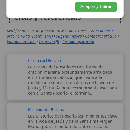
Corona del Rosario
La Corona del Rosario es una forma de
oración mariana profundamente arraigada
en la tradición católica, que invita a la
meditación sobre los misterios de la vida de
Jesús y María. Aunque comúnmente asociada
con el Santo Rosario, el término...
Misterios del Rosario
Los Misterios del Rosario son momentos clave
en la vida de Jesús y de la Santísima Virgen
María que se meditan durante el rezo del
Santo Rosario. Esta devoción mariana,
profundamente arraigada en la tradición
católica, invita a los fieles...
Autor:
Comité editorial
Artículo supervisado por el Comité
editorial de Wikitólica. Las afirmaciones
del artículo están basadas y contrastadas
usando fuentes catolicas: escritos