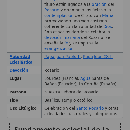
coherente con la voluntad de
Dios
.
Son espacios donde se celebra la
devoción mariana
del Rosario, se
enseña la
fe
y se impulsa la
evangelización
Autoridad
Papa Juan Pablo II
,
Papa Juan XXIII
Eclesiástica
Devoción
Rosario
Lugar
Lourdes (Francia),
Agua
Santa de
Baños (Ecuador), La Coruña (España)
Patrona
Nuestra Señora del Rosario
Tipo
Basílica, Templo católico
Uso Litúrgico
Celebración del
Santo Rosario
y otras
actividades pastorales y catequéticas.
Fundamento eclesial de la
devoción mariana bajo el
título del Rosario
El Rosario: contemplación,