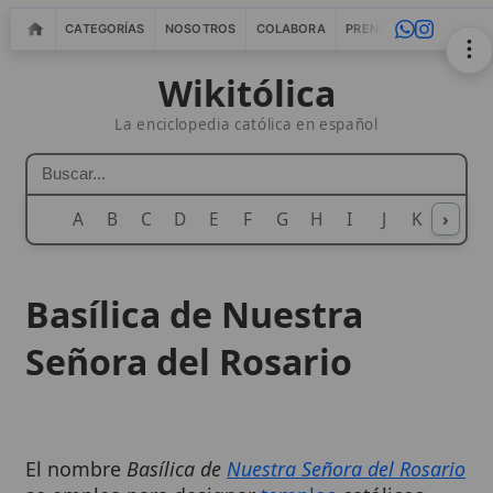
CATEGORÍAS
NOSOTROS
COLABORA
PRENSA
WEBMASTERS
IN
Wikitólica
La enciclopedia católica en español
A
B
C
D
E
F
G
H
I
J
K
›
L
M
N
Basílica de Nuestra
Señora del Rosario
El nombre
Basílica de
Nuestra Señora del Rosario
se emplea para designar
templos
católicos
dedicados a la Santísima
Virgen María
bajo el