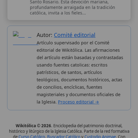
patrísticos, de santos, artículos
teológicos, documentos históricos, actas
de concilios, encíclicas, fuentes
magisteriales y documentos oficiales de
la Iglesia.
Proceso editorial →
Wikitólica © 2026
. Enciclopedia del patrimonio doctrinal,
histórico y litúrgico de la Iglesia Católica. Parte de la red formativa
de
Curso Católico
,
Buscador Católico
y
Custodio Animae
. Con
analíticas anónimas. Licencia
CC BY-SA
(texto). Editado en
Valencia, España.
ISSN: 3101-7339
. Bajo el patrocinio de San
Carlo Acutis.
Sobre nosotros
Categorias
Proceso editorial
Más visitados
Publicación seriada
Nuevas entradas
Datos abiertos
Cambios recientes
Estadísticas
Aplicaciones
Aviso legal
Kit de Prensa
Política de privacidad
Widgets para tu web
✦ SÍGUENOS EN
Canal de WhatsApp
Únete · publicación regular