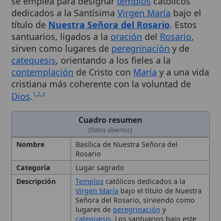
título de
Nuestra Señora del Rosario
. Estos
santuarios, ligados a la
oración
del
Rosario
,
sirven como lugares de
peregrinación
y de
catequesis
, orientando a los fieles a la
contemplación
de Cristo con
María
y a una vida
cristiana más coherente con la voluntad de
,
,
Dios
.
1
2
3
Cuadro resumen
[Datos abiertos]
Nombre
Basílica de Nuestra Señora del
Rosario
Categoría
Lugar sagrado
Descripción
Templos
católicos dedicados a la
Virgen María
bajo el título de Nuestra
Señora del Rosario, sirviendo como
lugares de
peregrinación
y
catequesis
. Los santuarios bajo este
título están ligados a la
oración
del
Rosario
y orientan a los fieles a la
contemplación
de Cristo con
María
,
promoviendo una vida cristiana