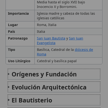
Orígenes y Fundación
Evolución Arquitectónica
El Bautisterio
El Palacio de Letrán
Significado Litúrgico y Título
Reliquias y Devociones
Citas y referencias
Modificado el 1 de septiembre de 2025 •
FideScore™ 8.05
•
Citar este
artículo
•
Paq. Scorm (LMS)
•
Sugerir mejora
•
Compartir artículo
•
Imprimir artículo
•
Generar QR
•
Instalar aplicación