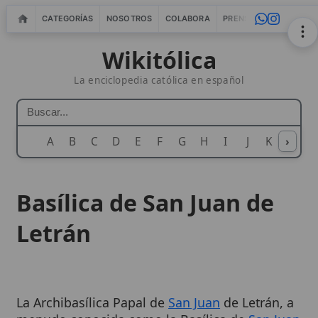
CATEGORÍAS
NOSOTROS
COLABORA
PRENSA
WEBMASTERS
IN
Wikitólica
La enciclopedia católica en español
A
B
C
D
E
F
G
H
I
J
K
›
L
M
N
Basílica de San Juan de
Letrán
La Archibasílica Papal de
San Juan
de Letrán, a
menudo conocida como la Basílica de
San Juan
de Letrán, es la catedral de la
diócesis de Roma