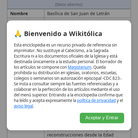
prohibida su distribución en iglesias, oratorios, escuelas,
Año de
311
colegios o seminarios sin autorización episcopal -CDC 823-.
Fundación
Se insta a consultar siempre las fuentes referenciadas y a
Creador
Francesco Borromini
colaborar en la perfección de los artículos mediante el uso
del menú superior. Entrando a la enciclopedia confirma que
Diócesis
Roma
ha leído y acepta expresamente la
política de privacidad
y el
Dirección
Roma
aviso legal
.
Fecha
9 de noviembre
Aceptar y Entrar
Historia
Donada por Constantino alrededor de
311; sede de concilios, múltiples
reconstrucciones desde la Edad
Media hasta el siglo XVII bajo
Inocencio X y Borromini.
Importancia
Iglesia madre y cabeza de todas las
iglesias católicas
Lugar
Roma, Italia
País
Italia
Patronazgo
San Juan Bautista
y
San Juan
Evangelista
Tipo
Basílica, Catedral de la
diócesis de
Roma
Uso Litúrgico
Catedral y basílica papal