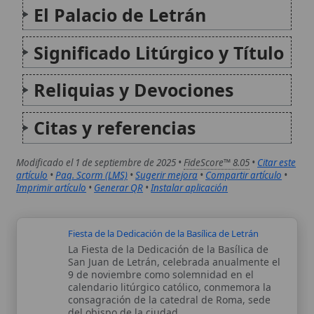
Fiesta de la Dedicación de la Basílica de Letrán
La Fiesta de la Dedicación de la Basílica de
San Juan de Letrán, celebrada anualmente el
9 de noviembre como solemnidad en el
calendario litúrgico católico, conmemora la
consagración de la catedral de Roma, sede
del obispo de la ciudad...
Fiesta de la dedicación de San Juan de Letrán
La Fiesta de la dedicación de San Juan de
Letrán se celebra cada 9 de noviembre en la
Iglesia Católica, conmemorando la
consagración litúrgica de la Basílica de San
Juan de Letrán, la catedral de la Diócesis de
Roma y...
Autor:
Comité editorial
Artículo supervisado por el Comité
editorial de Wikitólica. Las afirmaciones
del artículo están basadas y contrastadas
usando fuentes catolicas: escritos