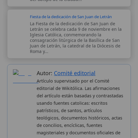
patrísticos, de santos, artículos
teológicos, documentos históricos, actas
de concilios, encíclicas, fuentes
magisteriales y documentos oficiales de
la Iglesia.
Proceso editorial →
Wikitólica © 2026
. Enciclopedia del patrimonio doctrinal,
histórico y litúrgico de la Iglesia Católica. Parte de la red formativa
de
Curso Católico
,
Buscador Católico
y
Custodio Animae
. Con
analíticas anónimas. Licencia
CC BY-SA
(texto). Editado en
Valencia, España.
ISSN: 3101-7339
. Bajo el patrocinio de San
Carlo Acutis.
Sobre nosotros
Categorias
Proceso editorial
Más visitados
Publicación seriada
Nuevas entradas
Datos abiertos
Cambios recientes
Estadísticas
Aplicaciones
Aviso legal
Kit de Prensa
Política de privacidad
Widgets para tu web
✦ SÍGUENOS EN
Canal de WhatsApp
Únete · publicación regular