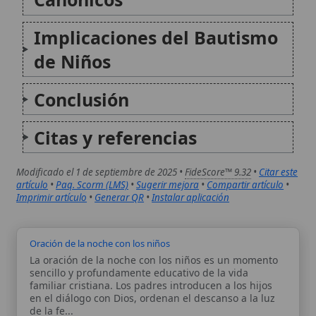
La oración de la noche con los niños es un momento
sencillo y profundamente educativo de la vida
familiar cristiana. Los padres introducen a los hijos
en el diálogo con Dios, ordenan el descanso a la luz
de la fe...
Tradición de regalar juguetes a niños por Papá Noel
La costumbre de regalar juguetes a los niños en
Navidad -y la figura popular de Papá Noel como
«repartidor» de presentes- expresa, en su mejor
sentido, la alegría del nacimiento de Cristo y la
espiritualidad del don. La fe cristiana...
Autor:
Comité editorial
Artículo supervisado por el Comité
editorial de Wikitólica. Las afirmaciones
del artículo están basadas y contrastadas
usando fuentes catolicas: escritos
patrísticos, de santos, artículos
teológicos, documentos históricos, actas
de concilios, encíclicas, fuentes