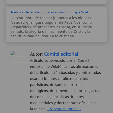
magisteriales y documentos oficiales de
la Iglesia.
Proceso editorial →
Wikitólica © 2026
. Enciclopedia del patrimonio doctrinal,
histórico y litúrgico de la Iglesia Católica. Parte de la red formativa
de
Curso Católico
,
Buscador Católico
y
Custodio Animae
. Con
analíticas anónimas. Licencia
CC BY-SA
(texto). Editado en
Valencia, España.
ISSN: 3101-7339
. Bajo el patrocinio de San
Carlo Acutis.
Sobre nosotros
Categorias
Proceso editorial
Más visitados
Publicación seriada
Nuevas entradas
Datos abiertos
Cambios recientes
Estadísticas
Aplicaciones
Aviso legal
Kit de Prensa
Política de privacidad
Widgets para tu web
✦ SÍGUENOS EN
Canal de WhatsApp
Únete · publicación regular
Perfil de Instagram
Síguenos · @wikitolica