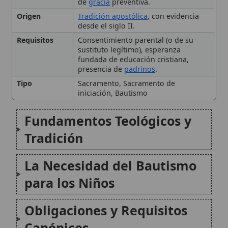
La Necesidad del Bautismo
para los Niños
Obligaciones y Requisitos
Canónicos
Implicaciones del Bautismo
de Niños
Conclusión
Citas y referencias
Modificado el 1 de septiembre de 2025 •
FideScore™ 9.32
•
Citar este
artículo
•
Paq. Scorm (LMS)
•
Sugerir mejora
•
Compartir artículo
•
Imprimir artículo
•
Generar QR
•
Instalar aplicación
Oración de la noche con los niños