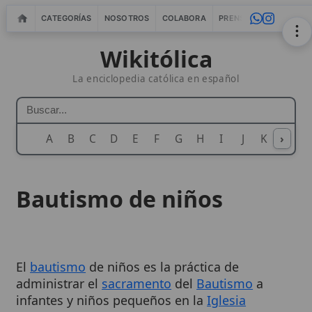
CATEGORÍAS
NOSOTROS
COLABORA
PRENSA
WEBMASTERS
IN
Wikitólica
La enciclopedia católica en español
A
B
C
D
E
F
G
H
I
J
K
›
L
M
N
Bautismo de niños
El
bautismo
de niños es la práctica de
administrar el
sacramento
del
Bautismo
a
infantes y niños pequeños en la
Iglesia
Católica. Esta
tradición
, que se remonta a los
tiempos apostólicos, se fundamenta en la