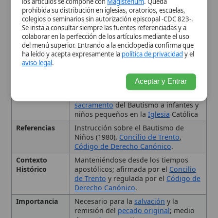
Niños (1980),
Concilio de Trento
,
Código de Derecho Canónico
.
Contexto
Manteniéndose desde los tiempos
Histórico
apostólicos; afirmada por el
Concilio
de Trento
y regulada por el
Código de
Derecho Canónico
.
Importancia
Necesario para la
salvación
y la
remisión del
pecado original
; medio
de
gracia
preventiva.
Origen
Tradición apostólica
, con evidencia
desde el siglo II.
Requisitos
Consentimiento parental (o de su
sustituto legítimo), esperanza
fundada de educación cristiana,
presencia de
padrinos
.
Tipo
Sacramento, Sacramento de
iniciación, Bautismo
Fundamentos Teológicos y
Tradición