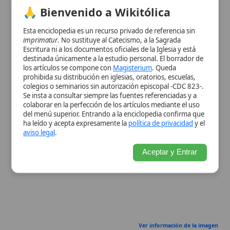
Ver información de la imagen
Cuadro resumen
[Datos abiertos]
Nombre
Bautismo
Categoría
Término
Descripción
Sacramento
fundamental que abre la
vida cristiana y permite recibir los
demás sacramentos. Sacramento de
regeneración por el
agua
y la palabra,
instituido por Cristo. El Bautismo es el
rito de iniciación que libera del
pecado
, confiere nueva vida en el
Espíritu Santo
, incorpora a la persona
a la Iglesia y deja un carácter
espiritual indeleble. Se celebra
mediante inmersión o infusión de
agua
y la fórmula trinitaria, y está
acompañado de ritos como la unción
con
crisma
, la vestidura blanca y el