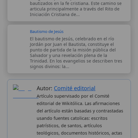
histórico y litúrgico de la Iglesia Católica. Parte de la red formativa
de
Curso Católico
,
Buscador Católico
y
Custodio Animae
. Con
analíticas anónimas. Licencia
CC BY-SA
(texto). Editado en
Valencia, España.
ISSN: 3101-7339
. Bajo el patrocinio de San
Carlo Acutis.
Sobre nosotros
Categorias
Proceso editorial
Más visitados
Publicación seriada
Nuevas entradas
Datos abiertos
Cambios recientes
Estadísticas
Aplicaciones
Aviso legal
Kit de Prensa
Política de privacidad
Widgets para tu web
✦ SÍGUENOS EN
Canal de WhatsApp
Únete · publicación regular
Perfil de Instagram
Síguenos · @wikitolica