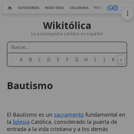
CATEGORÍAS
NOSOTROS
COLABORA
PRENSA
WEBMASTERS
IN
Wikitólica
La enciclopedia católica en español
A
B
C
D
E
F
G
H
I
J
K
›
L
M
N
Bautismo
El Bautismo es un
sacramento
fundamental en
la
Iglesia
Católica, considerado la puerta de
entrada a la vida cristiana y a los demás
sacramentos. Instituido por Cristo, es un rito
de iniciación que libera del
pecado
, confiere