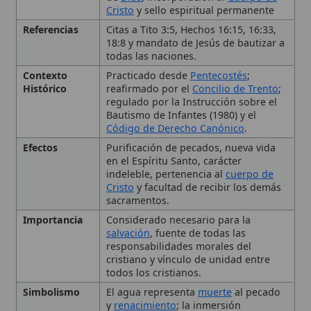
simboliza la sepultura y resurrección;
la vestidura blanca simboliza
pureza
;
el cirio encendido representa la luz de
Cristo.
Tipo
Sacramento
Uso Litúrgico
Celebrado por
sacerdote
o
diácono
mediante inmersión o derramamiento
de agua y la fórmula trinitaria; incluye
ritos complementarios como la
unción con
crisma
, vestidura blanca y
cirio.
El Sacramento del Bautismo:
Fundamentos y Significado
La Necesidad del Bautismo
para la Salvación
La Celebración del
Sacramento