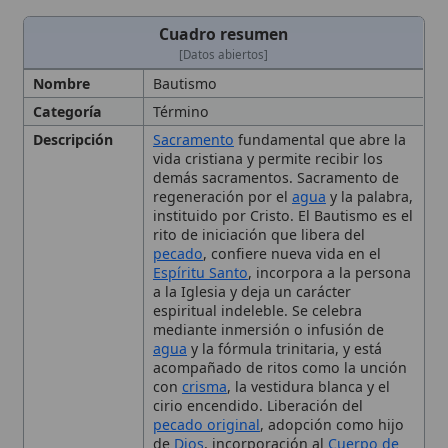
cirio encendido. Liberación del
pecado original
, adopción como hijo
de
Dios
, incorporación al
Cuerpo de
Cristo
y sello espiritual permanente
Referencias
Citas a Tito 3:5, Hechos 16:15, 16:33,
18:8 y mandato de Jesús de bautizar a
todas las naciones.
Contexto
Practicado desde
Pentecostés
;
Histórico
reafirmado por el
Concilio de Trento
;
regulado por la Instrucción sobre el
Bautismo de Infantes (1980) y el
Código de Derecho Canónico
.
Efectos
Purificación de pecados, nueva vida
en el Espíritu Santo, carácter
indeleble, pertenencia al
cuerpo de
Cristo
y facultad de recibir los demás
sacramentos.
Importancia
Considerado necesario para la
salvación
, fuente de todas las
responsabilidades morales del
cristiano y vínculo de unidad entre
todos los cristianos.
Simbolismo
El agua representa
muerte
al pecado
y
renacimiento
; la inmersión