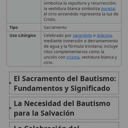
Efectos y Gracia del
Bautismo
Conclusión
Citas y referencias
Modificado el 1 de septiembre de 2025 •
FideScore™ 9.42
• 85 visitas
•
Citar este artículo
•
Paq. Scorm (LMS)
•
Sugerir mejora
•
Compartir
artículo
•
Imprimir artículo
•
Generar QR
•
Instalar aplicación
Bautismo de Adultos
El bautismo de adultos en la Iglesia Católica
es un proceso de iniciación sacramental que
integra a aquellos que no han sido
bautizados en la fe cristiana. Este camino se
articula principalmente a través del Rito de
Iniciación Cristiana de...