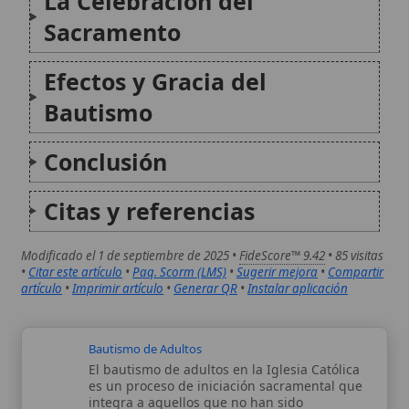
Bautismo de Jesús
El bautismo de Jesús, celebrado en el río
Jordán por Juan el Bautista, constituye el
punto de partida de la misión pública del
Salvador y una revelación plena de la
Trinidad. En los evangelios se describen tres
signos divinos: la...
Autor:
Comité editorial
Artículo supervisado por el Comité
editorial de Wikitólica. Las afirmaciones
del artículo están basadas y contrastadas
usando fuentes catolicas: escritos
patrísticos, de santos, artículos
teológicos, documentos históricos, actas
de concilios, encíclicas, fuentes
magisteriales y documentos oficiales de
la Iglesia.
Proceso editorial →
Wikitólica © 2026
. Enciclopedia del patrimonio doctrinal,