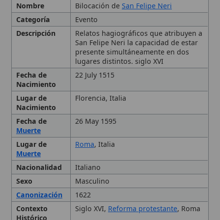
presente simultáneamente en dos
lugares distintos. siglo XVI
Fecha de
22 July 1515
Nacimiento
Lugar de
Florencia, Italia
Nacimiento
Fecha de
26 May 1595
Muerte
Lugar de
Roma
, Italia
Muerte
Nacionalidad
Italiano
Sexo
Masculino
Canonización
1622
Contexto
Siglo XVI,
Reforma protestante
, Roma
Histórico
Importancia
Ilustra la
teología
católica de lo
sobrenatural y refuerza la
devoción
a
San Felipe Neri
Organizador
Papa Juan Pablo II
Patronazgo
Copatrono de Roma