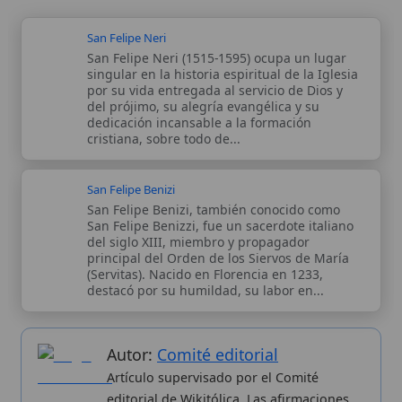
San Felipe Benizi, también conocido como
San Felipe Benizzi, fue un sacerdote italiano
del siglo XIII, miembro y propagador
principal del Orden de los Siervos de María
(Servitas). Nacido en Florencia en 1233,
destacó por su humildad, su labor en...
Autor:
Comité editorial
Artículo supervisado por el Comité
editorial de Wikitólica. Las afirmaciones
del artículo están basadas y contrastadas
usando fuentes catolicas: escritos
patrísticos, de santos, artículos
teológicos, documentos históricos, actas
de concilios, encíclicas, fuentes
magisteriales y documentos oficiales de
la Iglesia.
Proceso editorial →
Wikitólica © 2026
. Enciclopedia del patrimonio doctrinal,
histórico y litúrgico de la Iglesia Católica. Parte de la red formativa