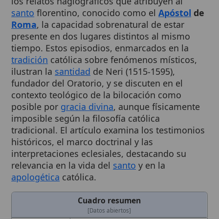
Roma
, la capacidad sobrenatural de estar
presente en dos lugares distintos al mismo
tiempo. Estos episodios, enmarcados en la
tradición
católica sobre fenómenos místicos,
ilustran la
santidad
de Neri (1515-1595),
fundador del Oratorio, y se discuten en el
contexto teológico de la bilocación como
posible por
gracia divina
, aunque físicamente
imposible según la filosofía católica
tradicional. El artículo examina los testimonios
históricos, el marco doctrinal y las
interpretaciones eclesiales, destacando su
relevancia en la vida del
santo
y en la
apologética
católica.
Cuadro resumen
[Datos abiertos]
Nombre
Bilocación de
San Felipe Neri
Categoría
Evento
Descripción
Relatos hagiográficos que atribuyen a
San Felipe Neri la capacidad de estar