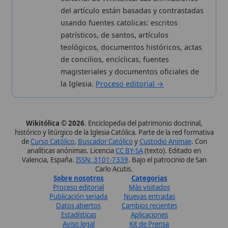
de
Curso Católico
,
Buscador Católico
y
Custodio Animae
. Con
analíticas anónimas. Licencia
CC BY-SA
(texto). Editado en
Valencia, España.
ISSN: 3101-7339
. Bajo el patrocinio de San
Carlo Acutis.
Sobre nosotros
Categorias
Proceso editorial
Más visitados
Publicación seriada
Nuevas entradas
Datos abiertos
Cambios recientes
Estadísticas
Aplicaciones
Aviso legal
Kit de Prensa
Política de privacidad
Widgets para tu web
✦ SÍGUENOS EN
Canal de WhatsApp
Únete · publicación regular
Perfil de Instagram
Síguenos · @wikitolica