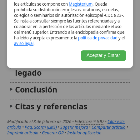
Relevancia contemporánea y
legado
Conclusión
Citas y referencias
Modificado el 8 de febrero de 2026 •
FideScore™ 6.97
•
Citar este
artículo
•
Paq. Scorm (LMS)
•
Sugerir mejora
•
Compartir artículo
•
Imprimir artículo
•
Generar QR
•
Instalar aplicación
San Felipe Neri
San Felipe Neri (1515-1595) ocupa un lugar
singular en la historia espiritual de la Iglesia
por su vida entregada al servicio de Dios y
del prójimo, su alegría evangélica y su
dedicación incansable a la formación
cristiana, sobre todo de...
San Felipe Benizi