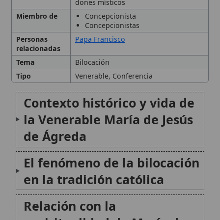
El fenómeno de la bilocación
en la tradición católica
Relación con la
espiritualidad de María de
Jesús de Ágreda
Discusiones teológicas y
controversias
Relevancia actual y legado
Citas y referencias
Modificado el 6 de febrero de 2026 •
FideScore™ 6.08
•
Citar este
artículo
•
Paq. Scorm (LMS)
•
Sugerir mejora
•
Compartir artículo
•
Imprimir artículo
•
Generar QR
•
Instalar aplicación