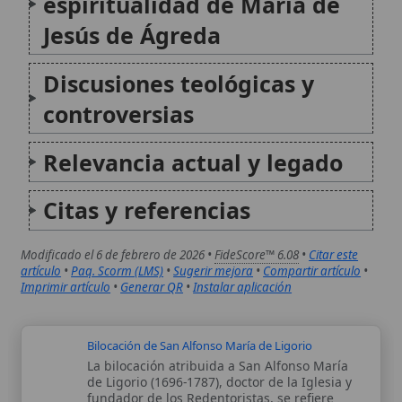
Bilocación de San Alfonso María de Ligorio
La bilocación atribuida a San Alfonso María
de Ligorio (1696-1787), doctor de la Iglesia y
fundador de los Redentoristas, se refiere
principalmente a un episodio prodigioso
ocurrido en 1774, en el que el santo habría
estado presente espiritualmente junto al...
Bilocación de San Antonio de Padua
La bilocación atribuida a San Antonio de
Padua, un fenómeno milagroso en el que una
persona se encuentra físicamente presente
en dos lugares distintos al mismo tiempo, no
cuenta con evidencia directa en las fuentes
católicas tradicionales disponibles. Aunque
la...
Autor:
Comité editorial
Artículo supervisado por el Comité
editorial de Wikitólica. Las afirmaciones
del artículo están basadas y contrastadas