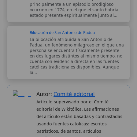
usando fuentes catolicas: escritos
patrísticos, de santos, artículos
teológicos, documentos históricos, actas
de concilios, encíclicas, fuentes
magisteriales y documentos oficiales de
la Iglesia.
Proceso editorial →
Wikitólica © 2026
. Enciclopedia del patrimonio doctrinal,
histórico y litúrgico de la Iglesia Católica. Parte de la red formativa
de
Curso Católico
,
Buscador Católico
y
Custodio Animae
. Con
analíticas anónimas. Licencia
CC BY-SA
(texto). Editado en
Valencia, España.
ISSN: 3101-7339
. Bajo el patrocinio de San
Carlo Acutis.
Sobre nosotros
Categorias
Proceso editorial
Más visitados
Publicación seriada
Nuevas entradas
Datos abiertos
Cambios recientes
Estadísticas
Aplicaciones
Aviso legal
Kit de Prensa
Política de privacidad
Widgets para tu web
✦ SÍGUENOS EN
Canal de WhatsApp