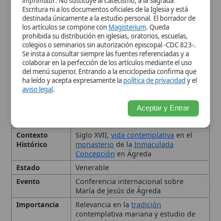
Contexto
Siglo XVII,
vida contemplativa
en el
Histórico
monasterio
de la
Inmaculada
Concepción
en Ágreda
Estado
Venerable
Evento
Conferencia internacional sobre
María de Jesús de Ágreda
Importancia
Relevancia en la
tradición
contemplativa mariana y estudio de
dones místicos
Miembro de
Concepcionista
Concepcionistas
Personas
Papa Francisco
relacionadas
Tema
Bilocación
Tipo
Venerable, Conferencia
Contexto histórico y vida de
la Venerable María de Jesús
de Ágreda