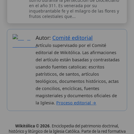
patrísticos, de santos, artículos
teológicos, documentos históricos, actas
de concilios, encíclicas, fuentes
magisteriales y documentos oficiales de
la Iglesia.
Proceso editorial →
Wikitólica © 2026
. Enciclopedia del patrimonio doctrinal,
histórico y litúrgico de la Iglesia Católica. Parte de la red formativa
de
Curso Católico
,
Buscador Católico
y
Custodio Animae
. Con
analíticas anónimas. Licencia
CC BY-SA
(texto). Editado en
Valencia, España.
ISSN: 3101-7339
. Bajo el patrocinio de San
Carlo Acutis.
Sobre nosotros
Categorias
Proceso editorial
Más visitados
Publicación seriada
Nuevas entradas
Datos abiertos
Cambios recientes
Estadísticas
Aplicaciones
Aviso legal
Kit de Prensa
Política de privacidad
Widgets para tu web
✦ SÍGUENOS EN
Canal de WhatsApp