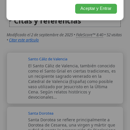
Santo Cáliz de Valencia
El Santo Cáliz de Valencia, también conocido
como el Santo Grial en ciertas tradiciones, es
un recipiente sagrado venerado en la
Catedral de Valencia (España) como posible
vaso utilizado por Jesucristo en la Última
Cena. Según relatos históricos y
devocionales...
Santa Dorotea
Santa Dorotea se refiere principalmente a
Dorotea de Cesarea, una virgen y mártir que
sufrió durante la persecución de Diocleciano
en el año 311. Es venerada por su
inquebrantable fe y el milagro de las flores y
frutos celestiales que...
Autor:
Comité editorial
Artículo supervisado por el Comité
editorial de Wikitólica. Las afirmaciones
del artículo están basadas y contrastadas
usando fuentes catolicas: escritos