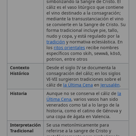
forma tradicional incluye pie, tallo,
nudo y copa, y está regulado por la
tradición
y normativa eclesiástica. En
los
ritos orientales
recibe nombres
específicos como skih, sewwā, kōsō,
potrion, entre otros
Contexto
Desde el siglo IV se documenta la
Histórico
consagración del cáliz; en los siglos
VI-VII surgieron tradiciones sobre el
cáliz de
la Última Cena
en
Jerusalén
.
Historia
Aunque no se conserva el cáliz de
la
Última Cena
, varios vasos han sido
venerados como tal a lo largo de la
historia, como el catino de Génova y
una copa de ágata en Valencia.
Interpretación
Se usa metonímicamente para
Tradicional
referirse a la sangre de Cristo y
metafóricamente para simbolizar la
Pasión.
Simbolismo
Representa la Sangre del Nuevo
Pacto, la Pasión de Jesús, el misterio
de
fe
y la remisión de los pecados.
Tipo
Arte sacro
, IV