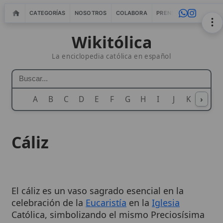
CATEGORÍAS
NOSOTROS
COLABORA
PRENSA
WEBMASTERS
IN
Wikitólica
La enciclopedia católica en español
A
B
C
D
E
F
G
H
I
J
K
›
L
M
N
Cáliz
El cáliz es un vaso sagrado esencial en la
celebración de la
Eucaristía
en la
Iglesia
Católica, simbolizando el mismo Preciosísima
Sangre de Cristo
. Este recipiente contiene el
vino que se transustancia en la
Sangre de