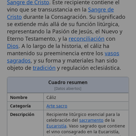
Cristo
durante la Consagración. Su significado
se extiende más allá de su función litúrgica,
representando la Pasión de Jesús, el Nuevo y
Eterno Testamento, y la
reconciliación
con
Dios
. A lo largo de la historia, el cáliz ha
mantenido su preeminencia entre los
vasos
sagrados
, y su forma y materiales han sido
objeto de
tradición
y regulación eclesiástica.
Cuadro resumen
[Datos abiertos]
Nombre
Cáliz
Categoría
Arte sacro
Descripción
Recipiente litúrgico esencial para la
celebración del
sacramento
de la
Eucaristía
. Vaso sagrado que contiene
el vino consagrado en la Eucaristía,
simbolizando la Sangre de Cristo. El
cáliz es el vaso litúrgico que contiene
el vino destinado a la consagración;
mediante la transustanciación el vino
se convierte en la Sangre de Cristo. Su