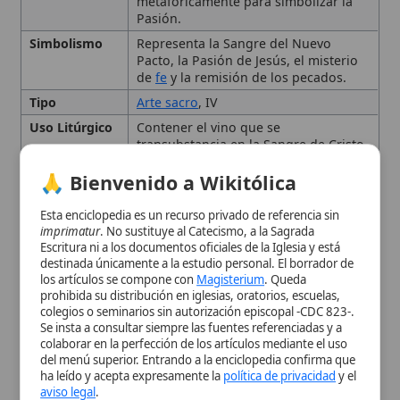
Uso Litúrgico
Contener el vino que se
transubstancia en la Sangre de Cristo
durante la
Misa
.
🙏 Bienvenido a Wikitólica
Naturaleza y Significado
Esta enciclopedia es un recurso privado de referencia sin
imprimatur
. No sustituye al Catecismo, a la Sagrada
Litúrgico del Cáliz
Escritura ni a los documentos oficiales de la Iglesia y está
destinada únicamente a la estudio personal. El borrador de
los artículos se compone con
Magisterium
. Queda
Historia y Desarrollo
prohibida su distribución en iglesias, oratorios, escuelas,
colegios o seminarios sin autorización episcopal -CDC 823-.
Se insta a consultar siempre las fuentes referenciadas y a
Descripción y Composición
colaborar en la perfección de los artículos mediante el uso
del menú superior. Entrando a la enciclopedia confirma que
ha leído y acepta expresamente la
política de privacidad
y el
El Cáliz en la Eucaristía como
aviso legal
.
Misterio Central
Aceptar y Entrar
Citas y referencias
Modificado el 2 de septiembre de 2025 •
FideScore™ 8.40
• 52 visitas
•
Citar este artículo