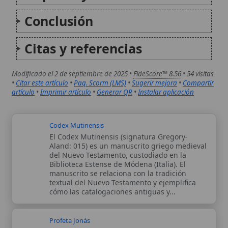
textual del Nuevo Testamento y ejemplifica
cómo las catalogaciones antiguas y...
Profeta Jonás
Jonás es uno de los profetas menores del
Antiguo Testamento cuya breve pero intensa
historia ha inspirado a la Iglesia a lo largo de
los siglos. Su relato, que combina llamado
divino, huida, castigo, arrepentimiento y
misericordia universal, sirve de...
Autor:
Comité editorial
Artículo supervisado por el Comité
editorial de Wikitólica. Las afirmaciones
del artículo están basadas y contrastadas
usando fuentes catolicas: escritos
patrísticos, de santos, artículos
teológicos, documentos históricos, actas
de concilios, encíclicas, fuentes
magisteriales y documentos oficiales de
la Iglesia.
Proceso editorial →