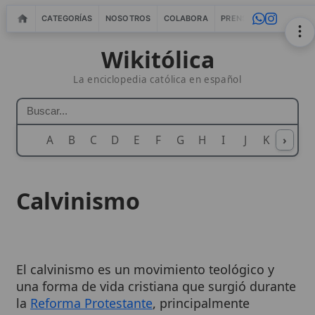
CATEGORÍAS
NOSOTROS
COLABORA
PRENSA
WEBMASTERS
IN
Wikitólica
La enciclopedia católica en español
A
B
C
D
E
F
G
H
I
J
K
›
L
M
N
Calvinismo
El calvinismo es un movimiento teológico y
una forma de vida cristiana que surgió durante
la
Reforma Protestante
, principalmente
asociado con el teólogo francés Juan Calvino.
Se caracteriza por una fuerte énfasis en la