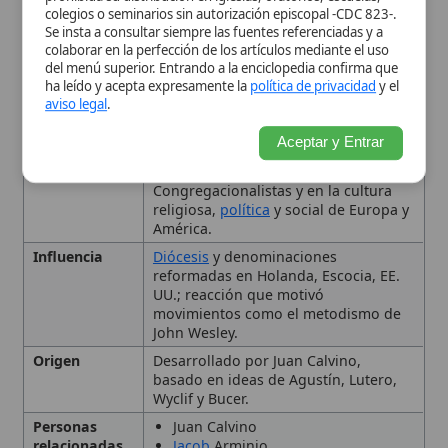
reformadas en Holanda, Escocia, EE.
UU.; reacción que motivó
movimientos como el metodismo de
John Wesley.
Origen
Desarrollado por Juan Calvino,
basado en ideas de Agustín, Lutero,
Wyclif y Bucer.
Personas
Juan Calvino
relacionadas
Jacob
Arminio
Santo Tomás de Aquino
Reginald Garrigou-Lagrange.
Tipo
Doctrina
Orígenes y Desarrollo
Doctrina Calvinista Central
(TULIP)
La Predestinación en el
Calvinismo