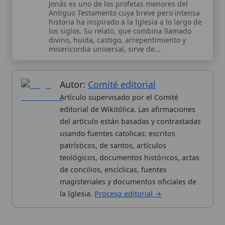
Wikitólica © 2026
. Enciclopedia del patrimonio doctrinal,
histórico y litúrgico de la Iglesia Católica. Parte de la red formativa
de
Curso Católico
,
Buscador Católico
y
Custodio Animae
. Con
analíticas anónimas. Licencia
CC BY-SA
(texto). Editado en
Valencia, España.
ISSN: 3101-7339
. Bajo el patrocinio de San
Carlo Acutis.
Sobre nosotros
Categorias
Proceso editorial
Más visitados
Publicación seriada
Nuevas entradas
Datos abiertos
Cambios recientes
Estadísticas
Aplicaciones
Aviso legal
Kit de Prensa
Política de privacidad
Widgets para tu web
✦ SÍGUENOS EN
Canal de WhatsApp
Únete · publicación regular
Perfil de Instagram
Síguenos · @wikitolica