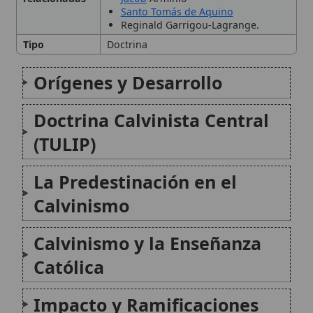
Calvinismo y la Enseñanza
Católica
Impacto y Ramificaciones
Conclusión
Citas y referencias
Modificado el 2 de septiembre de 2025 •
FideScore™ 8.56
• 54 visitas
•
Citar este artículo
•
Paq. Scorm (LMS)
•
Sugerir mejora
•
Compartir
artículo
•
Imprimir artículo
•
Generar QR
•
Instalar aplicación
Codex Mutinensis
El Codex Mutinensis (signatura Gregory-
Aland: 015) es un manuscrito griego medieval
del Nuevo Testamento, custodiado en la
Biblioteca Estense de Módena (Italia). El
manuscrito se relaciona con la tradición