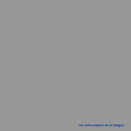
Ver información de la imagen
Cuadro resumen
[Datos abiertos]
Nombre
Calvinismo
Categoría
Término
Descripción
Teología
reformada que resume sus
doctrinas en el acrónimo TULIP.
Movimiento teológico protestante
surgido en la Reforma del siglo XVI,
centrado en la soberanía de Dios y la
predestinación