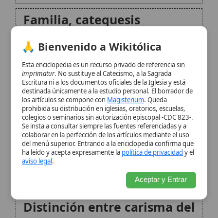
destinada únicamente a la estudio personal. El borrador de
formación
los artículos se compone con
Magisterium
. Queda
prohibida su distribución en iglesias, oratorios, escuelas,
colegios o seminarios sin autorización episcopal -CDC 823-.
Formación litúrgico-pastoral
Se insta a consultar siempre las fuentes referenciadas y a
en la vida de la Iglesia
colaborar en la perfección de los artículos mediante el uso
del menú superior. Entrando a la enciclopedia confirma que
ha leído y acepta expresamente la
política de privacidad
y el
Gobierno eclesial y papel de
aviso legal
.
los responsables
Aceptar y Entrar
Distinción entre carisma del
Camino y disciplina litúrgica
particular
Recepción, frutos y
proyección misionera
Conclusión