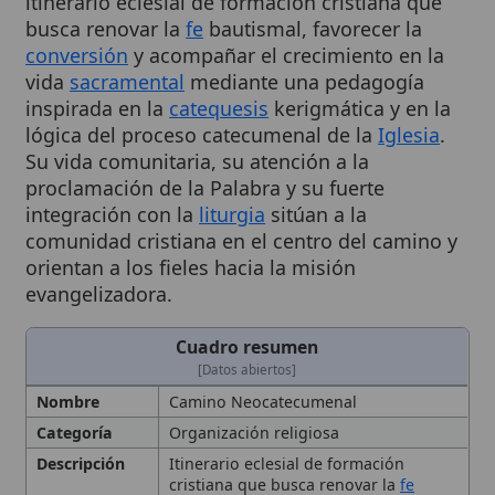
conversión
y acompañar el crecimiento en la
vida
sacramental
mediante una pedagogía
inspirada en la
catequesis
kerigmática y en la
lógica del proceso catecumenal de la
Iglesia
.
Su vida comunitaria, su atención a la
proclamación de la Palabra y su fuerte
integración con la
liturgia
sitúan a la
comunidad cristiana en el centro del camino y
orientan a los fieles hacia la misión
evangelizadora.
Cuadro resumen
[Datos abiertos]
Nombre
Camino Neocatecumenal
Categoría
Organización religiosa
Descripción
Itinerario eclesial de formación
cristiana que busca renovar la
fe
bautismal, favorecer la
conversión
y
acompañar el crecimiento
sacramental
mediante una pedagogía
kerigmática y vida comunitaria