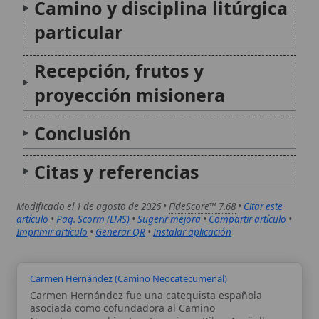
Citas y referencias
Modificado el 1 de agosto de 2026 •
FideScore™ 7.68
•
Citar este
artículo
•
Paq. Scorm (LMS)
•
Sugerir mejora
•
Compartir artículo
•
Imprimir artículo
•
Generar QR
•
Instalar aplicación
Carmen Hernández (Camino Neocatecumenal)
Carmen Hernández fue una catequista española
asociada como cofundadora al Camino
Neocatecumenal junto a Francisco «Kiko» Argüello, y
su figura aparece vinculada en los discursos
pontificios al anuncio cristiano, la conversión interior
y la comunión eclesial.
Catequistas Itinerantes (Camino Neocatecumenal)
Los catequistas itinerantes del Camino
Neocatecumenal representan una figura clave en el
itinerario de formación cristiana promovido por este
movimiento eclesial, fundado en la segunda mitad
del siglo XX. Estos laicos, formados en profundidad
en la doctrina católica y el...