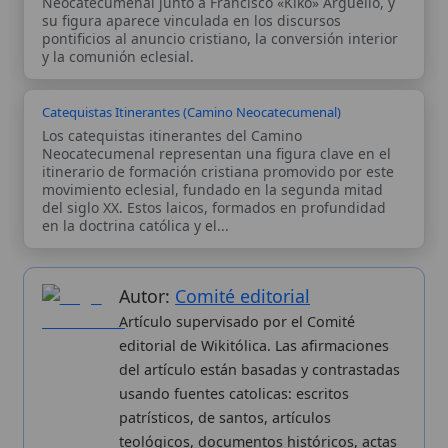
Autor:
Comité editorial
Artículo supervisado por el Comité
editorial de Wikitólica. Las afirmaciones
del artículo están basadas y contrastadas
usando fuentes catolicas: escritos
patrísticos, de santos, artículos
teológicos, documentos históricos, actas
de concilios, encíclicas, fuentes
magisteriales y documentos oficiales de
la Iglesia.
Proceso editorial →
Wikitólica © 2026
. Enciclopedia del patrimonio doctrinal,
histórico y litúrgico de la Iglesia Católica. Parte de la red formativa
de
Curso Católico
,
Buscador Católico
y
Custodio Animae
. Con
analíticas anónimas. Licencia
CC BY-SA
(texto). Editado en
Valencia, España.
ISSN: 3101-7339
. Bajo el patrocinio de San
Carlo Acutis.
Sobre nosotros
Categorias
Proceso editorial
Más visitados
Publicación seriada
Nuevas entradas
Datos abiertos
Cambios recientes