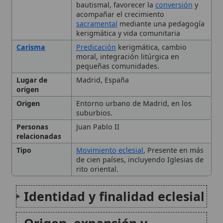
Carisma
Predicación
kerigmática, cambio
moral, integración litúrgica en
pequeñas comunidades.
Lugar de
Madrid, España
origen
Origen
Entorno urbano de Madrid, en los
suburbios.
Personas
Juan Pablo II
relacionadas
Tipo
Movimiento eclesial
, Presente en más
de cien países, incluyendo Iglesias de
rito oriental.
Identidad y finalidad eclesial
Origen, expansión y
presencia en las Iglesias
particulares
Carisma del Camino y su