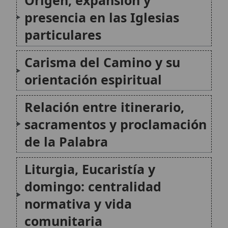
orientación espiritual
Relación entre itinerario,
sacramentos y proclamación
de la Palabra
Liturgia, Eucaristía y
domingo: centralidad
normativa y vida
comunitaria
Familia, catequesis
doméstica y misión
🙏 Bienvenido a Wikitólica
Estructura pedagógica del
Esta enciclopedia es un recurso privado de referencia sin
imprimatur
. No sustituye al Catecismo, a la Sagrada
itinerario: etapas de
Escritura ni a los documentos oficiales de la Iglesia y está