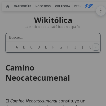
CATEGORÍAS
NOSOTROS
COLABORA
PRENSA
WEBMASTERS
IN
Wikitólica
La enciclopedia católica en español
A
B
C
D
E
F
G
H
I
J
K
›
L
M
N
Camino
Neocatecumenal
El
Camino Neocatecumenal
constituye un
itinerario eclesial de formación cristiana que
busca renovar la
fe
bautismal, favorecer la