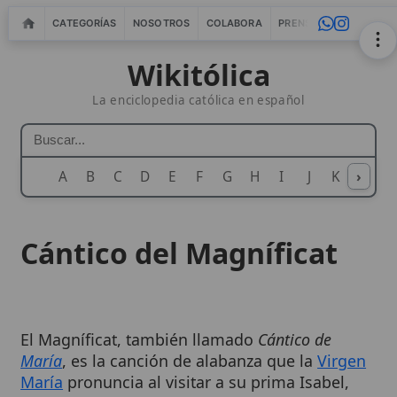
CATEGORÍAS
NOSOTROS
COLABORA
PRENSA
WEBMASTERS
IN
Wikitólica
La enciclopedia católica en español
A
B
C
D
E
F
G
H
I
J
K
›
L
M
N
Cántico del Magníficat
El Magníficat, también llamado
Cántico de
María
, es la canción de alabanza que la
Virgen
María
pronuncia al visitar a su prima Isabel,
según el
Evangelio
de Lucas (1,46-55). Este
himno ha pasado de la simple narración