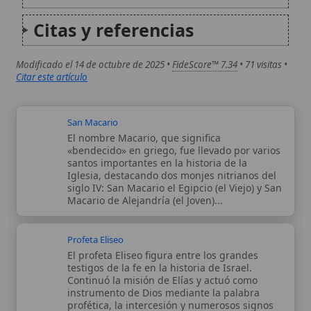
Profeta Eliseo
El profeta Eliseo figura entre los grandes
testigos de la fe en la historia de Israel.
Continuó la misión de Elías y actuó como
instrumento de Dios mediante la palabra
profética, la intercesión y numerosos signos
milagrosos: socorrió a los...
Autor:
Comité editorial
Artículo supervisado por el Comité
editorial de Wikitólica. Las afirmaciones
del artículo están basadas y contrastadas
usando fuentes catolicas: escritos
patrísticos, de santos, artículos
teológicos, documentos históricos, actas
de concilios, encíclicas, fuentes
magisteriales y documentos oficiales de
la Iglesia.
Proceso editorial →