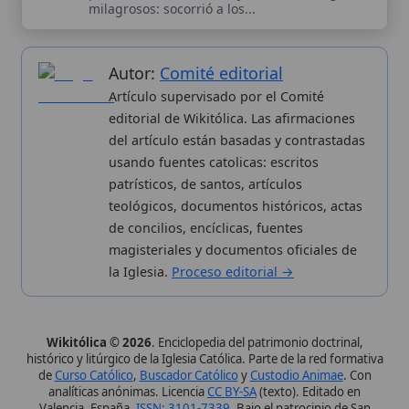
Wikitólica © 2026
. Enciclopedia del patrimonio doctrinal,
histórico y litúrgico de la Iglesia Católica. Parte de la red formativa
de
Curso Católico
,
Buscador Católico
y
Custodio Animae
. Con
analíticas anónimas. Licencia
CC BY-SA
(texto). Editado en
Valencia, España.
ISSN: 3101-7339
. Bajo el patrocinio de San
Carlo Acutis.
Sobre nosotros
Categorias
Proceso editorial
Más visitados
Publicación seriada
Nuevas entradas
Datos abiertos
Cambios recientes
Estadísticas
Aplicaciones
Aviso legal
Kit de Prensa
Política de privacidad
Widgets para tu web
✦ SÍGUENOS EN
Canal de WhatsApp
Únete · publicación regular
Perfil de Instagram
Síguenos · @wikitolica