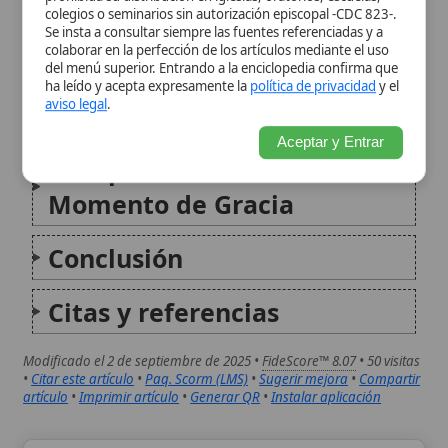
Momento de Gracia
Conclusión
Citas y referencias
Modificado el 2 de septiembre de 2025 •
FideScore™ 8.07
• 50 visitas
•
Citar este artículo
•
Paq. Scorm (LMS)
•
Sugerir mejora
•
Compartir
artículo
•
Imprimir artículo
•
Generar QR
•
Instalar aplicación
Audiencia general
La Audiencia general es el encuentro semanal o
periódico en el que el Papa dirige la palabra a los
fieles reunidos en la Plaza de San Pedro o en otros
espacios del Vaticano, ofreciendo saludos,
bendiciones apostólicas y reflexiones sobre...
Instrucción General del Misal Romano
La Instrucción General del Misal Romano (IGMR)
reúne las normas y principios que ordenan la
celebración de la Misa en el rito romano. Presenta la