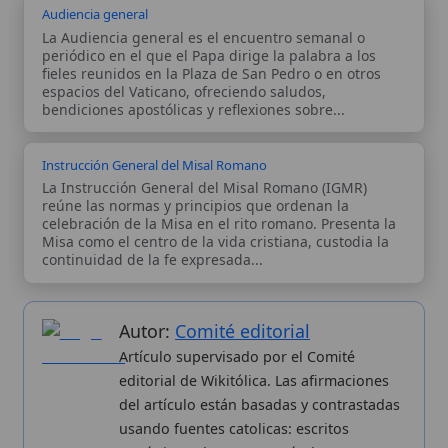
Misa como el centro de la vida cristiana, custodia la
continuidad de la fe expresada...
Autor:
Comité editorial
Artículo supervisado por el Comité
editorial de Wikitólica. Las afirmaciones
del artículo están basadas y contrastadas
usando fuentes catolicas: escritos
patrísticos, de santos, artículos
teológicos, documentos históricos, actas
de concilios, encíclicas, fuentes
magisteriales y documentos oficiales de
la Iglesia.
Proceso editorial →
Wikitólica © 2026
. Enciclopedia del patrimonio doctrinal,
histórico y litúrgico de la Iglesia Católica. Parte de la red formativa
de
Curso Católico
,
Buscador Católico
y
Custodio Animae
. Con
analíticas anónimas. Licencia
CC BY-SA
(texto). Editado en
Valencia, España.
ISSN: 3101-7339
. Bajo el patrocinio de San
Carlo Acutis.