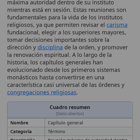
fundamentales para la vida de los institutos
religiosos, ya que permiten revisar el
carisma
fundacional, elegir a los superiores mayores,
tomar decisiones importantes sobre la
dirección y
disciplina
de la orden, y promover
la renovación espiritual. A lo largo de la
historia, los capítulos generales han
evolucionado desde los primeros sistemas
monásticos hasta convertirse en una
característica casi universal de las órdenes y
congregaciones religiosas
.
Cuadro resumen
[Datos abiertos]
Nombre
Capítulo general
Categoría
Término
Descripción
Reunión máxima de autoridad dentro
de un instituto religioso para elegir
superiores, renovar el
carisma
y
establecer normas. Asamblea de
representantes de una orden o