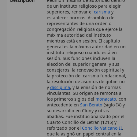
congregación religiosa que ejerce la
máxima autoridad del instituto
mientras está en sesión. El capítulo
general es la máxima autoridad en un
instituto religioso cuando está en
sesión. Sus funciones incluyen la
elección del superior general y sus
consejeros, la renovación espiritual y
la protección del carisma fundacional,
la resolución de asuntos de gobierno
y
disciplina
, y la emisión de normas
vinculantes. Su origen se remonta a
los primeros siglos del
monacato
, con
antecedente en
San Benito
(siglo IX) y
su desarrollo en Cluny y otras
abadías. Fue institucionalizado por el
Cuarto Concilio de Letrán (1215) y
reforzado por el
Concilio Vaticano II
,
que le asignó un papel central en la
renovación de los institutos religiosos
Contexto
Se rastrea hasta el siglo IX con
San
Histórico
Benito
; se popularizó en Cluny y otras
reformas monásticas; consolidado
por el Concilio de Letrán (1215) y
fortalecido por el
Concilio Vaticano II
.