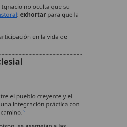
 Ignacio no oculta que su
storal
:
exhortar
para que la
articipación en la vida de
lesial
tre el pueblo creyente y el
 una integración práctica con
l camino.
6
bispo, se asemejan a las