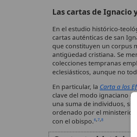
Las cartas de Ignacio y
En el estudio histórico-teoló
cartas auténticas de san Ig
que constituyen un corpus 
antigüedad cristiana. Se m
colecciones tempranas empl
eclesiásticos, aunque no to
En particular, la
Carta a los E
clave del modo ignaciano d
una suma de individuos, si
ordenado por el ministerio 
,
,
con el obispo.
6
7
8