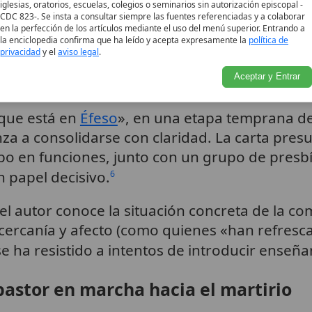
de la carta a los
iglesias, oratorios, escuelas, colegios o seminarios sin autorización episcopal -
Tipo
CDC 823-. Se insta a consultar siempre las fuentes referenciadas y a colaborar
en la perfección de los artículos mediante el uso del menú superior. Entrando a
Enlaces
la enciclopedia confirma que ha leído y acepta expresamente la
política de
privacidad
y el
aviso legal
.
relacionados
iana del siglo II
Aceptar y Entrar
 «que está en
Éfeso
», en una etapa temprana de
nza a consolidarse con claridad. La carta pr
po en funciones, junto con un grupo de presbít
un papel decisivo.
6
el autor conoce la situación concreta de la co
cercanía y afecto (como quienes «han refresc
e ha resistido a intentos de introducir enseñ
pastor en marcha hacia el martirio