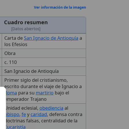
Ver información de la imagen
Cuadro resumen
[Datos abiertos]
Carta de
San Ignacio de Antioquía
a
los Efesios
Obra
c. 110
San Ignacio de Antioquía
Primer siglo del cristianismo,
escrito durante el viaje de Ignacio a
Roma
para su
martirio
bajo el
emperador Trajano
Unidad eclesial,
obediencia
al
obispo
,
fe
y
caridad
, defensa contra
doctrinas falsas, centralidad de la
Eucaristía