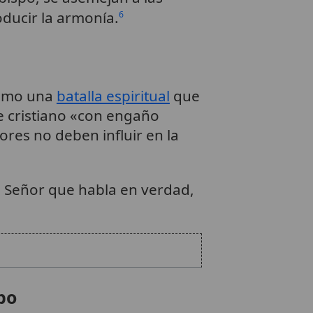
ducir la armonía.
6
como una
batalla espiritual
que
e cristiano «con engaño
res no deben influir en la
l Señor que habla en verdad,
po