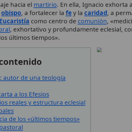
aje hacia el
martirio
. En ella, Ignacio exhorta
l
obispo
, a fortalecer la
fe
y la
caridad
, a perm
Eucaristía
como centro de
comunión
, «medic
oral
, exhortativo y profundamente eclesial, co
los últimos tiempos».
 contenido
: autor de una teología
arta a los Efesios
os reales y estructura eclesial
pales
cia de los «últimos tiempos»
 pastoral