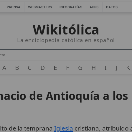
PRENSA
WEBMASTERS
INFOGRAFÍAS
APPS
DATOS
Wikitólica
La enciclopedia católica en español
A
B
C
D
E
F
G
H
I
J
K
acio de Antioquía a los 
ito de la temprana
Iglesia
cristiana, atribuido