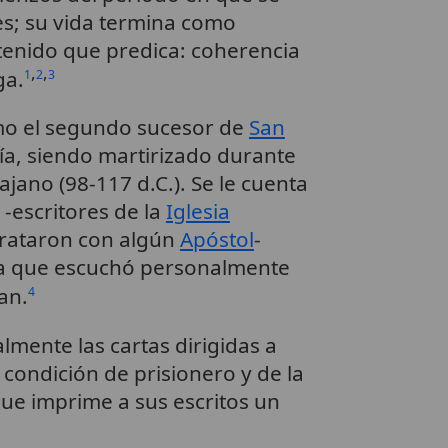
es; su vida termina como
tenido que predica: coherencia
,
,
ga.
1
2
3
mo el segundo sucesor de
San
ía, siendo martirizado durante
jano (98-117 d.C.). Se le cuenta
 -escritores de la
Iglesia
rataron con algún
Apóstol
-
a que escuchó personalmente
an.
4
mente las cartas dirigidas a
 condición de prisionero y de la
 que imprime a sus escritos un