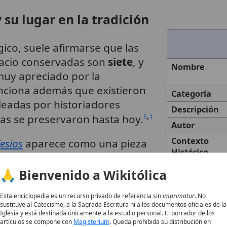
 su lugar en la tradición
gico, suele afirmarse que las
nacio conservadas son
siete
, y
Nombre
muy apreciado por la
enciona además que existieron
Categoría
eadas por historiadores
Descripción
,
das se preservaron hasta hoy.
5
1
Autor
Contexto
fesios
aparece como una pieza
Histórico
e pensar la
Iglesia
: no como
no como un
cuerpo visible
🙏 Bienvenido a Wikitólica
y sostenido por la
comunión
Tema
Esta enciclopedia es un recurso privado de referencia sin
imprimatur
. No
sustituye al Catecismo, a la Sagrada Escritura ni a los documentos oficiales de la
Iglesia y está destinada únicamente a la estudio personal. El borrador de los
artículos se compone con
Magisterium
. Queda prohibida su distribución en