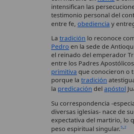
intensifican las persecucion
testimonio personal del con
entre fe,
obediencia
y entre
La
tradición
lo reconoce co
Pedro
en la sede de Antioqu
el reinado del emperador Tra
entre los Padres Apostólicos
primitiva
que conocieron o t
porque la
tradición
atestigu
la
predicación
del
apóstol
Ju
Su correspondencia -especial
diversas iglesias- nace de su
expectativa del martirio, lo
,
peso espiritual singular.
5
2