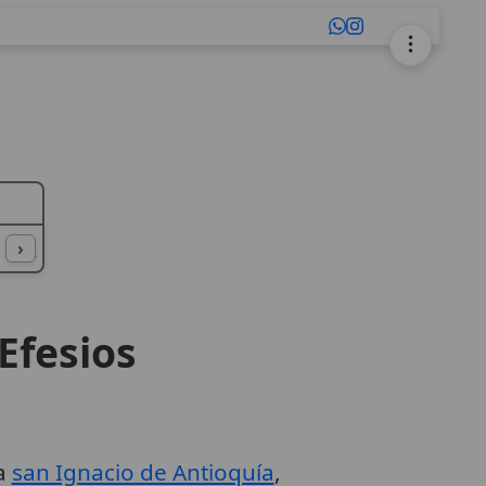
L
M
N
O
P
Q
R
S
T
U
›
Efesios
 a
san Ignacio de Antioquía
,