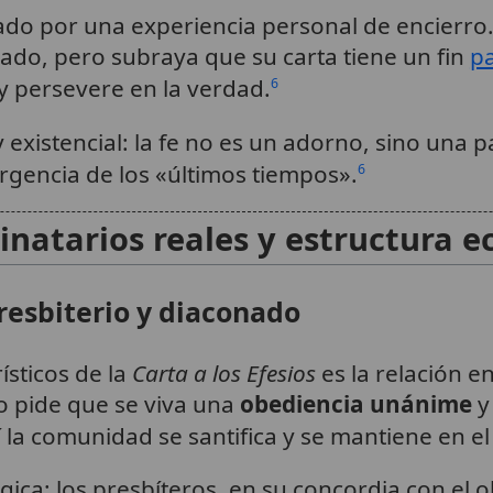
ado por una experiencia personal de encierro.
nado, pero subraya que su carta tiene un fin
pa
 persevere en la verdad.
6
 existencial: la fe no es un adorno, sino una p
urgencia de los «últimos tiempos».
6
inatarios reales y estructura ec
presbiterio y diaconado
ísticos de la
Carta a los Efesios
es la relación en
o pide que se viva una
obediencia unánime
y
sí la comunidad se santifica y se mantiene en e
a: los presbíteros, en su concordia con el o