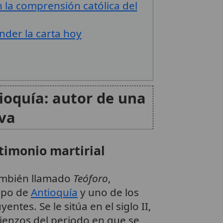
n la comprensión católica del
nder la carta hoy
ioquía: autor de una
iva
timonio martirial
también llamado
Teóforo
,
ispo de
Antioquía
y uno de los
ntes. Se le sitúa en el siglo II,
enzos del periodo en que se