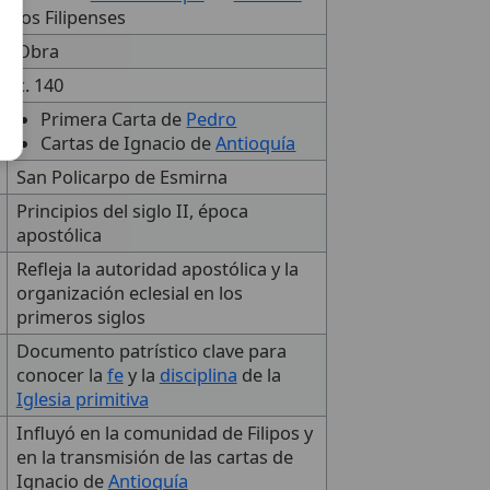
los Filipenses
Obra
c. 140
Primera Carta de
Pedro
Cartas de Ignacio de
Antioquía
San Policarpo de Esmirna
Principios del siglo II, época
apostólica
Refleja la autoridad apostólica y la
organización eclesial en los
primeros siglos
Documento patrístico clave para
conocer la
fe
y la
disciplina
de la
Iglesia primitiva
Influyó en la comunidad de Filipos y
en la transmisión de las cartas de
Ignacio de
Antioquía