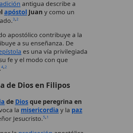
radición
antigua describe a
el
apóstol
Juan
y como un
,
rado.
3
2
o apostólico contribuye a la
tribuye a su enseñanza. De
epístola
es una vía privilegiada
 su fe y el modo con que
,
.
4
2
ia de Dios en Filipos
ia
de
Dios
que peregrina en
nvoca la
misericordia
y la
paz
,
eñor Jesucristo.
5
1
 por la
predicación
apostólica