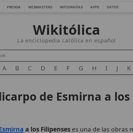
PRENSA
WEBMASTERS
INFOGRAFÍAS
APPS
DATOS
Wikitólica
La enciclopedia católica en español
A
B
C
D
E
F
G
H
I
J
K
icarpo de Esmirna a los 
Esmirna
a los Filipenses
es una de las obras má