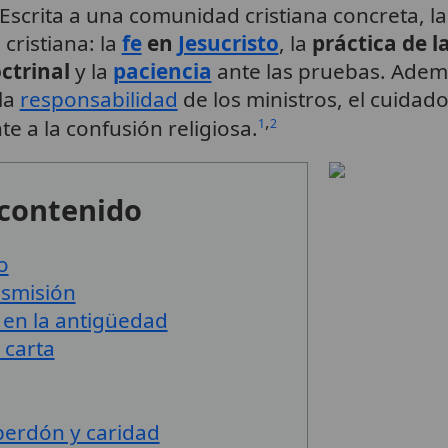
Escrita a una comunidad cristiana concreta, l
cristiana: la
fe
en
Jesucristo
, la
práctica de l
ctrinal
y la
paciencia
ante las pruebas. Además
 la
responsabilidad
de los ministros, el cuidado
,
e a la confusión religiosa.
1
2
 contenido
o
nsmisión
 en la antigüedad
 carta
, perdón y caridad