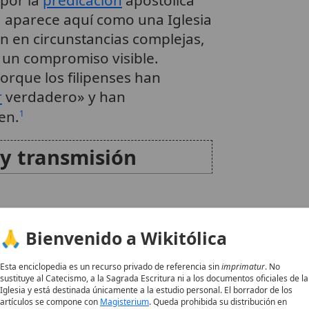
), aparece aquí como una Iglesia
un en circunstancias complejas,
on un compromiso visible.
orque los filipenses han
r
verdadero» y han
en.
1
y transmisión
🙏 Bienvenido a Wikitólica
len situar la redacción de la
rno a
principios del siglo II
, con
Esta enciclopedia es un recurso privado de referencia sin
imprimatur
. No
rcana al
año 140
.
1
sustituye al Catecismo, a la Sagrada Escritura ni a los documentos oficiales de la
Iglesia y está destinada únicamente a la estudio personal. El borrador de los
artículos se compone con
Magisterium
. Queda prohibida su distribución en
Nombre