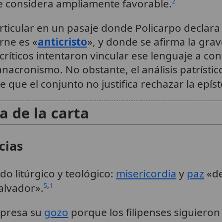
 se considera ampliamente favorable.
2
articular en un pasaje donde Policarpo declar
rne es «
anticristo
», y donde se afirma la grav
críticos intentaron vincular ese lenguaje a con
 anacronismo. No obstante, el análisis patrísti
e que el conjunto no justifica rechazar la epí
a de la carta
cias
udo litúrgico y teológico:
misericordia
y
paz
«de
,
alvador».
5
1
xpresa su
gozo
porque los filipenses siguieron