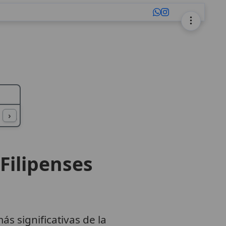
L
M
N
O
P
Q
R
S
T
U
›
Filipenses
s significativas de la