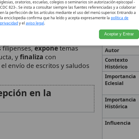
tolar
iglesias, oratorios, escuelas, colegios o seminarios sin autorización episcopal -
CDC 823-. Se insta a consultar siempre las fuentes referenciadas y a colaborar
en la perfección de los artículos mediante el uso del menú superior. Entrando a
Categoría
la enciclopedia confirma que ha leído y acepta expresamente la
política de
en comparación con otras
privacidad
y el
aviso legal
.
Descripción
u densidad doctrinal es notable.
Referencias
Aceptar y Entrar
ilo de exhortación:
comienza
 filipenses,
expone
temas
Autor
ucta, y
finaliza
con
Contexto
 el envío de escritos y saludos
Histórico
Importancia
Eclesial
epción en la
Importancia
Histórica
Influencia