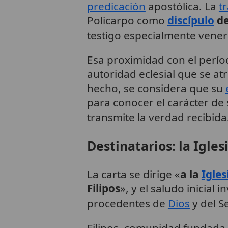
predicación
apostólica. La
t
Policarpo como
discípulo
d
testigo especialmente vene
Esa proximidad con el períod
autoridad eclesial que se a
hecho, se considera que su
para conocer el carácter de
transmite la verdad recibida
Destinatarios: la Igles
La carta se dirige «
a la
Igles
Filipos
», y el saludo inicial i
procedentes de
Dios
y del S
Filipos, comunidad fundada