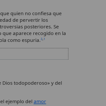
a que quien no confiesa que
edad de pervertir los
troversias posteriores. Se
co que aparece recogido en la
,
stola como espuria.
2
1
 Dios todopoderoso» y del
 el ejemplo del
amor