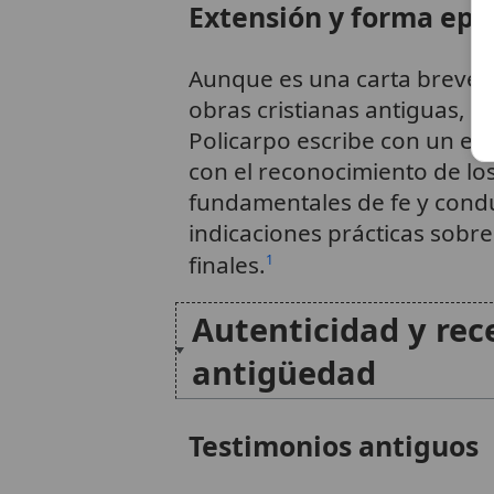
Extensión y forma epis
Aunque es una carta breve 
obras cristianas antiguas, s
Policarpo escribe con un est
con el reconocimiento de los
fundamentales de fe y cond
indicaciones prácticas sobre
finales.
1
Autenticidad y rec
antigüedad
Testimonios antiguos