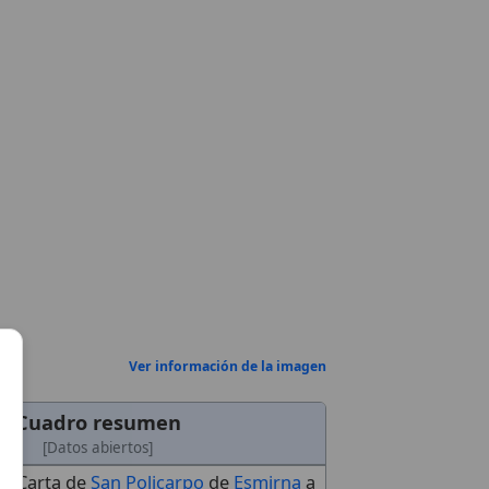
Ver información de la imagen
Cuadro resumen
[Datos abiertos]
Carta de
San Policarpo
de
Esmirna
a