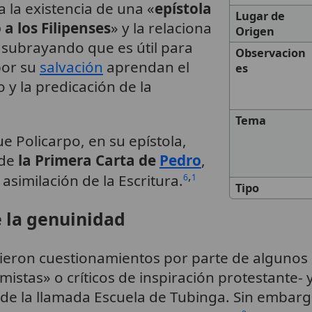
 la existencia de una «
epístola
Lugar de
a los Filipenses
» y la relaciona
Origen
 subrayando que es útil para
Observacion
por su
salvación
aprendan el
es
o y la predicación de la
Tema
e Policarpo, en su epístola,
 de
la Primera Carta de
Pedro
,
,
 asimilación de la Escritura.
6
1
Tipo
e la genuinidad
ieron cuestionamientos por parte de algunos 
stas» o críticos de inspiración protestante- 
 de la llamada Escuela de Tubinga. Sin embargo,