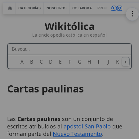
CATEGORÍAS
NOSOTROS
COLABORA
PRENSA
WEBMASTERS
IN
Wikitólica
La enciclopedia católica en español
A
B
C
D
E
F
G
H
I
J
K
›
L
M
N
Cartas paulinas
Las
Cartas paulinas
son un conjunto de
escritos atribuidos al
apóstol
San Pablo
que
forman parte del
Nuevo Testamento
.
Constituyen la mayor parte de la producción
epistolar cristiana primitiva y, a través de su