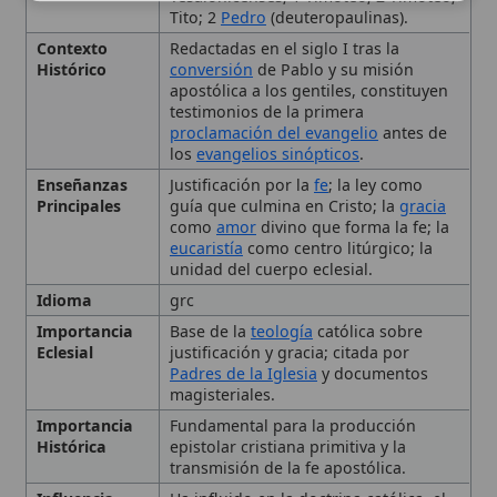
Eclesial
justificación y gracia; citada por
Padres de la Iglesia
y documentos
magisteriales.
Importancia
Fundamental para la producción
Histórica
epistolar cristiana primitiva y la
transmisión de la fe apostólica.
Influencia
Ha influido en la doctrina católica, el
Concilio de Trento
, la
teología
contemporánea y la
liturgia de la
Palabra
.
Tema
Justificación por la fe, gracia, ley y su
cumplimiento,
eucaristía
,
resurrección, unidad de la
Iglesia
Tipo
Documento, Epístolas del Nuevo
Testamento
Clasificación y autenticidad
Contexto histórico y misión
apostólica