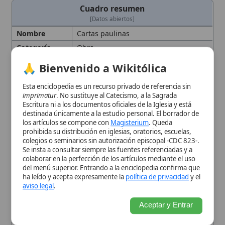
deuteropaulinas (1-2 Timoteo, Tito, 2
colegios o seminarios sin autorización episcopal -CDC 823-.
Pedro
). Han moldeado doctrina,
Se insta a consultar siempre las fuentes referenciadas y a
liturgia
y vida
pastoral
católica. siglo I
colaborar en la perfección de los artículos mediante el uso
d.C
del menú superior. Entrando a la enciclopedia confirma que
ha leído y acepta expresamente la
política de privacidad
y el
Autor
San Pablo (atribución)
aviso legal
.
Contenido
Romanos; 1 Corintios; 2 Corintios;
Gálatas; Efesios; Filipenses;
Aceptar y Entrar
Colosenses; 1 Tesalonicenses; 2
Tesalonicenses; 1 Timoteo; 2 Timoteo;
Tito; 2
Pedro
(deuteropaulinas).
Contexto
Redactadas en el siglo I tras la
Histórico
conversión
de Pablo y su misión
apostólica a los gentiles, constituyen
testimonios de la primera
proclamación del evangelio
antes de
los
evangelios sinópticos
.
Enseñanzas
Justificación por la
fe
; la ley como
Principales
guía que culmina en Cristo; la
gracia
como
amor
divino que forma la fe; la
eucaristía
como centro litúrgico; la
unidad del cuerpo eclesial.
Idioma
grc
Importancia
Base de la
teología
católica sobre