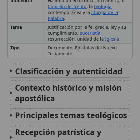
Principales temas teológicos
Recepción patrística y
litúrgica
Impacto en la teología
contemporánea
Conclusión
Citas y referencias
Modificado el 1 de noviembre de 2025 •
FideScore™ 7.46
• 157 visitas
•
Citar este artículo
•
Paq. Scorm (LMS)
•
Sugerir mejora
•
Compartir
artículo
•
Imprimir artículo
•
Generar QR
•
Instalar aplicación
Cartas católicas
Las epístolas católicas son, en el Nuevo Testamento,
un conjunto de siete cartas atribuidas en la tradición