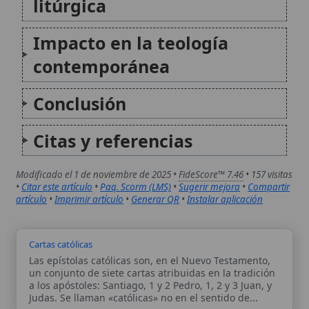
a los apóstoles: Santiago, 1 y 2 Pedro, 1, 2 y 3 Juan, y
Judas. Se llaman «católicas» no en el sentido de...
Diócesis de Novara
La Diócesis de Novara es una circunscripción
eclesiástica católica con sede en la ciudad de Novara,
en el Piamonte (Italia). Su historia se remonta a los
primeros siglos del cristianismo en la región, con San
Gaudencio como figura episcopal destacada...
Autor:
Comité editorial
Artículo supervisado por el Comité
editorial de Wikitólica. Las afirmaciones
del artículo están basadas y contrastadas
usando fuentes catolicas: escritos
patrísticos, de santos, artículos
teológicos, documentos históricos, actas
de concilios, encíclicas, fuentes
magisteriales y documentos oficiales de
la Iglesia.
Proceso editorial →