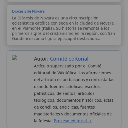
Wikitólica © 2026
. Enciclopedia del patrimonio doctrinal,
histórico y litúrgico de la Iglesia Católica. Parte de la red formativa
de
Curso Católico
,
Buscador Católico
y
Custodio Animae
. Con
analíticas anónimas. Licencia
CC BY-SA
(texto). Editado en
Valencia, España.
ISSN: 3101-7339
. Bajo el patrocinio de San
Carlo Acutis.
Sobre nosotros
Categorias
Proceso editorial
Más visitados
Publicación seriada
Nuevas entradas
Datos abiertos
Cambios recientes
Estadísticas
Aplicaciones
Aviso legal
Kit de Prensa
Política de privacidad
Widgets para tu web
✦ SÍGUENOS EN
Canal de WhatsApp
Únete · publicación regular
Perfil de Instagram
Síguenos · @wikitolica