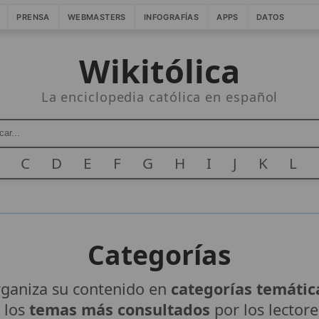
PRENSA
WEBMASTERS
INFOGRAFÍAS
APPS
DATOS
Wikitólica
La enciclopedia católica en español
C
D
E
F
G
H
I
J
K
L
Categorías
rganiza su contenido en
categorías temátic
 los
temas más consultados
por los lector