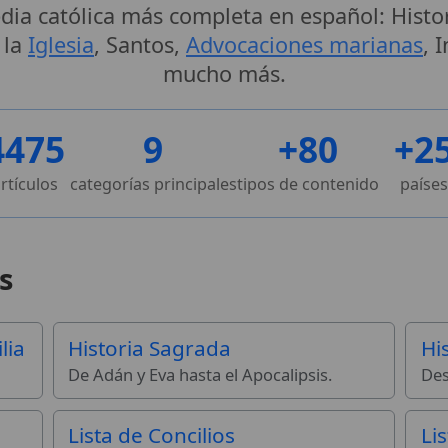
edia católica más completa en español: Histo
 la
Iglesia
, Santos,
Advocaciones marianas
, 
mucho más.
4475
9
+80
+2
rtículos
categorías principales
tipos de contenido
países
s
lia
Historia Sagrada
His
De Adán y Eva hasta el Apocalipsis.
Des
Lista de Concilios
Li