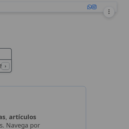
M
N
O
P
Q
R
S
T
U
V
›
as
,
artículos
es. Navega por