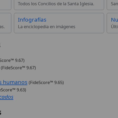
Todos los Concilios de la Santa Iglesia.
San
Infografías
Nu
as.
La enciclopedia en imágenes
Últ
s
Score™ 9.67)
(FideScore™ 9.67)
es humanos
(FideScore™ 9.65)
eScore™ 9.63)
acados
s