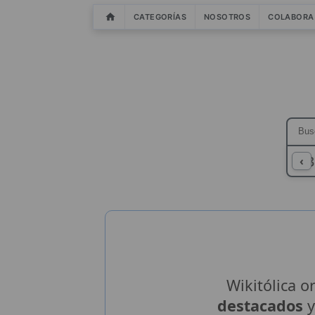
CATEGORÍAS
NOSOTROS
COLABORA
A
B
‹
Wikitólica o
destacados
y