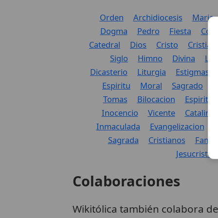
Orden
Archidiocesis
Maria
Dogma
Pedro
Fiesta
Conc
Catedral
Dios
Cristo
Cristian
Siglo
Himno
Divina
Le
Dicasterio
Liturgia
Estigmas
Espiritu
Moral
Sagrado
M
Tomas
Bilocacion
Espiritua
Inocencio
Vicente
Catalina
Inmaculada
Evangelizacion
Sagrada
Cristianos
Famili
Jesucristo
Colaboraciones
Wikitólica también colabora d