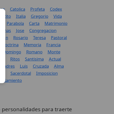
bro
Catolica
Profeta
Codex
Rito
Italia
Gregorio
Vida
z
Parabola
Carta
Matrimonio
manas
Jose
Congregacion
cion
Rosario
Teresa
Pastoral
Doctrina
Memoria
Francia
Domingo
Romano
Monte
mer
Ritos
Santisima
Actual
Padres
Luis
Cruzada
Alma
dia
Sacerdotal
Imposicion
ndamiento
 personalidades para traerte