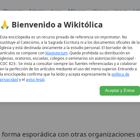
Diocesis
Iglesia
Juan
Milagro
Virgen
Jesus
Li
ilio
Historia
Pablo
Errores
Francisco
Eucaristico
🙏 Bienvenido a Wikitólica
a
Corazon
Solemnidad
Pio
Basilica
Caridad
Cru
on
Teologia
Benedicto
Catolicismo
Clemente
Her
Esta enciclopedia es un recurso privado de referencia sin
imprimatur
. No
sustituye al Catecismo, a la Sagrada Escritura ni a los documentos oficiales de la
Don
Companeros
Misa
Pecado
Navidad
Persecu
Iglesia y está destinada únicamente a la estudio personal. El borrador de los
artículos se compone con
Magisterium
. Queda prohibida su distribución en
ayor
Oracion
Antonio
Nicolas
Camino
Esteban
iglesias, oratorios, escuelas, colegios o seminarios sin autorización episcopal -
l
Agustin
Liturgica
Apostol
Concepcion
Mariana
CDC 823-. Se insta a consultar siempre las fuentes referenciadas y a colaborar
en la perfección de los artículos mediante el uso del menú superior. Entrando a
Juez
Buen
Dialogo
Apostolica
Sacramento
Pri
la enciclopedia confirma que ha leído y acepta expresamente la
política de
privacidad
y el
aviso legal
.
Consagracion
Epistola
Sacramental
Madre
Martin
a
Bautismo
Divino
Santiago
Orientales
Misericor
Aceptar y Entrar
Bonifacio
Humana
Martir
Dogmas
Sociedad
Ma
e forma esporádica con otras organizaciones o