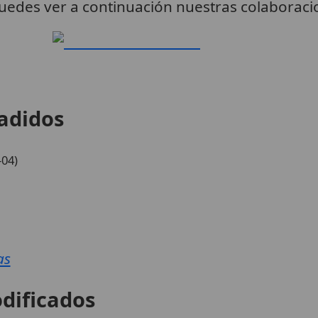
uedes ver a continuación nuestras colaboracio
adidos
-04)
as
dificados