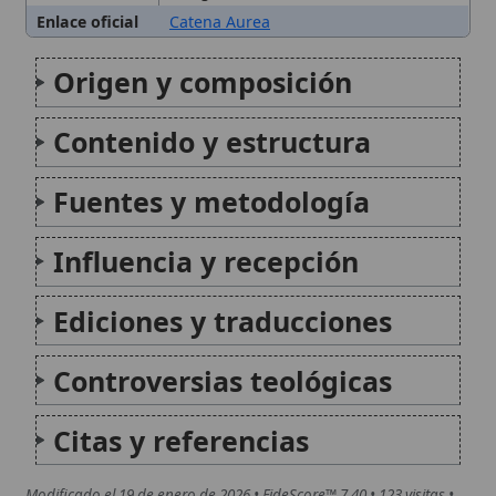
Ediciones y traducciones
Controversias teológicas
Citas y referencias
Modificado el 19 de enero de 2026 •
FideScore™ 7.40
• 123 visitas •
Citar este artículo
Legenda Aurea
La Legenda Aurea, conocida también como Leyenda
Dorada, es una recopilación medieval de vidas de
santos y relatos milagrosos escrita por el dominico
Jacopo de Voragine a mediados del siglo XIII. Su
enorme difusión, tanto en manuscritos como en
imprentas...
Nicolaítas
Los nicolaítas fueron una secta herética mencionada
en el Apocalipsis de san Juan (2:6-15), activa en las
comunidades cristianas de Asia Menor durante el