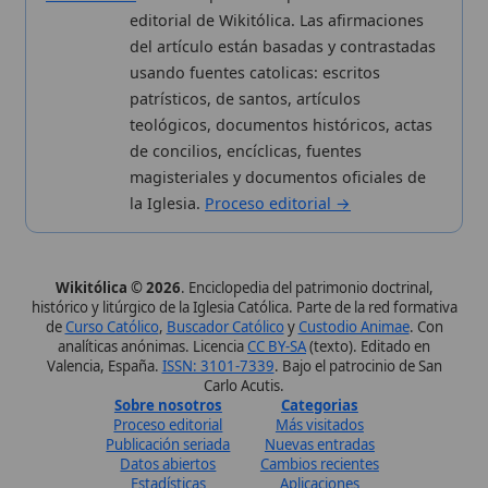
Sobre nosotros
Categorias
Proceso editorial
Más visitados
Publicación seriada
Nuevas entradas
Datos abiertos
Cambios recientes
Estadísticas
Aplicaciones
Aviso legal
Kit de Prensa
Política de privacidad
Widgets para tu web
✦ SÍGUENOS EN
Canal de WhatsApp
Únete · publicación regular
Perfil de Instagram
Síguenos · @wikitolica