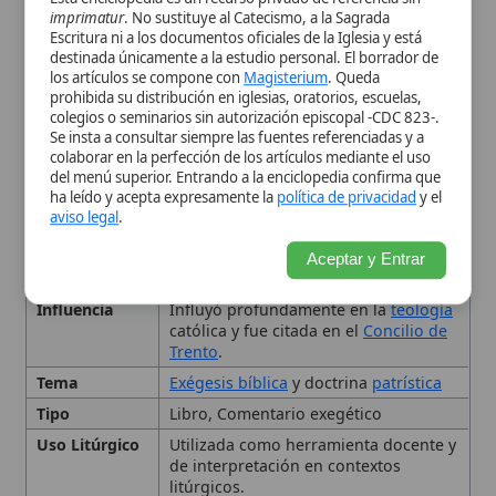
Fecha de
siglo XVI
Aceptar y Entrar
publicación
Influencia
Influyó profundamente en la
teología
católica y fue citada en el
Concilio de
Trento
.
Tema
Exégesis bíblica
y doctrina
patrística
Tipo
Libro, Comentario exegético
Uso Litúrgico
Utilizada como herramienta docente y
de interpretación en contextos
litúrgicos.
Enlace oficial
Catena Aurea
Origen y composición
Contenido y estructura
Fuentes y metodología
Influencia y recepción