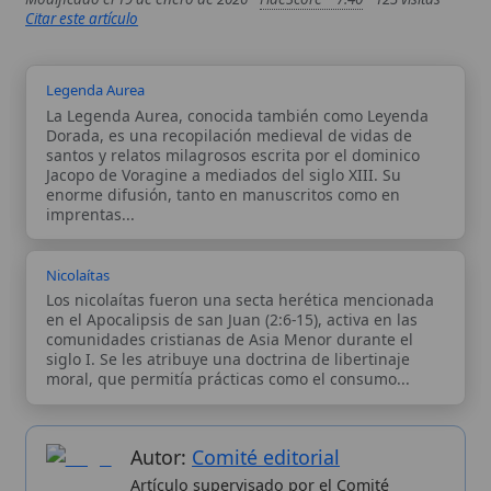
siglo I. Se les atribuye una doctrina de libertinaje
moral, que permitía prácticas como el consumo...
Autor:
Comité editorial
Artículo supervisado por el Comité
editorial de Wikitólica. Las afirmaciones
del artículo están basadas y contrastadas
usando fuentes catolicas: escritos
patrísticos, de santos, artículos
teológicos, documentos históricos, actas
de concilios, encíclicas, fuentes
magisteriales y documentos oficiales de
la Iglesia.
Proceso editorial →
Wikitólica © 2026
. Enciclopedia del patrimonio doctrinal,
histórico y litúrgico de la Iglesia Católica. Parte de la red formativa
de
Curso Católico
,
Buscador Católico
y
Custodio Animae
. Con
analíticas anónimas. Licencia
CC BY-SA
(texto). Editado en
Valencia, España.
ISSN: 3101-7339
. Bajo el patrocinio de San
Carlo Acutis.