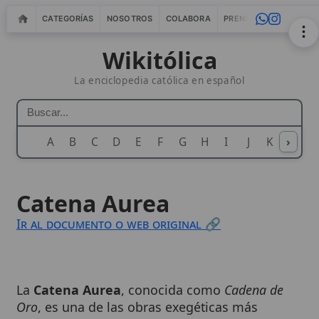
CATEGORÍAS
NOSOTROS
COLABORA
PRENSA
WEBMASTERS
IN
Wikitólica
La enciclopedia católica en español
A
B
C
D
E
F
G
H
I
J
K
›
L
M
N
Catena Aurea
Ir al documento o web original 🔗
La
Catena Aurea
, conocida como
Cadena de
Oro
, es una de las obras exegéticas más
destacadas de
Santo Tomás de Aquino
,
compilada en el siglo XIII. Esta monumental