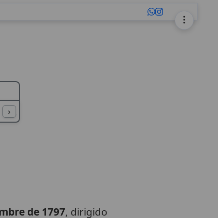
L
M
N
O
P
Q
R
S
T
U
›
embre de 1797
, dirigido