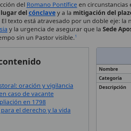
ección del
Romano Pontífice
en circunstancias 
l
lugar del
cónclave
y a la
mitigación del plaz
El texto está atravesado por un doble eje: la
sia
y la urgencia de asegurar que la
Sede Apo
po sin un Pastor visible.
1
 contenido
Nombre
Categoría
toral: oración y vigilancia
Descripción
 en caso de vacante
pliación en 1798
para el derecho y la vida