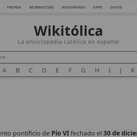
PRENSA
WEBMASTERS
INFOGRAFÍAS
APPS
DATOS
Wikitólica
La enciclopedia católica en español
A
B
C
D
E
F
G
H
I
J
K
e
to pontificio de
Pío VI
fechado el
30 de dici