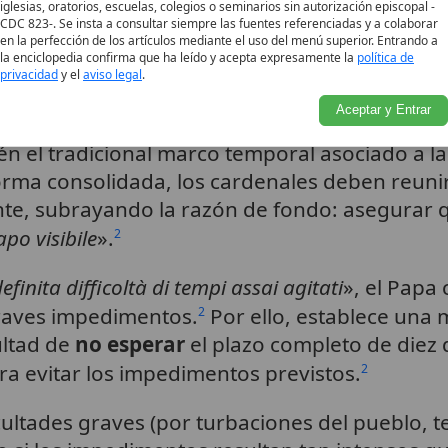
iglesias, oratorios, escuelas, colegios o seminarios sin autorización episcopal -
e el poder de elegir, si fuera necesario, un l
CDC 823-. Se insta a consultar siempre las fuentes referenciadas y a colaborar
la toglie legalmente ai lavori da svolgere
».
1
en la perfección de los artículos mediante el uso del menú superior. Entrando a
la enciclopedia confirma que ha leído y acepta expresamente la
política de
privacidad
y el
aviso legal
.
e diez días
Aceptar y Entrar
 el tradicional marco temporal asociado a la 
ma consolidada, los cardenales deben reunir
ante, subrayando la razón de fondo: asegurar 
apo visibile
».
2
efinita difficoltà di tempi assai agitati
», el Papa
graves impedimentos.
Por ello, establece una 
2
ultad de
no esperar
el plazo completo de diez 
ra evitar los impedimentos previstos.
2
cultades graves (por turbaciones del pueblo, 