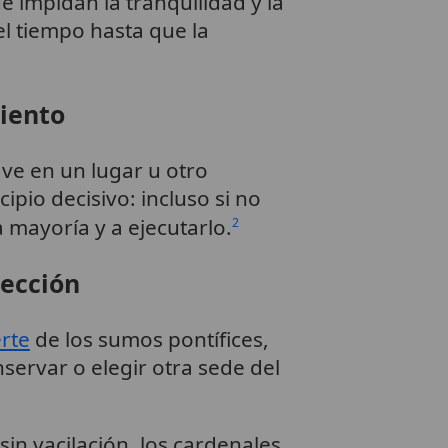
e impidan la tranquilidad y la
l tiempo hasta que la
miento
ave en un lugar u otro
ipio decisivo: incluso si no
 mayoría y a ejecutarlo.
2
lección
rte
de los sumos pontífices,
servar o elegir otra sede del
sin vacilación, los cardenales