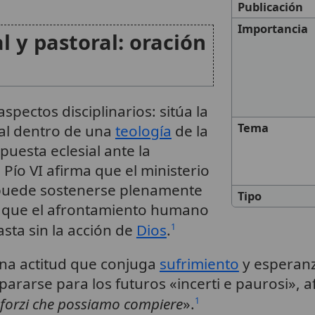
Publicación
Importancia
l y pastoral: oración
spectos disciplinarios: sitúa la
Tema
al dentro de una
teología
de la
puesta eclesial ante la
 Pío VI afirma que el ministerio
o puede sostenerse plenamente
Tipo
a que el afrontamiento humano
asta sin la acción de
Dios
.
1
una actitud que conjuga
sufrimiento
y esperanz
ararse para los futuros «incerti e paurosi», 
i sforzi che possiamo compiere
».
1