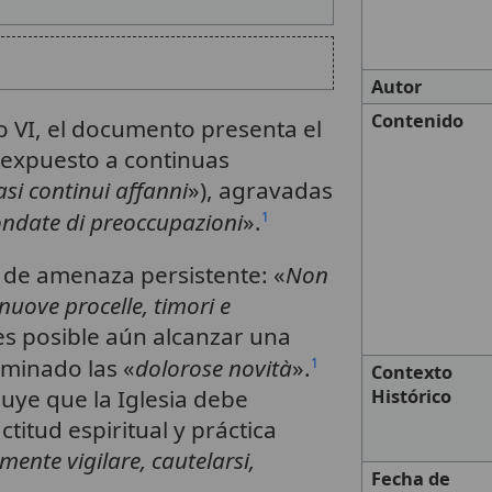
Autor
Contenido
o VI, el documento presenta el
 expuesto a continuas
asi continui affanni
»), agravadas
 ondate di preoccupazioni
».
1
e de amenaza persistente: «
Non
uove procelle, timori e
s posible aún alcanzar una
rminado las «
dolorose novità
».
1
Contexto
uye que la Iglesia debe
Histórico
titud espiritual y práctica
ente vigilare, cautelarsi,
Fecha de