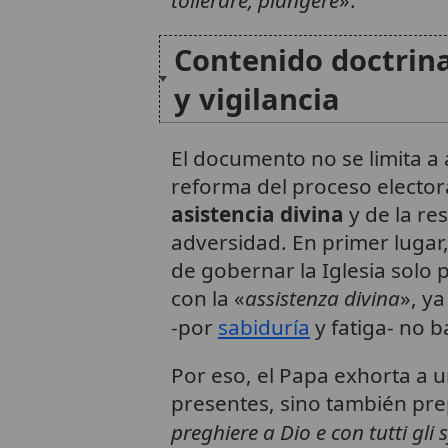
tollerare, piangere
».
Contenido doctrina
y vigilancia
El documento no se limita a a
reforma del proceso elector
asistencia divina
y de la res
adversidad. En primer lugar,
de gobernar la Iglesia sol
con la «
assistenza divina
», y
-por
sabiduría
y fatiga- no b
Por eso, el Papa exhorta a 
presentes, sino también prep
preghiere a Dio e con tutti gl