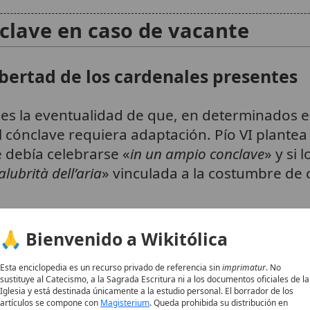
clave en caso de vacante
ibertad de los cardenales presentes
es la eventualidad de que, en determinados es
 cónclave requiera adaptación. Pío VI plantea 
e debía celebrarse «
in un ampio conclave
» y si 
alubrità dell’aria
» vinculada a la costumbre de
e logística: el Papa vincula el lugar con la
s
🙏 Bienvenido a Wikitólica
modo de concluir
el proceso sin obstáculos,
s gastos.
1
Esta enciclopedia es un recurso privado de referencia sin
imprimatur
. No
sustituye al Catecismo, a la Sagrada Escritura ni a los documentos oficiales de la
Iglesia y está destinada únicamente a la estudio personal. El borrador de los
ardenales presentes sean «
sciolti e liberi da ogn
artículos se compone con
Magisterium
. Queda prohibida su distribución en