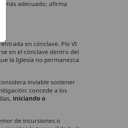
ugar más adecuado; afirma
entrada en cónclave. Pío VI
se en el cónclave dentro del
que la Iglesia no permanezca
 considera inviable sostener
mitigación: concede a los
días,
iniciando o
temor de incursiones o