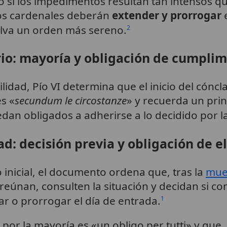
 o si los impedimentos resultan tan intensos qu
mos cardenales deberán
extender y prorrogar
e
lva un orden más sereno.
2
io: mayoría y obligación de cumpli
lidad, Pío VI determina que el inicio del cóncl
s «
secundum le circostanze
» y recuerda un princ
dan obligados a adherirse a lo decidido por la
d: decisión previa y obligación de e
o inicial, el documento ordena que, tras la
mue
reúnan, consulten la situación y decidan si con
par o prorrogar el día de entrada.
1
por la mayoría es «un obligo per tutti» y que, 