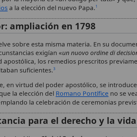
ios
a la elección del nuevo Papa.
1
or: ampliación en 1798
uelve sobre esta misma materia. En su docume
rcunstancias exigían «
un nuovo ordine di decisio
ad apostólica, los remedios prescritos previame
ltaban suficientes.
3
e, en virtud del poder apostólico, se introdu
que la elección del
Romano Pontífice
no se vea
emplando la celebración de ceremonias previst
ncia para el derecho y la vida 