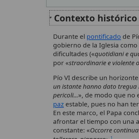
Contexto histórico
Durante el
pontificado
de Pí
gobierno de la Iglesia como
dificultades («
quotidiani e qu
por «
straordinarie e violente
Pío VI describe un horizont
un istante hanno dato tregua n
pericoli...
», de modo que no e
paz
estable, pues no han te
En este marco, el Papa concl
afrontar el tiempo con una ac
constante: «
Occorre continuam
1