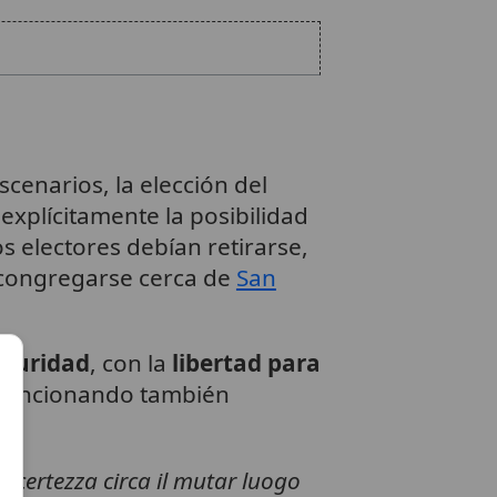
cenarios, la elección del
explícitamente la posibilidad
los electores debían retirarse,
 congregarse cerca de
San
eguridad
, con la
libertad para
 mencionando también
i incertezza circa il mutar luogo