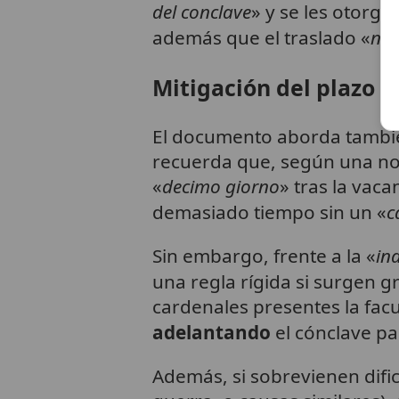
del conclave
» y se les otorgu
además que el traslado «
nul
Mitigación del plazo d
El documento aborda también
recuerda que, según una nor
«
decimo giorno
» tras la vac
demasiado tiempo sin un «
c
Sin embargo, frente a la «
ind
una regla rígida si surgen 
cardenales presentes la fac
adelantando
el cónclave pa
Además, si sobrevienen difi