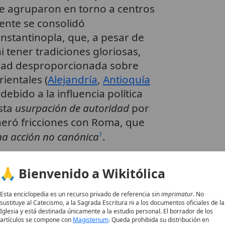
 se agruparon en torno a centros
iente se consolidó
stantinopla, que, a pesar de
i tener tradiciones gloriosas,
dad desproporcionada sobre
rientales (
Alejandría
,
Antioquía
debido a la influencia política
Esta
usurpación de autoridad
por
neró fricciones con Roma, que
a acción no canónica
.
1
iento de los reyes francos como
🙏 Bienvenido a Wikitólica
 parte de los papas también
s bizantinos, acentuando la
Esta enciclopedia es un recurso privado de referencia sin
imprimatur
. No
sustituye al Catecismo, a la Sagrada Escritura ni a los documentos oficiales de la
Iglesia y está destinada únicamente a la estudio personal. El borrador de los
artículos se compone con
Magisterium
. Queda prohibida su distribución en