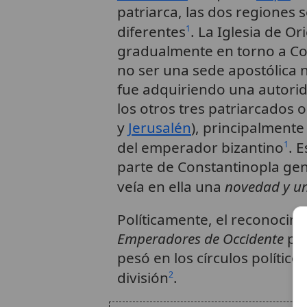
patriarca, las dos regiones
diferentes
. La Iglesia de Or
1
gradualmente en torno a Con
no ser una sede apostólica n
fue adquiriendo una autori
los otros tres patriarcados o
y
Jerusalén
), principalmente 
del emperador bizantino
. 
1
parte de Constantinopla ge
veía en ella una
novedad y un
Políticamente, el reconocim
Emperadores de Occidente
por
pesó en los círculos político
división
.
2