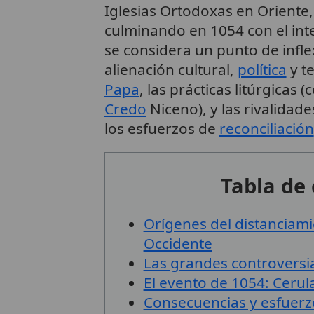
Iglesias Ortodoxas en Oriente, 
culminando en 1054 con el in
se considera un punto de infle
alienación cultural,
política
y te
Papa
, las prácticas litúrgicas
Credo
Niceno), y las rivalidad
los esfuerzos de
reconciliación
Tabla de
Orígenes del distanciami
Occidente
Las grandes controversia
El evento de 1054: Ceru
Consecuencias y esfuerzo