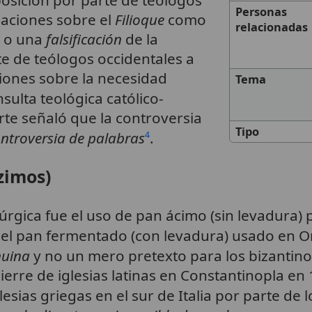
Personas
paciones sobre el
Filioque
como
relacionadas
o una
falsificación
de la
rte de teólogos occidentales a
iones sobre la necesidad
Tema
nsulta teológica católico-
te señaló que la controversia
Tipo
ntroversia de palabras
.
4
zimos)
úrgica fue el uso de pan ácimo (sin levadura) 
 el pan fermentado (con levadura) usado en O
nuina
y no un mero pretexto para los bizantino
ierre de iglesias latinas en Constantinopla en
glesias griegas en el sur de Italia por parte d