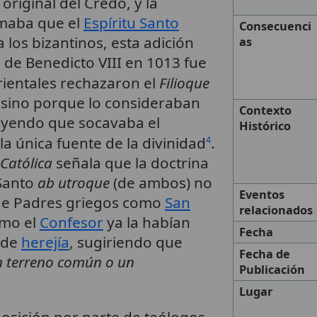
original del Credo, y la
rmaba que el
Espíritu Santo
Consecuenci
 los bizantinos, esta adición
as
e de Benedicto VIII en 1013 fue
rientales rechazaron el
Filioque
, sino porque lo consideraban
Contexto
eyendo que socavaba el
Histórico
la única fuente de la divinidad
.
4
 Católica
señala que la doctrina
 Santo
ab utroque
(de ambos) no
Eventos
 que Padres griegos como
San
relacionados
mo el
Confesor
ya la habían
Fecha
 de
herejía
, sugiriendo que
Fecha de
un terreno común o un
Publicación
Lugar
posición por parte de teólogos