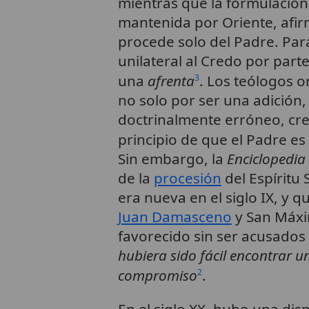
mientras que la formulación 
mantenida por Oriente, afi
procede solo del Padre. Para
unilateral al Credo por part
una
afrenta
. Los teólogos o
3
no solo por ser una adición
doctrinalmente erróneo, cr
principio de que el Padre es 
Sin embargo, la
Enciclopedia
de la
procesión
del Espíritu
era nueva en el siglo IX, y
Juan Damasceno
y San Máxi
favorecido sin ser acusados
hubiera sido fácil encontrar 
compromiso
.
2
En el siglo XX, hubo una dis