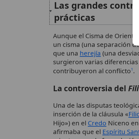
Las grandes contro
prácticas
Aunque el Cisma de Oriente 
un cisma (una separación de 
que una
herejía
(una desviac
surgieron varias diferencias
contribuyeron al conflicto
.
1
La controversia del
Fil
Una de las disputas teológica
inserción de la cláusula «
Fil
Hijo») en el
Credo
Niceno en
afirmaba que el
Espíritu San