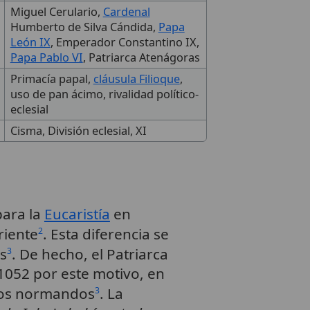
Miguel Cerulario,
Cardenal
Humberto de Silva Cándida,
Papa
León IX
, Emperador Constantino IX,
Papa Pablo VI
, Patriarca Atenágoras
Primacía papal,
cláusula Filioque
,
uso de pan ácimo, rivalidad político-
eclesial
Cisma, División eclesial, XI
para la
Eucaristía
en
riente
. Esta diferencia se
2
s
. De hecho, el Patriarca
3
 1052 por este motivo, en
e los normandos
. La
3