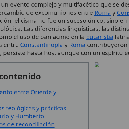
un evento complejo y multifacético que se desa
tercambio de excomuniones entre
Roma
y
Con
xión, el cisma no fue un suceso único, sino el
ológica. Las diferencias lingüísticas, las disti
 (como el uso de pan ácimo en la
Eucaristía
latin
es entre
Constantinopla
y
Roma
contribuyeron 
, persiste hasta hoy, aunque con un espíritu
 contenido
ento entre Oriente y
s teológicas y prácticas
lario y Humberto
s de reconciliación