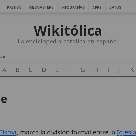
PRENSA
WEBMASTERS
INFOGRAFÍAS
APPS
DATOS
Wikitólica
La enciclopedia católica en español
A
B
C
D
E
F
G
H
I
J
K
te
Cisma
, marca la división formal entre la
Iglesi