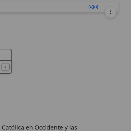
L
M
N
O
P
Q
R
S
T
U
›
a
Católica en Occidente y las