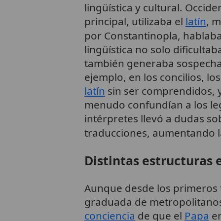
lingüística y cultural. Occi
principal, utilizaba el
latín
, 
por Constantinopla, hablab
lingüística no solo dificulta
también generaba sospecha
ejemplo, en los concilios, l
latín
sin ser comprendidos, y
menudo confundían a los le
intérpretes llevó a dudas so
traducciones, aumentando 
Distintas estructuras e
Aunque desde los primeros t
graduada de metropolitanos,
conciencia
de que el
Papa
en