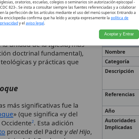
versias teológicas y
iglesias, oratorios, escuelas, colegios o seminarios sin autorización episcopal -
CDC 823-. Se insta a consultar siempre las fuentes referenciadas y a colaborar
en la perfección de los artículos mediante el uso del menú superior. Entrando a
la enciclopedia confirma que ha leído y acepta expresamente la
política de
privacidad
y el
aviso legal
.
se considera principalmente
Aceptar y Entrar
la unidad de la Iglesia) más
Nombre
ión doctrinal fundamental),
 teológicas y prácticas que
Categoría
Descripción
ioque
Referencias
s más significativas fue la
Año
ioque
» (que significa «y del
Autoridades
 Occidente
. Esta adición
2
Implicadas
to
procede del Padre
y del Hijo
,