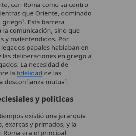
dente, con Roma como su centro
mientras que Oriente, dominado
a griego
. Esta barrera
1
ba la comunicación, sino que
s y malentendidos. Por
os legados papales hablaban en
 las deliberaciones en griego a
gados. La necesidad de
bre la
fidelidad
de las
la desconfianza mutua
.
1
clesiales y políticas
iempos existió una jerarquía
 exarcas y primados, y la
 Roma era el principal