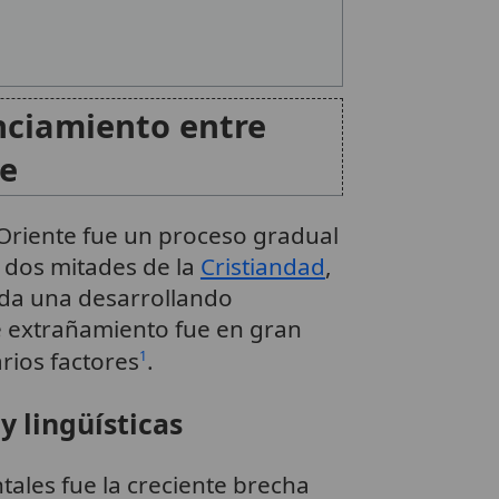
nciamiento entre
te
 Oriente fue un proceso gradual
s dos mitades de la
Cristiandad
,
cada una desarrollando
ste extrañamiento fue en gran
rios factores
.
1
y lingüísticas
ales fue la creciente brecha