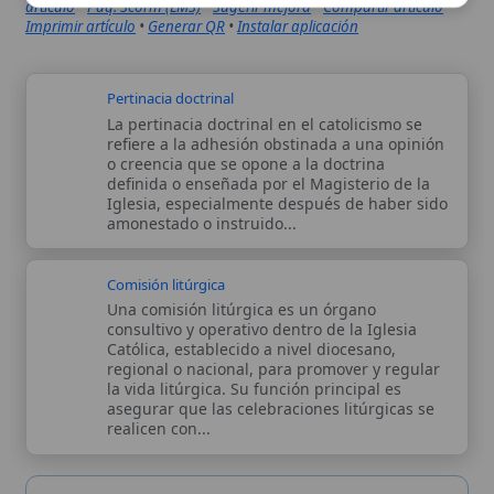
Iglesia, especialmente después de haber sido
amonestado o instruido...
Comisión litúrgica
Una comisión litúrgica es un órgano
consultivo y operativo dentro de la Iglesia
Católica, establecido a nivel diocesano,
regional o nacional, para promover y regular
la vida litúrgica. Su función principal es
asegurar que las celebraciones litúrgicas se
realicen con...
Autor:
Comité editorial
Artículo supervisado por el Comité
editorial de Wikitólica. Las afirmaciones
del artículo están basadas y contrastadas
usando fuentes catolicas: escritos
patrísticos, de santos, artículos
teológicos, documentos históricos, actas
de concilios, encíclicas, fuentes
magisteriales y documentos oficiales de