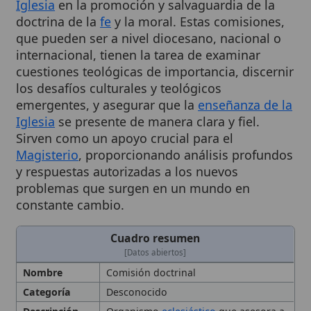
que pueden ser a nivel diocesano, nacional o
internacional, tienen la tarea de examinar
cuestiones teológicas de importancia, discernir
los desafíos culturales y teológicos
emergentes, y asegurar que la
enseñanza de la
Iglesia
se presente de manera clara y fiel.
Sirven como un apoyo crucial para el
Magisterio
, proporcionando análisis profundos
y respuestas autorizadas a los nuevos
problemas que surgen en un mundo en
constante cambio.
Cuadro resumen
[Datos abiertos]
Nombre
Comisión doctrinal
Categoría
Desconocido
Descripción
Organismo
eclesiástico
que asesora a
la jerarquía de la
Iglesia
en la
promoción y salvaguardia de la
doctrina de la
fe
y la moral
Cargo
Prefecto
de la
Congregación para la