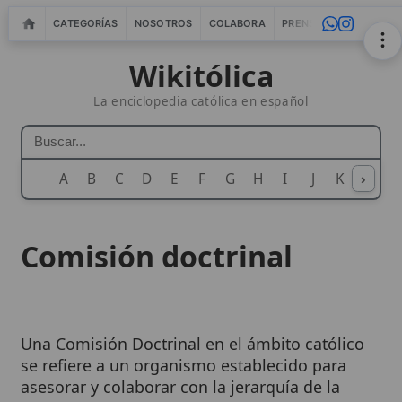
CATEGORÍAS
NOSOTROS
COLABORA
PRENSA
WEBMASTERS
IN
Wikitólica
La enciclopedia católica en español
A
B
C
D
E
F
G
H
I
J
K
›
L
M
N
Comisión doctrinal
Una Comisión Doctrinal en el ámbito católico
se refiere a un organismo establecido para
asesorar y colaborar con la jerarquía de la
Iglesia
en la promoción y salvaguardia de la
doctrina de la
fe
y la moral. Estas comisiones,