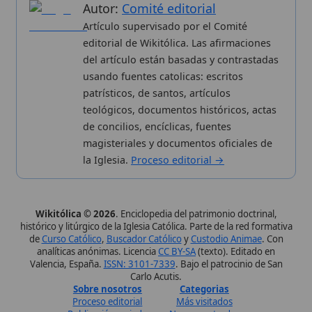
la Iglesia.
Proceso editorial →
Wikitólica © 2026
. Enciclopedia del patrimonio doctrinal,
histórico y litúrgico de la Iglesia Católica. Parte de la red formativa
de
Curso Católico
,
Buscador Católico
y
Custodio Animae
. Con
analíticas anónimas. Licencia
CC BY-SA
(texto). Editado en
Valencia, España.
ISSN: 3101-7339
. Bajo el patrocinio de San
Carlo Acutis.
Sobre nosotros
Categorias
Proceso editorial
Más visitados
Publicación seriada
Nuevas entradas
Datos abiertos
Cambios recientes
Estadísticas
Aplicaciones
Aviso legal
Kit de Prensa
Política de privacidad
Widgets para tu web
✦ SÍGUENOS EN
Canal de WhatsApp
Únete · publicación regular
Perfil de Instagram
Síguenos · @wikitolica