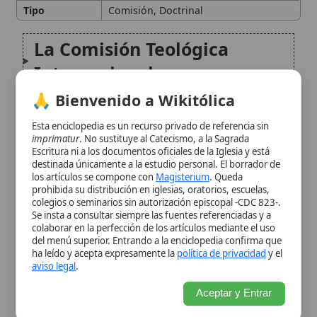
🙏 Bienvenido a Wikitólica
El Dicasterio para la Doctrina
Esta enciclopedia es un recurso privado de referencia sin
de la Fe
imprimatur
. No sustituye al Catecismo, a la Sagrada
Escritura ni a los documentos oficiales de la Iglesia y está
destinada únicamente a la estudio personal. El borrador de
Comisiones Doctrinales
los artículos se compone con
Magisterium
. Queda
prohibida su distribución en iglesias, oratorios, escuelas,
Diocesanas o Nacionales
colegios o seminarios sin autorización episcopal -CDC 823-.
Se insta a consultar siempre las fuentes referenciadas y a
colaborar en la perfección de los artículos mediante el uso
Conclusión
del menú superior. Entrando a la enciclopedia confirma que
ha leído y acepta expresamente la
política de privacidad
y el
aviso legal
.
Citas y referencias
Aceptar y Entrar
Modificado el 2 de septiembre de 2025 •
FideScore™ 7.88
•
Citar este
artículo
•
Paq. Scorm (LMS)
•
Sugerir mejora
•
Compartir artículo
•
Imprimir artículo
•
Generar QR
•
Instalar aplicación
Pertinacia doctrinal
La pertinacia doctrinal en el catolicismo se
refiere a la adhesión obstinada a una opinión
o creencia que se opone a la doctrina
definida o enseñada por el Magisterio de la