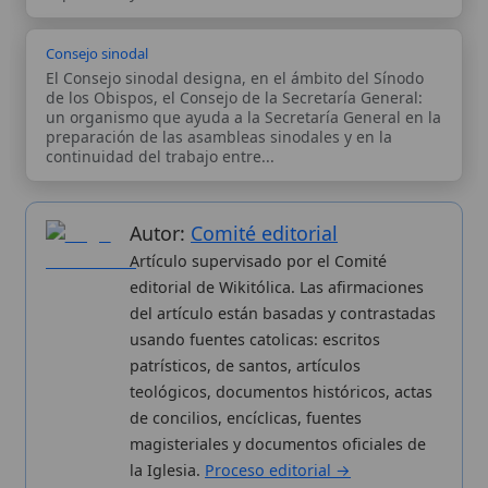
del artículo están basadas y contrastadas
usando fuentes catolicas: escritos
patrísticos, de santos, artículos
teológicos, documentos históricos, actas
de concilios, encíclicas, fuentes
magisteriales y documentos oficiales de
la Iglesia.
Proceso editorial →
Wikitólica © 2026
. Enciclopedia del patrimonio doctrinal,
histórico y litúrgico de la Iglesia Católica. Parte de la red formativa
de
Curso Católico
,
Buscador Católico
y
Custodio Animae
. Con
analíticas anónimas. Licencia
CC BY-SA
(texto). Editado en
Valencia, España.
ISSN: 3101-7339
. Bajo el patrocinio de San
Carlo Acutis.
Sobre nosotros
Categorias
Proceso editorial
Más visitados
Publicación seriada
Nuevas entradas
Datos abiertos
Cambios recientes
Estadísticas
Aplicaciones
Aviso legal
Kit de Prensa
Política de privacidad
Widgets para tu web
✦ SÍGUENOS EN