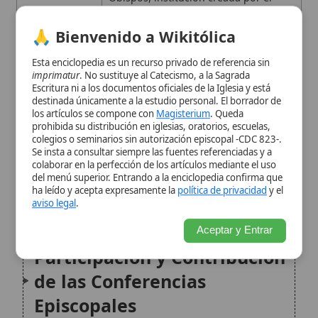
La Elaboración del
colegios o seminarios sin autorización episcopal -CDC 823-.
Documento Postsinodal
Se insta a consultar siempre las fuentes referenciadas y a
colaborar en la perfección de los artículos mediante el uso
del menú superior. Entrando a la enciclopedia confirma que
La Secretaría Permanente
ha leído y acepta expresamente la
política de privacidad
y el
aviso legal
.
del Sínodo
Aceptar y Entrar
Participación y Contribución
de las Conferencias
Episcopales
Ejemplos de Comités y
Colaboraciones
El Sentido de la Sinodalidad
Citas y referencias