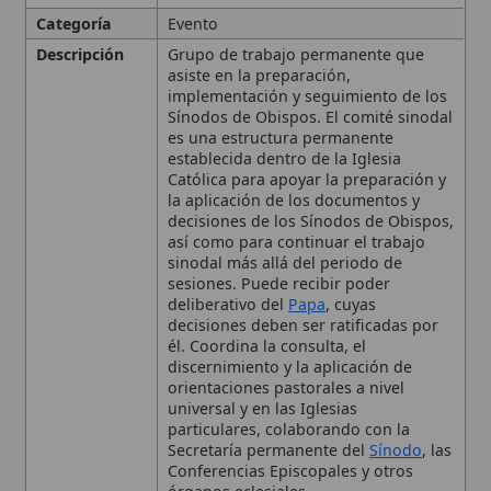
Sínodos de Obispos. El comité sinodal
es una estructura permanente
establecida dentro de la Iglesia
Católica para apoyar la preparación y
la aplicación de los documentos y
decisiones de los Sínodos de Obispos,
así como para continuar el trabajo
sinodal más allá del periodo de
sesiones. Puede recibir poder
deliberativo del
Papa
, cuyas
decisiones deben ser ratificadas por
él. Coordina la consulta, el
discernimiento y la aplicación de
orientaciones pastorales a nivel
universal y en las Iglesias
particulares, colaborando con la
Secretaría permanente del
Sínodo
, las
Conferencias Episcopales y otros
órganos eclesiales
Contexto
Desarrollado en el marco de la
promoción de la
sinodalidad
como
elemento constitutivo de la Iglesia,
para facilitar la participación de
obispos, sacerdotes, religiosos y
laicos en la vida
pastoral
y doctrinal.