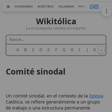
CATEGORÍAS
NOSOTROS
COLABORA
PRENSA
WEBMASTERS
IN
Wikitólica
La enciclopedia católica en español
A
B
C
D
E
F
G
H
I
J
K
›
L
M
N
Comité sinodal
Un comité sinodal, en el contexto de la
Iglesia
Católica, se refiere generalmente a un grupo
de trabajo o una estructura permanente
establecida para asistir en la preparación o
implementación de los Sínodos de Obispos, o