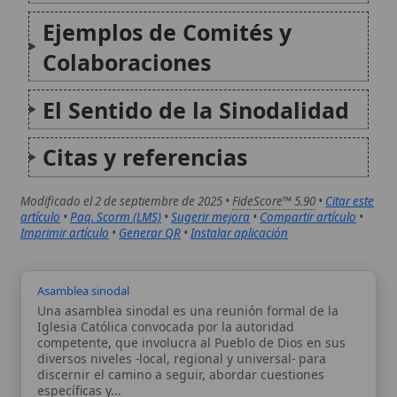
Modificado el 2 de septiembre de 2025 •
FideScore™ 5.90
•
Citar este
artículo
•
Paq. Scorm (LMS)
•
Sugerir mejora
•
Compartir artículo
•
Imprimir artículo
•
Generar QR
•
Instalar aplicación
Asamblea sinodal
Una asamblea sinodal es una reunión formal de la
Iglesia Católica convocada por la autoridad
competente, que involucra al Pueblo de Dios en sus
diversos niveles -local, regional y universal- para
discernir el camino a seguir, abordar cuestiones
específicas y...
Consejo sinodal
El Consejo sinodal designa, en el ámbito del Sínodo
de los Obispos, el Consejo de la Secretaría General:
un organismo que ayuda a la Secretaría General en la
preparación de las asambleas sinodales y en la
continuidad del trabajo entre...
Autor:
Comité editorial
Artículo supervisado por el Comité
editorial de Wikitólica. Las afirmaciones