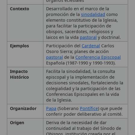
Ejemplos
Participación del
Cardenal
Carlos
Osoro Sierra; planes de acción
pastoral
de la
Conferencia Episcopal
Española (1987-1990 y 1990-1993).
Impacto
Facilita la sinodalidad, la consulta
Histórico
episcopal y la implementación de
decisiones sinodales, fortaleciendo la
colegialidad y la participación de las
Conferencias Episcopales en la vida
de la Iglesia.
Organizador
Papa
(Soberano
Pontífice
) que puede
conferir poder deliberativo al comité.
Origen
Deriva de la necesidad de dar
continuidad al trabajo del Sínodo de
Obispos, institución creada por el
Papa Pablo VI
.
Tipo
Sínodo, Comité
🙏 Bienvenido a Wikitólica
Esta enciclopedia es un recurso privado de referencia sin
Origen y Función de los
imprimatur
. No sustituye al Catecismo, a la Sagrada
Sínodos
Escritura ni a los documentos oficiales de la Iglesia y está
destinada únicamente a la estudio personal. El borrador de
los artículos se compone con
Magisterium
. Queda
prohibida su distribución en iglesias, oratorios, escuelas,