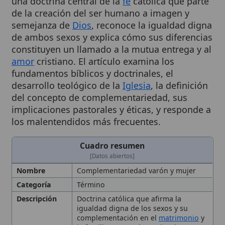
semejanza de
Dios
, reconoce la igualdad digna
de ambos sexos y explica cómo sus diferencias
constituyen un llamado a la mutua entrega y al
amor
cristiano. El artículo examina los
fundamentos bíblicos y doctrinales, el
desarrollo teológico de la
Iglesia
, la definición
del concepto de complementariedad, sus
implicaciones pastorales y éticas, y responde a
los malentendidos más frecuentes.
Cuadro resumen
[Datos abiertos]
Nombre
Complementariedad varón y mujer
Categoría
Término
Descripción
Doctrina católica que afirma la
igualdad digna de los sexos y su
complementación en el
matrimonio
y
la familia. Mutua dependencia y
enriquecimiento entre varón y mujer,
basada en la igualdad digna y la
diferencia de
carismas
. La
complementariedad entre varón y