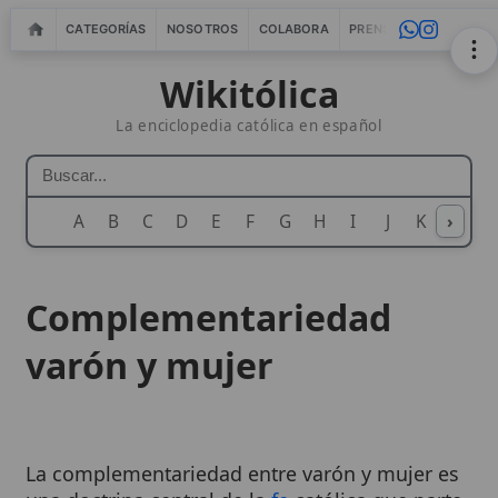
CATEGORÍAS
NOSOTROS
COLABORA
PRENSA
WEBMASTERS
IN
Wikitólica
La enciclopedia católica en español
A
B
C
D
E
F
G
H
I
J
K
›
L
M
N
Complementariedad
varón y mujer
La complementariedad entre varón y mujer es
una doctrina central de la
fe
católica que parte
de la creación del ser humano a imagen y