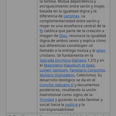
mujer es una enseñanza central de la
fe
católica que parte de la creación a
imagen de
Dios
, reconoce la igualdad
digna de ambos sexos y explica cómo
sus diferencias constituyen un
llamado a la entrega mutua y al
amor
cristiano. Se fundamenta en la
Sagrada Escritura
(
Génesis
1,27) y en
el
Magisterio
(
Gaudium et Spes
,
Lumen Gentium
,
Familiaris Consortio
,
Mulieris Dignitatem
, Catecismo). Su
desarrollo teológico se da en el
Concilio Vaticano II
y documentos
posteriores, resaltando la unión
matrimonial como signo de la
Trinidad
y guiando la vida familiar y
social hacia la
justicia
y la
corresponsabilidad
Aplicación
Promueve la igualdad de derechos, la
Moral
ayuda recíproca y la
corresponsabilidad de hombres y
mujeres en la familia, la sociedad y la
Iglesia
, rechazando cualquier forma
de subordinación basada en el
género.