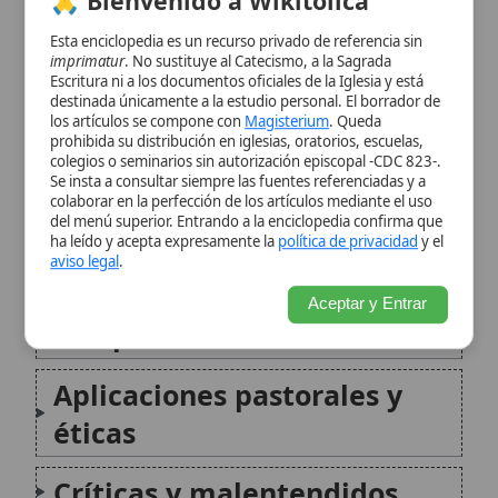
colaborar en la perfección de los artículos mediante el uso
del menú superior. Entrando a la enciclopedia confirma que
Iglesia
ha leído y acepta expresamente la
política de privacidad
y el
aviso legal
.
Concepto de
Aceptar y Entrar
complementariedad
Aplicaciones pastorales y
éticas
Críticas y malentendidos
Conclusión
Citas y referencias
Modificado el 23 de octubre de 2025 •
FideScore™ 8.88
•
Citar este
artículo