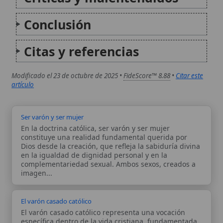
Ser varón y ser mujer
En la doctrina católica, ser varón y ser mujer
constituye una realidad fundamental querida por
Dios desde la creación, que refleja la sabiduría divina
en la igualdad de dignidad personal y en la
complementariedad sexual. Ambos sexos, creados a
imagen...
El varón casado católico
El varón casado católico representa una vocación
específica dentro de la vida cristiana, fundamentada
en el sacramento del matrimonio, que eleva la unión
conyugal entre un hombre y una mujer a un signo
visible del amor de Cristo por su...
Autor:
Comité editorial
Artículo supervisado por el Comité
editorial de Wikitólica. Las afirmaciones
del artículo están basadas y contrastadas
usando fuentes catolicas: escritos
patrísticos, de santos, artículos
teológicos, documentos históricos, actas