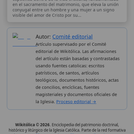
de concilios, encíclicas, fuentes
magisteriales y documentos oficiales de
la Iglesia.
Proceso editorial →
Wikitólica © 2026
. Enciclopedia del patrimonio doctrinal,
histórico y litúrgico de la Iglesia Católica. Parte de la red formativa
de
Curso Católico
,
Buscador Católico
y
Custodio Animae
. Con
analíticas anónimas. Licencia
CC BY-SA
(texto). Editado en
Valencia, España.
ISSN: 3101-7339
. Bajo el patrocinio de San
Carlo Acutis.
Sobre nosotros
Categorias
Proceso editorial
Más visitados
Publicación seriada
Nuevas entradas
Datos abiertos
Cambios recientes
Estadísticas
Aplicaciones
Aviso legal
Kit de Prensa
Política de privacidad
Widgets para tu web
✦ SÍGUENOS EN
Canal de WhatsApp
Únete · publicación regular
Perfil de Instagram
Síguenos · @wikitolica