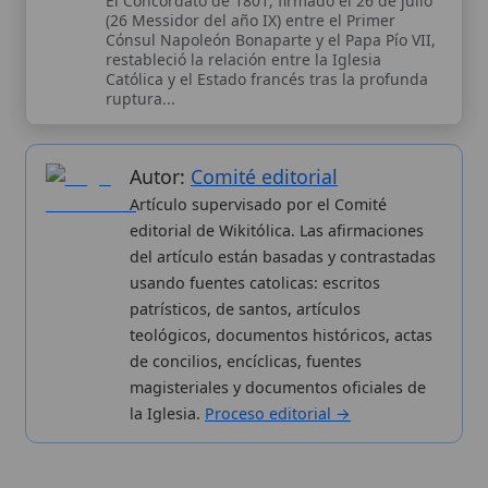
del artículo están basadas y contrastadas
usando fuentes catolicas: escritos
patrísticos, de santos, artículos
teológicos, documentos históricos, actas
de concilios, encíclicas, fuentes
magisteriales y documentos oficiales de
la Iglesia.
Proceso editorial →
Wikitólica © 2026
. Enciclopedia del patrimonio doctrinal,
histórico y litúrgico de la Iglesia Católica. Parte de la red formativa
de
Curso Católico
,
Buscador Católico
y
Custodio Animae
. Con
analíticas anónimas. Licencia
CC BY-SA
(texto). Editado en
Valencia, España.
ISSN: 3101-7339
. Bajo el patrocinio de San
Carlo Acutis.
Sobre nosotros
Categorias
Proceso editorial
Más visitados
Publicación seriada
Nuevas entradas
Datos abiertos
Cambios recientes
Estadísticas
Aplicaciones
Aviso legal
Kit de Prensa
Política de privacidad
Widgets para tu web
✦ SÍGUENOS EN