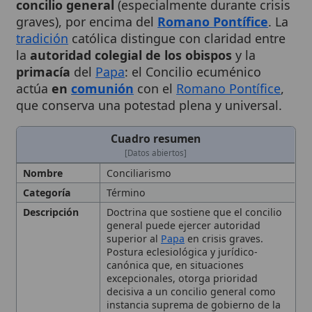
tradición
católica distingue con claridad entre
la
autoridad colegial de los obispos
y la
primacía
del
Papa
: el Concilio ecuménico
actúa
en
comunión
con el
Romano Pontífice
,
que conserva una potestad plena y universal.
Cuadro resumen
[Datos abiertos]
Nombre
Conciliarismo
Categoría
Término
Descripción
Doctrina que sostiene que el concilio
general puede ejercer autoridad
superior al
Papa
en crisis graves.
Postura eclesiológica y jurídico-
canónica que, en situaciones
excepcionales, otorga prioridad
decisiva a un concilio general como
instancia suprema de gobierno de la
Iglesia
Contexto
Surge en la alta edad media y se
Histórico
intensifica durante la crisis de
legitimidad papal del siglo XV-XVI, con