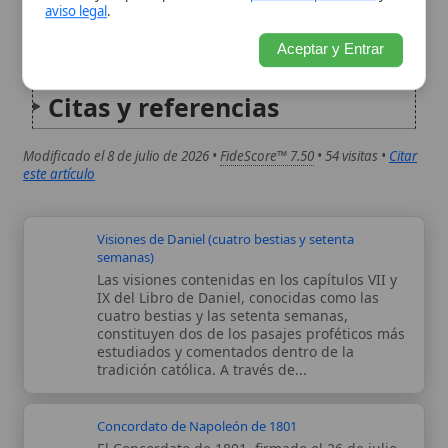
Visiones de Daniel (cuatro bestias y setenta
semanas)
Las visiones contenidas en los capítulos VII y
IX del Libro de Daniel, conocidas como las
cuatro bestias y las setenta semanas,
constituyen dos de los pasajes proféticos más
estudiados y comentados dentro de la
tradición católica. A través de...
Concordato de Napoleón de 1801
El Concordato de 1801, firmado el 26 de julio
(26 Messidor del año IX) entre el Primer
Cónsul Napoleón Bonaparte y el Papa Pío VII,
restableció la relación entre la Iglesia
Católica y el Estado francés tras la profunda
ruptura...
Autor:
Comité editorial
Artículo supervisado por el Comité
editorial de Wikitólica. Las afirmaciones