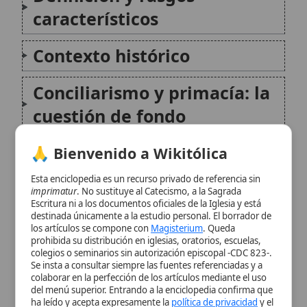
Conciliarismo y primacía: la
cuestión de fondo
Respuesta eclesial:
🙏 Bienvenido a Wikitólica
colegialidad con el Romano
Esta enciclopedia es un recurso privado de referencia sin
imprimatur
. No sustituye al Catecismo, a la Sagrada
Pontífice
Escritura ni a los documentos oficiales de la Iglesia y está
destinada únicamente a la estudio personal. El borrador de
los artículos se compone con
Magisterium
. Queda
Ejemplo histórico de rechazo
prohibida su distribución en iglesias, oratorios, escuelas,
colegios o seminarios sin autorización episcopal -CDC 823-.
de convocatorias «sin la
Se insta a consultar siempre las fuentes referenciadas y a
cabeza»: el Quinto Concilio
colaborar en la perfección de los artículos mediante el uso
del menú superior. Entrando a la enciclopedia confirma que
de Letrán
ha leído y acepta expresamente la
política de privacidad
y el
aviso legal
.
Conclusión
Aceptar y Entrar
Citas y referencias
Modificado el 8 de julio de 2026 •
FideScore™ 7.50
• 54 visitas •
Citar
este artículo