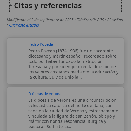
Diócesis de Verona
La diócesis de Verona es una circunscripción
eclesiástica católica del norte de Italia, con
sede en la ciudad de Verona y estrechamente
vinculada a la figura de san Zenón, obispo y
mártir con honda resonancia litúrgica y
pastoral. Su historia...
Autor:
Comité editorial
Artículo supervisado por el Comité
editorial de Wikitólica. Las afirmaciones
del artículo están basadas y contrastadas
usando fuentes catolicas: escritos
patrísticos, de santos, artículos
teológicos, documentos históricos, actas
de concilios, encíclicas, fuentes
magisteriales y documentos oficiales de
la Iglesia.
Proceso editorial →