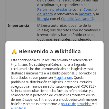
herejías y reformado la disciplina
eclesiástica.
🙏 Bienvenido a Wikitólica
Influencia
Sus decisiones continúan siendo la
base de la fe y la práctica católica,
Esta enciclopedia es un recurso privado de referencia sin
guiando la doctrina, la
liturgia
y la
imprimatur
. No sustituye al Catecismo, a la Sagrada
Escritura ni a los documentos oficiales de la Iglesia y está
vida eclesial hasta el presente.
destinada únicamente a la estudio personal. El borrador de
Tipo
Concilio
los artículos se compone con
Magisterium
. Queda
prohibida su distribución en iglesias, oratorios, escuelas,
colegios o seminarios sin autorización episcopal -CDC 823-.
Naturaleza y Autoridad de
Se insta a consultar siempre las fuentes referenciadas y a
colaborar en la perfección de los artículos mediante el uso
los Concilios Ecuménicos
del menú superior. Entrando a la enciclopedia confirma que
ha leído y acepta expresamente la
política de privacidad
y el
aviso legal
.
El Desarrollo Histórico de los
Concilios
Aceptar y Entrar
Los Primeros Concilios
Ecuménicos (Oriente)
Concilios Posteriores en
Oriente y Occidente