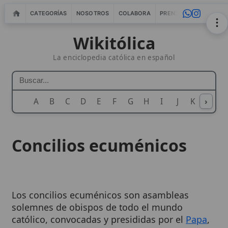
CATEGORÍAS
NOSOTROS
COLABORA
PRENSA
WEBMASTERS
IN
Wikitólica
La enciclopedia católica en español
A
B
C
D
E
F
G
H
I
J
K
›
L
M
N
Concilios ecuménicos
Los concilios ecuménicos son asambleas
solemnes de obispos de todo el mundo
católico, convocadas y presididas por el
Papa
,
o al menos confirmadas por él, para deliberar
y decidir sobre asuntos de
fe
, moral y