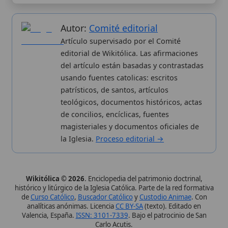
Wikitólica © 2026
. Enciclopedia del patrimonio doctrinal,
histórico y litúrgico de la Iglesia Católica. Parte de la red formativa
de
Curso Católico
,
Buscador Católico
y
Custodio Animae
. Con
analíticas anónimas. Licencia
CC BY-SA
(texto). Editado en
Valencia, España.
ISSN: 3101-7339
. Bajo el patrocinio de San
Carlo Acutis.
Sobre nosotros
Categorias
Proceso editorial
Más visitados
Publicación seriada
Nuevas entradas
Datos abiertos
Cambios recientes
Estadísticas
Aplicaciones
Aviso legal
Kit de Prensa
Política de privacidad
Widgets para tu web
✦ SÍGUENOS EN
Canal de WhatsApp
Únete · publicación regular
Perfil de Instagram
Síguenos · @wikitolica