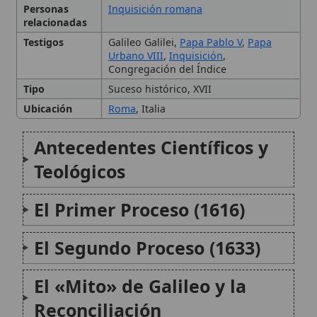
El Segundo Proceso (1633)
El «Mito» de Galileo y la
Reconciliación
Lecciones Aprendidas
Conclusión
Citas y referencias
Modificado el 30 de septiembre de 2025 •
FideScore™ 8.61
•
Citar
este artículo
•
Paq. Scorm (LMS)
•
Sugerir mejora
•
Compartir
artículo
•
Imprimir artículo
•
Generar QR
•
Instalar aplicación
Controversia de María como corredentora
La controversia de María como corredentora es un
debate teológico en la doctrina católica que gira en