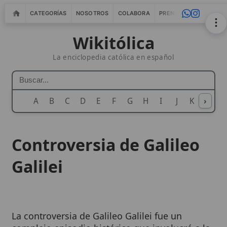
CATEGORÍAS
NOSOTROS
COLABORA
PRENSA
WEBMASTERS
IN
Wikitólica
La enciclopedia católica en español
A
B
C
D
E
F
G
H
I
J
K
›
L
M
N
Controversia de Galileo
Galilei
La controversia de Galileo Galilei fue un
complejo episodio histórico que involucró a la
Iglesia
Católica y al astrónomo, físico y