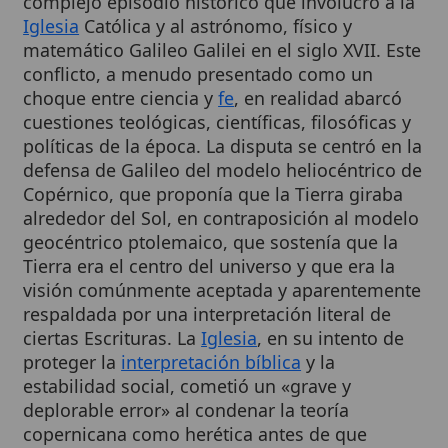
matemático Galileo Galilei en el siglo XVII. Este
conflicto, a menudo presentado como un
choque entre ciencia y
fe
, en realidad abarcó
cuestiones teológicas, científicas, filosóficas y
políticas de la época. La disputa se centró en la
defensa de Galileo del modelo heliocéntrico de
Copérnico, que proponía que la Tierra giraba
alrededor del Sol, en contraposición al modelo
geocéntrico ptolemaico, que sostenía que la
Tierra era el centro del universo y que era la
visión comúnmente aceptada y aparentemente
respaldada por una interpretación literal de
ciertas Escrituras. La
Iglesia
, en su intento de
proteger la
interpretación bíblica
y la
estabilidad social, cometió un «grave y
deplorable error» al condenar la teoría
copernicana como herética antes de que
hubiera pruebas científicas concluyentes, y al
sancionar un principio erróneo sobre el uso de
las Escrituras
. Este caso ha sido objeto de un
1
profundo examen y reflexión por parte de la