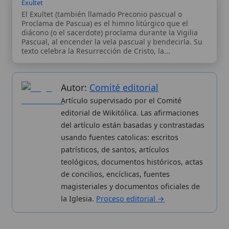
Wikitólica © 2026
. Enciclopedia del patrimonio doctrinal,
histórico y litúrgico de la Iglesia Católica. Parte de la red formativa
de
Curso Católico
,
Buscador Católico
y
Custodio Animae
. Con
analíticas anónimas. Licencia
CC BY-SA
(texto). Editado en
Valencia, España.
ISSN: 3101-7339
. Bajo el patrocinio de San
Carlo Acutis.
Sobre nosotros
Categorias
Proceso editorial
Más visitados
Publicación seriada
Nuevas entradas
Datos abiertos
Cambios recientes
Estadísticas
Aplicaciones
Aviso legal
Kit de Prensa
Política de privacidad
Widgets para tu web
✦ SÍGUENOS EN
Canal de WhatsApp
Únete · publicación regular
Perfil de Instagram
Síguenos · @wikitolica