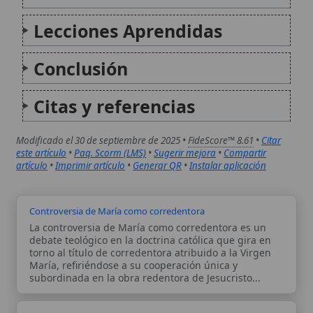
torno al título de corredentora atribuido a la Virgen
María, refiriéndose a su cooperación única y
subordinada en la obra redentora de Jesucristo...
Exultet
El Exultet (también llamado Preconio pascual o
Proclama de Pascua) es el himno litúrgico que el
diácono (o el sacerdote) proclama durante la Vigilia
Pascual, al encender la vela pascual y bendecirla. Su
texto celebra la Resurrección de Cristo, la...
Autor:
Comité editorial
Artículo supervisado por el Comité
editorial de Wikitólica. Las afirmaciones
del artículo están basadas y contrastadas
usando fuentes catolicas: escritos
patrísticos, de santos, artículos
teológicos, documentos históricos, actas
de concilios, encíclicas, fuentes
magisteriales y documentos oficiales de
la Iglesia.
Proceso editorial →